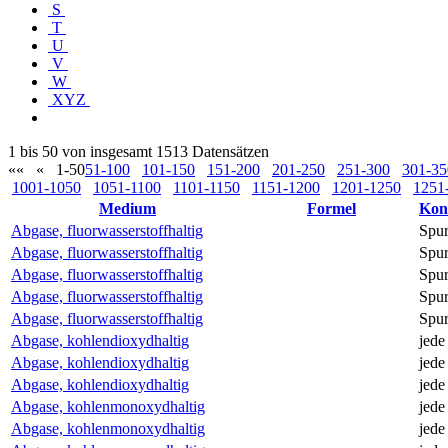
S
T
U
V
W
XYZ
1 bis 50 von insgesamt 1513 Datensätzen
««
«
1-50
51-100
101-150
151-200
201-250
251-300
301-35
1001-1050
1051-1100
1101-1150
1151-1200
1201-1250
1251
Medium
Formel
Kon
Abgase, fluorwasserstoffhaltig
Spu
Abgase, fluorwasserstoffhaltig
Spu
Abgase, fluorwasserstoffhaltig
Spu
Abgase, fluorwasserstoffhaltig
Spu
Abgase, fluorwasserstoffhaltig
Spu
Abgase, kohlendioxydhaltig
jede
Abgase, kohlendioxydhaltig
jede
Abgase, kohlendioxydhaltig
jede
Abgase, kohlenmonoxydhaltig
jede
Abgase, kohlenmonoxydhaltig
jede