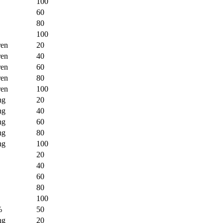
100
60
80
100
ren
20
ren
40
ren
60
ren
80
ren
100
ng
20
ng
40
ng
60
ng
80
ng
100
20
40
60
80
100
%
50
ng
20