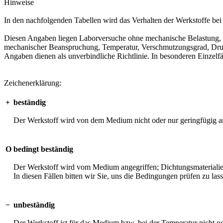
Hinweise
In den nachfolgenden Tabellen wird das Verhalten der Werkstoffe b
Diesen Angaben liegen Laborversuche ohne mechanische Belastung, unt
mechanischer Beanspruchung, Temperatur, Verschmutzungsgrad, Druck 
Angaben dienen als unverbindliche Richtlinie. In besonderen Einzelfä
Zeichenerklärung:
+
beständig
Der Werkstoff wird von dem Medium nicht oder nur geringfügig an
O
bedingt beständig
Der Werkstoff wird vom Medium angegriffen; Dichtungsmaterialien 
In diesen Fällen bitten wir Sie, uns die Bedingungen prüfen zu las
−
unbeständig
Der Werkstoff ist für das Medium bzw. bei der Temperatur nicht o