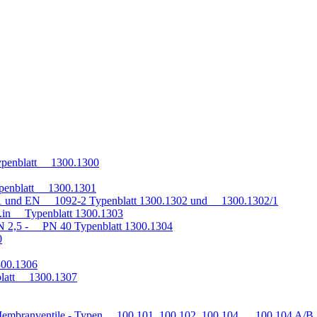
penblatt 1300.1300
penblatt 1300.1301
1 und EN 1092-2 Typenblatt 1300.1302 und 1300.1302/1
q.in Typenblatt 1300.1303
 2,5 - PN 40 Typenblatt 1300.1304
0
300.1306
blatt 1300.1307
embranventile - Typen 100.101, 100.102, 100.104, 100.104 A/B, 