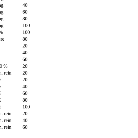
ng
40
ng
60
ng
80
ng
100
 %
100
re
80
20
40
60
10 %
20
n. rein
20
%
20
%
40
%
60
%
80
%
100
n. rein
20
n. rein
40
n. rein
60