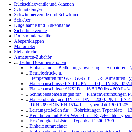
Rückschlagventile und -klappen
Schmutzfänger
Schwimmerventile und Schwimmer
Schieber
Kugelhähne und Kükenhähne
Sicherheitsventile
Druckminderventile
Absperrklappen
Manometer
Stellantriebe
Armaturen-Zubehör
...
Techn. Dokumentationen
...
Einbau- und Bedienungsanweisung Armaturen Ty
...
Betriebsdrücke u.
-temperaturen für GG-, GGG- u. GS-Armaturen Ty
...
Flanschanschlüsse PN 10 - PN 100, DIN EN 1092-
...
Flanschanschlüsse ANSI B 16.5/150 lbs - 600 lbs/s
...
Schraubenabmessungen für Flanschverbindungen PN
...
Flanschdichtungen DN 10 - DN 2000, PN 1 - PN 4
DIN 2690/DIN EN 1514-1 Typenblatt 1300.1305
...
Leistungstabellen für Rohrleitungen Typenblatt 1
...
Kennlinien und KVS-Werte für Regelventile Typen
...
Beständigkeits-Liste Typenblatt 1300.1309
...
Einheitenumrechner
...
Einbauanleitung für Gummifutter der Schlauch- M