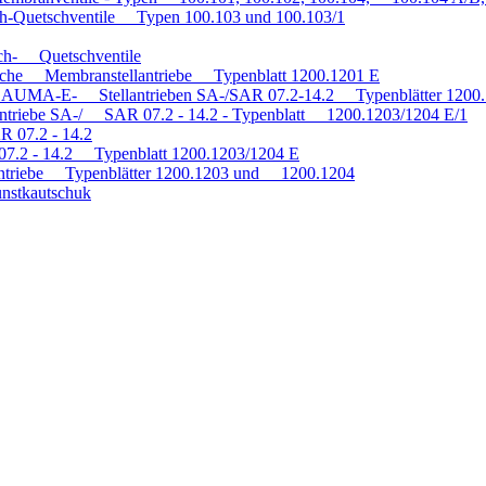
h-Quetschventile Typen 100.103 und 100.103/1
auch- Quetschventile
tische Membranstellantriebe Typenblatt 1200.1201 E
mit AUMA-E- Stellantrieben SA-/SAR 07.2-14.2 Typenblätter 120
antriebe SA-/ SAR 07.2 - 14.2 - Typenblatt 1200.1203/1204 E/1
R 07.2 - 14.2
 07.2 - 14.2 Typenblatt 1200.1203/1204 E
triebe Typenblätter 1200.1203 und 1200.1204
nstkautschuk