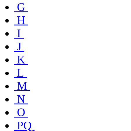
G
H
I
J
K
L
M
N
O
PQ