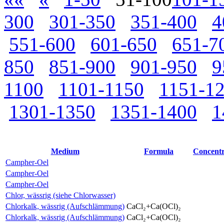
300
301-350
351-400
4
551-600
601-650
651-7
850
851-900
901-950
9
1100
1101-1150
1151-1
1301-1350
1351-1400
1
Medium
Formula
Concentr
Campher-Oel
Campher-Oel
Campher-Oel
Chlor, wässrig (siehe Chlorwasser)
Chlorkalk, wässrig (Aufschlämmung)
CaCl₂+Ca(OCl)₂
Chlorkalk, wässrig (Aufschlämmung)
CaCl₂+Ca(OCl)₂