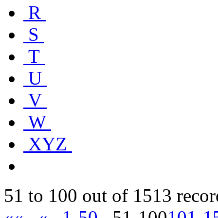
R
S
T
U
V
W
XYZ
51 to 100 out of 1513 recor
««
«
1-50
51-100
101-1