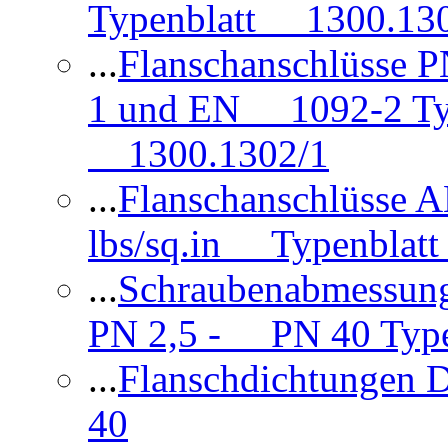
Typenblatt 1300.13
...
Flanschanschlüsse
1 und EN 1092-2 Typ
1300.1302/1
...
Flanschanschlüsse 
lbs/sq.in Typenblatt
...
Schraubenabmessun
PN 2,5 - PN 40 Type
...
Flanschdichtungen
40