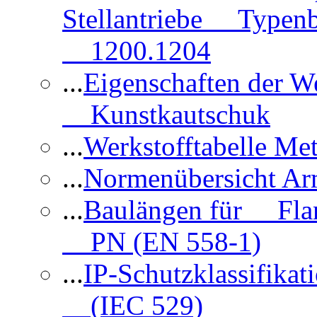
Stellantriebe Typenb
1200.1204
...
Eigenschaften der 
Kunstkautschuk
...
Werkstofftabelle Met
...
Normenübersicht Ar
...
Baulängen für Flan
PN (EN 558-1)
...
IP-Schutzklassifikat
(IEC 529)