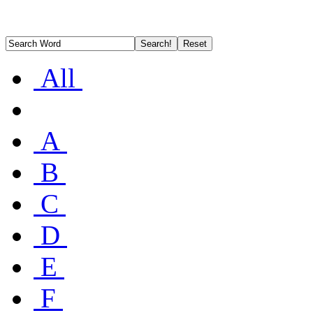
All
A
B
C
D
E
F