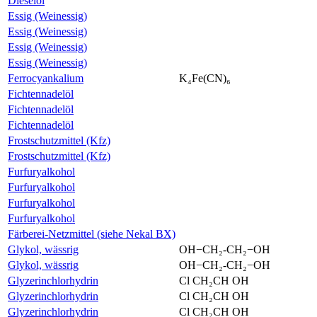
Dieselöl
Essig (Weinessig)
Essig (Weinessig)
Essig (Weinessig)
Essig (Weinessig)
Ferrocyankalium
K₄Fe(CN)₆
Fichtennadelöl
Fichtennadelöl
Fichtennadelöl
Frostschutzmittel (Kfz)
Frostschutzmittel (Kfz)
Furfuryalkohol
Furfuryalkohol
Furfuryalkohol
Furfuryalkohol
Färberei-Netzmittel (siehe Nekal BX)
Glykol, wässrig
OH−CH₂-CH₂−OH
Glykol, wässrig
OH−CH₂-CH₂−OH
Glyzerinchlorhydrin
Cl CH₂CH OH
Glyzerinchlorhydrin
Cl CH₂CH OH
Glyzerinchlorhydrin
Cl CH₂CH OH