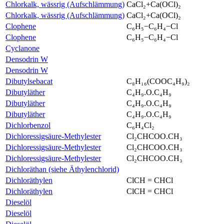
Chlorkalk, wässrig (Aufschlämmung)
CaCl₂+Ca(OCl)₂
Chlorkalk, wässrig (Aufschlämmung)
CaCl₂+Ca(OCl)₂
Clophene
C₆H₅−C₆H₄−Cl
Clophene
C₆H₅−C₆H₄−Cl
Cyclanone
Densodrin W
Densodrin W
Dibutylsebacat
C₈H₁₆(COOC₄H₉)₂
Dibutyläther
C₄H₉.O.C₄H₉
Dibutyläther
C₄H₉.O.C₄H₉
Dibutyläther
C₄H₉.O.C₄H₉
Dichlorbenzol
C₆H₄Cl₂
Dichloressigsäure-Methylester
Cl₂CHCOO.CH₃
Dichloressigsäure-Methylester
Cl₂CHCOO.CH₃
Dichloressigsäure-Methylester
Cl₂CHCOO.CH₃
Dichloräthan (siehe Äthylenchlorid)
Dichloräthylen
ClCH = CHCl
Dichloräthylen
ClCH = CHCl
Dieselöl
Dieselöl