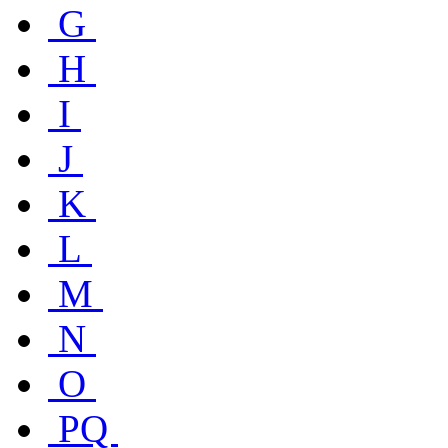
G
H
I
J
K
L
M
N
O
PQ