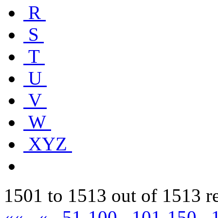
R
S
T
U
V
W
XYZ
1501 to 1513 out of 1513 r
««
«
51-100
101-150