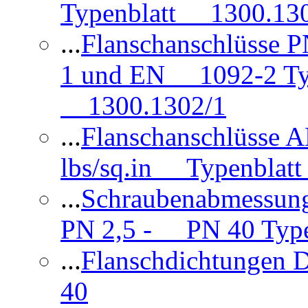
Typenblatt 1300.13
...
Flanschanschlüsse
1 und EN 1092-2 Typ
1300.1302/1
...
Flanschanschlüsse 
lbs/sq.in Typenblatt
...
Schraubenabmessun
PN 2,5 - PN 40 Type
...
Flanschdichtungen
40