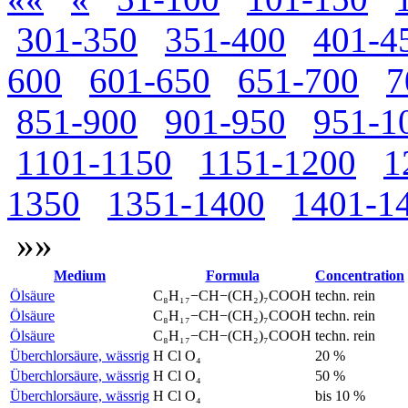
301-350
351-400
401-4
600
601-650
651-700
7
851-900
901-950
951-1
1101-1150
1151-1200
1
1350
1351-1400
1401-1
»»
Medium
Formula
Concentration
Ölsäure
C₈H₁₇−CH−(CH₂)₇COOH
techn. rein
Ölsäure
C₈H₁₇−CH−(CH₂)₇COOH
techn. rein
Ölsäure
C₈H₁₇−CH−(CH₂)₇COOH
techn. rein
Überchlorsäure, wässrig
H Cl O₄
20 %
Überchlorsäure, wässrig
H Cl O₄
50 %
Überchlorsäure, wässrig
H Cl O₄
bis 10 %