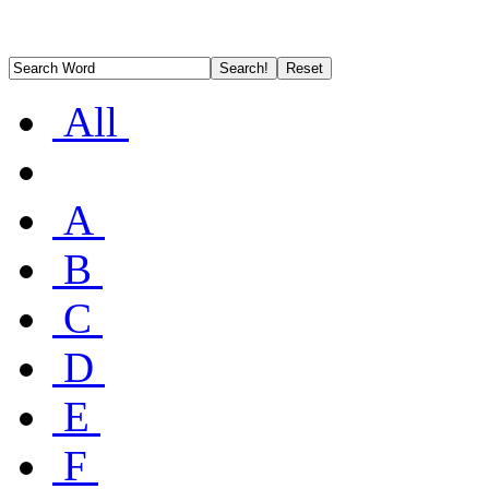
All
A
B
C
D
E
F