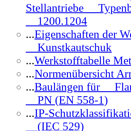
Stellantriebe Typenb
1200.1204
...
Eigenschaften der 
Kunstkautschuk
...
Werkstofftabelle Met
...
Normenübersicht Ar
...
Baulängen für Flan
PN (EN 558-1)
...
IP-Schutzklassifikat
(IEC 529)