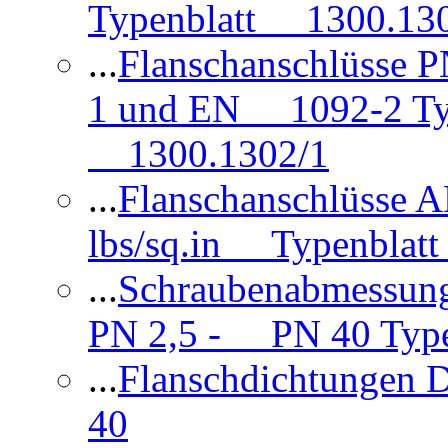
Typenblatt 1300.13
...
Flanschanschlüsse
1 und EN 1092-2 Typ
1300.1302/1
...
Flanschanschlüsse 
lbs/sq.in Typenblatt
...
Schraubenabmessun
PN 2,5 - PN 40 Type
...
Flanschdichtungen
40