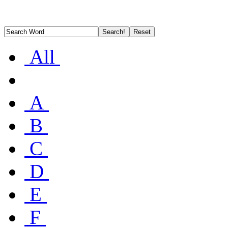
All
A
B
C
D
E
F