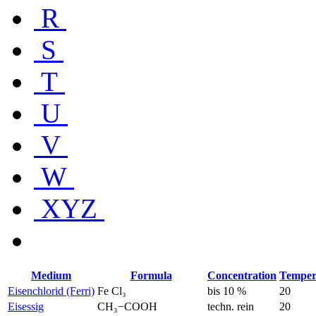
R
S
T
U
V
W
XYZ
Medium
Formula
Concentration
Temper
Eisenchlorid (Ferri)
Fe Cl₃
bis 10 %
20
Eisessig
CH₃−COOH
techn. rein
20