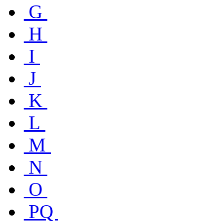
G
H
I
J
K
L
M
N
O
PQ