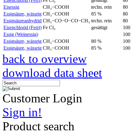
Eisenchlorid (Ferri)
Fe Cl₃
gesättigt
80
Eisessig
CH₃−COOH
techn. rein
80
Essigsäure, wässrig
CH₃−COOH
85 %
80
Essigsäureanhydrid
CH₃−CO−O−CO−CH₃
techn. rein
80
Eisenchlorid (Ferri)
Fe Cl₃
gesättigt
100
Essig (Weinessig)
100
Essigsäure, wässrig
CH₃−COOH
80 %
100
Essigsäure, wässrig
CH₃−COOH
85 %
100
back to overview
download data sheet
Customer Login
Sign in!
Product search