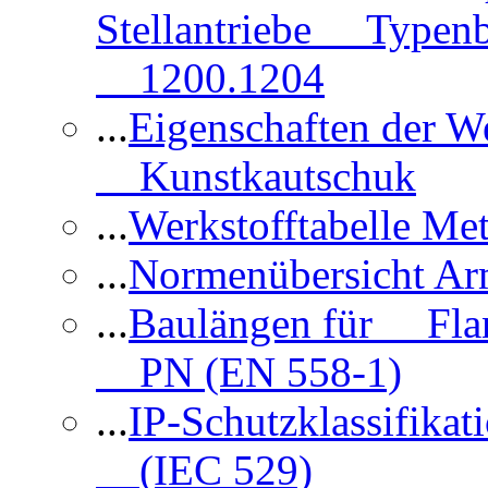
Stellantriebe Typenb
1200.1204
...
Eigenschaften der 
Kunstkautschuk
...
Werkstofftabelle Met
...
Normenübersicht Ar
...
Baulängen für Flan
PN (EN 558-1)
...
IP-Schutzklassifikat
(IEC 529)