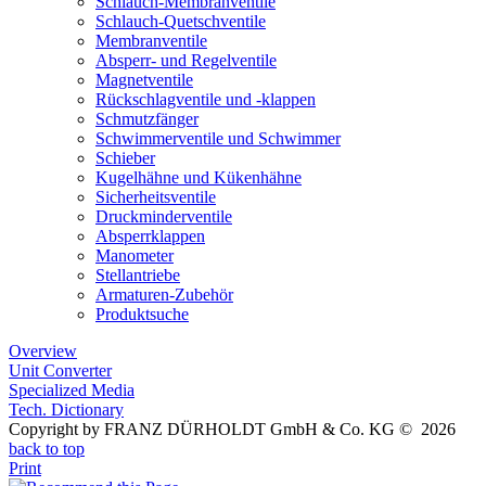
Schlauch-Membranventile
Schlauch-Quetschventile
Membranventile
Absperr- und Regelventile
Magnetventile
Rückschlagventile und -klappen
Schmutzfänger
Schwimmerventile und Schwimmer
Schieber
Kugelhähne und Kükenhähne
Sicherheitsventile
Druckminderventile
Absperrklappen
Manometer
Stellantriebe
Armaturen-Zubehör
Produktsuche
Overview
Unit Converter
Specialized Media
Tech. Dictionary
Copyright by FRANZ DÜRHOLDT GmbH & Co. KG © 2026
back to top
Print