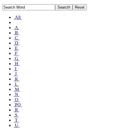
All
A
B
C
D
E
F
G
H
I
J
K
L
M
N
O
PQ
R
S
T
U