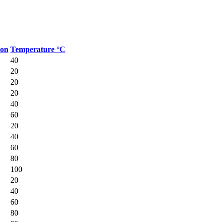
ion
Temperature °C
40
20
20
20
40
60
20
40
60
80
100
20
40
60
80