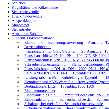
Schieber
Kugelhähne und Kükenhähne
Sicherheitsventile
Druckminderventile
Absperrklappen
Manometer
Stellantriebe
Armaturen-Zubehör
...
Techn. Dokumentationen
...
Einbau- und Bedienungsanweisung Armaturen Ty
...
Betriebsdrücke u.
-temperaturen für GG-, GGG- u. GS-Armaturen Ty
...
Flanschanschlüsse PN 10 - PN 100, DIN EN 1092-
...
Flanschanschlüsse ANSI B 16.5/150 lbs - 600 lbs/s
...
Schraubenabmessungen für Flanschverbindungen PN
...
Flanschdichtungen DN 10 - DN 2000, PN 1 - PN 4
DIN 2690/DIN EN 1514-1 Typenblatt 1300.1305
...
Leistungstabellen für Rohrleitungen Typenblatt 1
...
Kennlinien und KVS-Werte für Regelventile Typen
...
Beständigkeits-Liste Typenblatt 1300.1309
...
Einheitenumrechner
...
Einbauanleitung für Gummifutter der Schlauch- M
...
Einbauanleitung für Schlaucheinsätze der Schlauc
...
Schaltungsbeispiele für Schlauch-Quetschventile
...
Sicherheitsschaltung für direkt beaufschlagte Schl