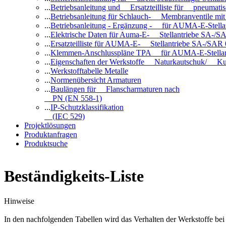
...
Betriebsanleitung und Ersatzteilliste für pneuma
...
Betriebsanleitung für Schlauch- Membranventile 
...
Betriebsanleitung - Ergänzung - für AUMA-E-Stell
...
Elektrische Daten für Auma-E- Stellantriebe SA-/SA
...
Ersatzteilliste für AUMA-E- Stellantriebe SA-/SAR
...
Klemmen-Anschlusspläne TPA für AUMA-E-Stellan
...
Eigenschaften der Werkstoffe Naturkautschuk/ Ku
...
Werkstofftabelle Metalle
...
Normenübersicht Armaturen
...
Baulängen für Flanscharmaturen nach
PN (EN 558-1)
...
IP-Schutzklassifikation
(IEC 529)
Projektlösungen
Produktanfragen
Produktsuche
Beständigkeits-Liste
Hinweise
In den nachfolgenden Tabellen wird das Verhalten der Werkstoffe b