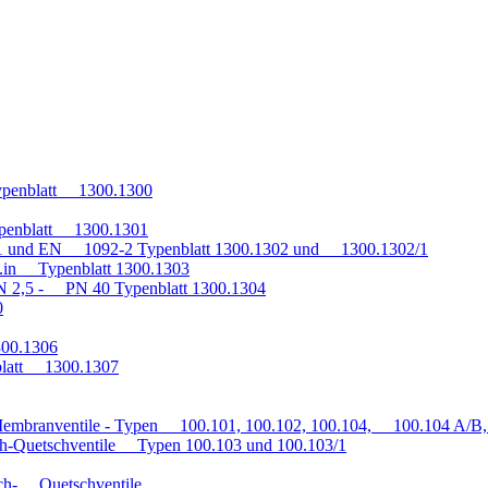
penblatt 1300.1300
penblatt 1300.1301
1 und EN 1092-2 Typenblatt 1300.1302 und 1300.1302/1
q.in Typenblatt 1300.1303
 2,5 - PN 40 Typenblatt 1300.1304
0
300.1306
blatt 1300.1307
embranventile - Typen 100.101, 100.102, 100.104, 100.104 A/B, 
h-Quetschventile Typen 100.103 und 100.103/1
auch- Quetschventile