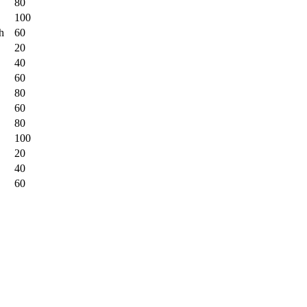
80
100
h
60
20
40
60
80
60
80
100
20
40
60