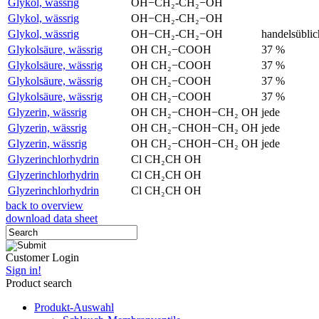
Glykol, wässrig
OH−CH₂-CH₂−OH
Glykol, wässrig
OH−CH₂-CH₂−OH
Glykol, wässrig
OH−CH₂-CH₂−OH
handelsüblic
Glykolsäure, wässrig
OH CH₂−COOH
37 %
Glykolsäure, wässrig
OH CH₂−COOH
37 %
Glykolsäure, wässrig
OH CH₂−COOH
37 %
Glykolsäure, wässrig
OH CH₂−COOH
37 %
Glyzerin, wässrig
OH CH₂−CHOH−CH₂ OH
jede
Glyzerin, wässrig
OH CH₂−CHOH−CH₂ OH
jede
Glyzerin, wässrig
OH CH₂−CHOH−CH₂ OH
jede
Glyzerinchlorhydrin
Cl CH₂CH OH
Glyzerinchlorhydrin
Cl CH₂CH OH
Glyzerinchlorhydrin
Cl CH₂CH OH
back to overview
download data sheet
Customer Login
Sign in!
Product search
Produkt-Auswahl