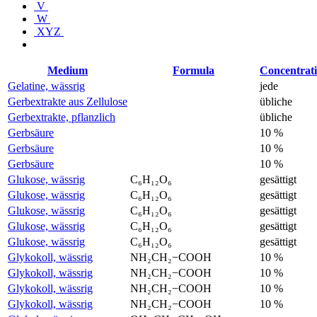
V
W
XYZ
Medium
Formula
Concentrat
Gelatine, wässrig
jede
Gerbextrakte aus Zellulose
übliche
Gerbextrakte, pflanzlich
übliche
Gerbsäure
10 %
Gerbsäure
10 %
Gerbsäure
10 %
Glukose, wässrig
C₆H₁₂O₆
gesättigt
Glukose, wässrig
C₆H₁₂O₆
gesättigt
Glukose, wässrig
C₆H₁₂O₆
gesättigt
Glukose, wässrig
C₆H₁₂O₆
gesättigt
Glukose, wässrig
C₆H₁₂O₆
gesättigt
Glykokoll, wässrig
NH₂CH₂−COOH
10 %
Glykokoll, wässrig
NH₂CH₂−COOH
10 %
Glykokoll, wässrig
NH₂CH₂−COOH
10 %
Glykokoll, wässrig
NH₂CH₂−COOH
10 %