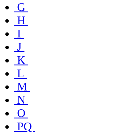
G
H
I
J
K
L
M
N
O
PQ