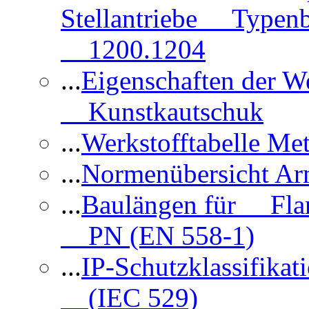
Stellantriebe Typenb
1200.1204
...
Eigenschaften der 
Kunstkautschuk
...
Werkstofftabelle Met
...
Normenübersicht Ar
...
Baulängen für Flan
PN (EN 558-1)
...
IP-Schutzklassifikat
(IEC 529)