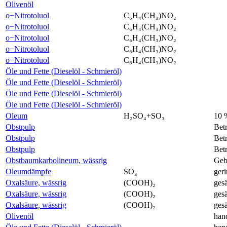
Olivenöl
o−Nitrotoluol
C₆H₄(CH₃)NO₂
o−Nitrotoluol
C₆H₄(CH₃)NO₂
o−Nitrotoluol
C₆H₄(CH₃)NO₂
o−Nitrotoluol
C₆H₄(CH₃)NO₂
o−Nitrotoluol
C₆H₄(CH₃)NO₂
Öle und Fette (Dieselöl - Schmieröl)
Öle und Fette (Dieselöl - Schmieröl)
Öle und Fette (Dieselöl - Schmieröl)
Öle und Fette (Dieselöl - Schmieröl)
Oleum
H₂SO₄+SO₃
10 
Obstpulp
Bet
Obstpulp
Bet
Obstpulp
Bet
Obstbaumkarbolineum, wässrig
Geb
Oleumdämpfe
SO₃
ger
Oxalsäure, wässrig
(COOH)₂
gesä
Oxalsäure, wässrig
(COOH)₂
gesä
Oxalsäure, wässrig
(COOH)₂
gesä
Olivenöl
han