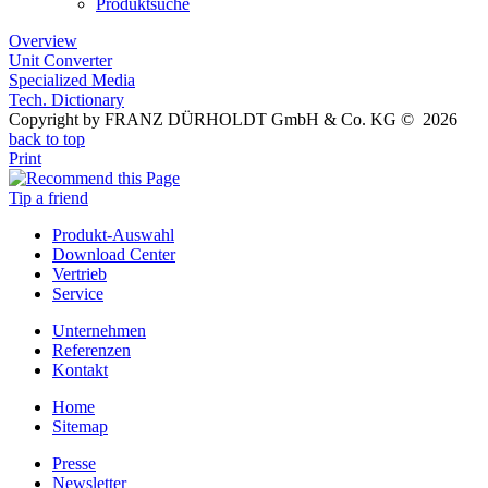
Produktsuche
Overview
Unit Converter
Specialized Media
Tech. Dictionary
Copyright by FRANZ DÜRHOLDT GmbH & Co. KG © 2026
back to top
Print
Tip a friend
Produkt-Auswahl
Download Center
Vertrieb
Service
Unternehmen
Referenzen
Kontakt
Home
Sitemap
Presse
Newsletter