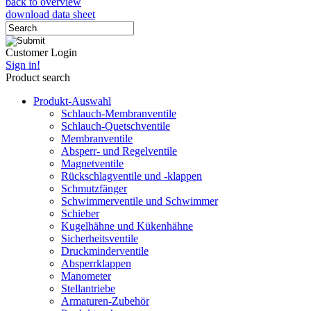
back to overview
download data sheet
Customer Login
Sign in!
Product search
Produkt-Auswahl
Schlauch-Membranventile
Schlauch-Quetschventile
Membranventile
Absperr- und Regelventile
Magnetventile
Rückschlagventile und -klappen
Schmutzfänger
Schwimmerventile und Schwimmer
Schieber
Kugelhähne und Kükenhähne
Sicherheitsventile
Druckminderventile
Absperrklappen
Manometer
Stellantriebe
Armaturen-Zubehör