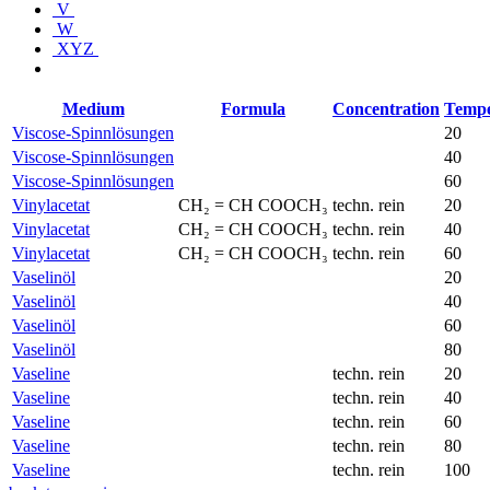
V
W
XYZ
Medium
Formula
Concentration
Tempe
Viscose-Spinnlösungen
20
Viscose-Spinnlösungen
40
Viscose-Spinnlösungen
60
Vinylacetat
CH₂ = CH COOCH₃
techn. rein
20
Vinylacetat
CH₂ = CH COOCH₃
techn. rein
40
Vinylacetat
CH₂ = CH COOCH₃
techn. rein
60
Vaselinöl
20
Vaselinöl
40
Vaselinöl
60
Vaselinöl
80
Vaseline
techn. rein
20
Vaseline
techn. rein
40
Vaseline
techn. rein
60
Vaseline
techn. rein
80
Vaseline
techn. rein
100