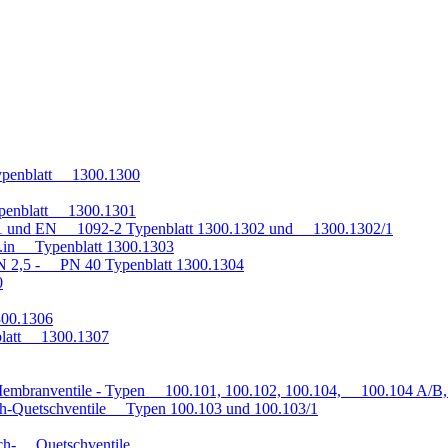
penblatt 1300.1300
penblatt 1300.1301
1 und EN 1092-2 Typenblatt 1300.1302 und 1300.1302/1
q.in Typenblatt 1300.1303
 2,5 - PN 40 Typenblatt 1300.1304
0
300.1306
blatt 1300.1307
embranventile - Typen 100.101, 100.102, 100.104, 100.104 A/B, 
h-Quetschventile Typen 100.103 und 100.103/1
auch- Quetschventile