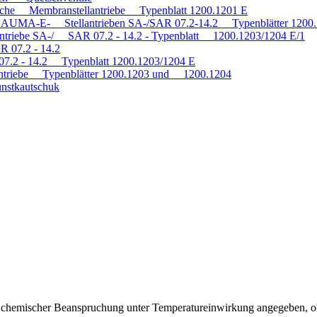
tische Membranstellantriebe Typenblatt 1200.1201 E
mit AUMA-E- Stellantrieben SA-/SAR 07.2-14.2 Typenblätter 120
antriebe SA-/ SAR 07.2 - 14.2 - Typenblatt 1200.1203/1204 E/1
R 07.2 - 14.2
 07.2 - 14.2 Typenblatt 1200.1203/1204 E
triebe Typenblätter 1200.1203 und 1200.1204
nstkautschuk
ei chemischer Beanspruchung unter Temperatureinwirkung angegeben, o