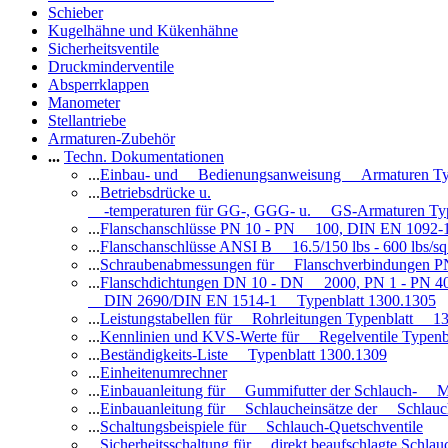
Schieber
Kugelhähne und Kükenhähne
Sicherheitsventile
Druckminderventile
Absperrklappen
Manometer
Stellantriebe
Armaturen-Zubehör
...
Techn. Dokumentationen
...
Einbau- und Bedienungsanweisung Armaturen Ty
...
Betriebsdrücke u.
-temperaturen für GG-, GGG- u. GS-Armaturen Ty
...
Flanschanschlüsse PN 10 - PN 100, DIN EN 1092-
...
Flanschanschlüsse ANSI B 16.5/150 lbs - 600 lbs/s
...
Schraubenabmessungen für Flanschverbindungen PN
...
Flanschdichtungen DN 10 - DN 2000, PN 1 - PN 4
DIN 2690/DIN EN 1514-1 Typenblatt 1300.1305
...
Leistungstabellen für Rohrleitungen Typenblatt 1
...
Kennlinien und KVS-Werte für Regelventile Typen
...
Beständigkeits-Liste Typenblatt 1300.1309
...
Einheitenumrechner
...
Einbauanleitung für Gummifutter der Schlauch- M
...
Einbauanleitung für Schlaucheinsätze der Schlauc
...
Schaltungsbeispiele für Schlauch-Quetschventile
...
Sicherheitsschaltung für direkt beaufschlagte Schl