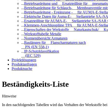
...
Betriebsanleitung und Ersatzteilliste für pneuma
...
Betriebsanleitung für Schlauch- Membranventile 
...
Betriebsanleitung - Ergänzung - für AUMA-E-Stell
...
Elektrische Daten für Auma-E- Stellantriebe SA-/SA
...
Ersatzteilliste für AUMA-E- Stellantriebe SA-/SAR
...
Klemmen-Anschlusspläne TPA für AUMA-E-Stellan
...
Eigenschaften der Werkstoffe Naturkautschuk/ Ku
...
Werkstofftabelle Metalle
...
Normenübersicht Armaturen
...
Baulängen für Flanscharmaturen nach
PN (EN 558-1)
...
IP-Schutzklassifikation
(IEC 529)
Projektlösungen
Produktanfragen
Produktsuche
Beständigkeits-Liste
Hinweise
In den nachfolgenden Tabellen wird das Verhalten der Werkstoffe b