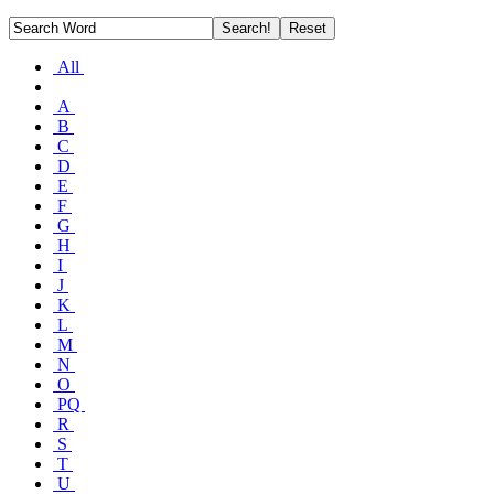
All
A
B
C
D
E
F
G
H
I
J
K
L
M
N
O
PQ
R
S
T
U