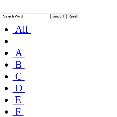
All
A
B
C
D
E
F