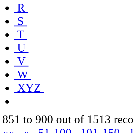
R
S
T
U
V
W
XYZ
851 to 900 out of 1513 rec
««
«
51-100
101-150