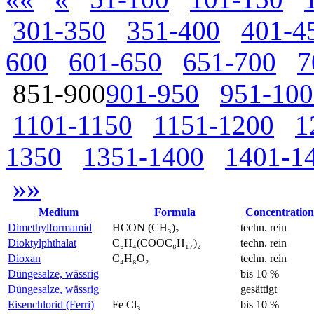
301-350
351-400
401-4
600
601-650
651-700
7
851-900
901-950
951-100
1101-1150
1151-1200
1
1350
1351-1400
1401-1
»»
Medium
Formula
Concentration
Dimethylformamid
HCON (CH₃)₂
techn. rein
Dioktylphthalat
C₆H₄(COOC₈H₁₇)₂
techn. rein
Dioxan
C₄H₈O₂
techn. rein
Düngesalze, wässrig
bis 10 %
Düngesalze, wässrig
gesättigt
Eisenchlorid (Ferri)
Fe Cl₃
bis 10 %