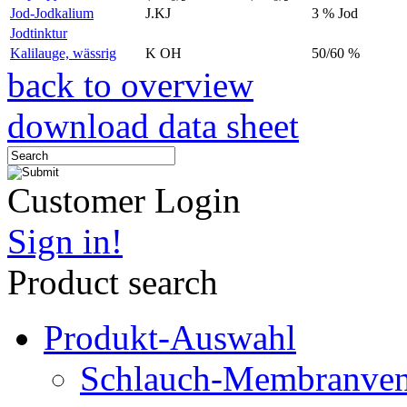
Jod-Jodkalium
J.KJ
3 % Jod
Jodtinktur
Kalilauge, wässrig
K OH
50/60 %
back to overview
download data sheet
Customer Login
Sign in!
Product search
Produkt-Auswahl
Schlauch-Membranven