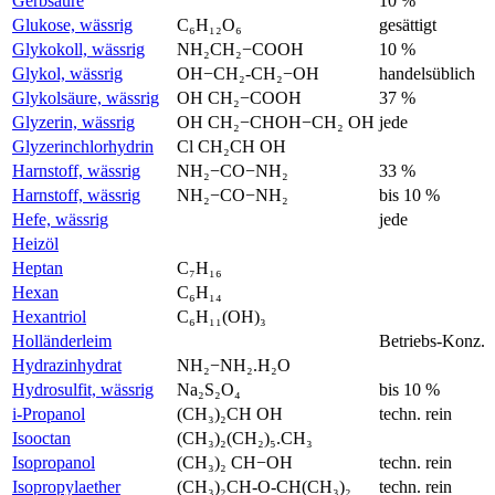
Gerbsäure
10 %
Glukose, wässrig
C₆H₁₂O₆
gesättigt
Glykokoll, wässrig
NH₂CH₂−COOH
10 %
Glykol, wässrig
OH−CH₂-CH₂−OH
handelsüblich
Glykolsäure, wässrig
OH CH₂−COOH
37 %
Glyzerin, wässrig
OH CH₂−CHOH−CH₂ OH
jede
Glyzerinchlorhydrin
Cl CH₂CH OH
Harnstoff, wässrig
NH₂−CO−NH₂
33 %
Harnstoff, wässrig
NH₂−CO−NH₂
bis 10 %
Hefe, wässrig
jede
Heizöl
Heptan
C₇H₁₆
Hexan
C₆H₁₄
Hexantriol
C₆H₁₁(OH)₃
Holländerleim
Betriebs-Konz.
Hydrazinhydrat
NH₂−NH₂.H₂O
Hydrosulfit, wässrig
Na₂S₂O₄
bis 10 %
i-Propanol
(CH₃)₂CH OH
techn. rein
Isooctan
(CH₃)₂(CH₂)₅.CH₃
Isopropanol
(CH₃)₂ CH−OH
techn. rein
Isopropylaether
(CH₃)₂CH-O-CH(CH₃)₂
techn. rein