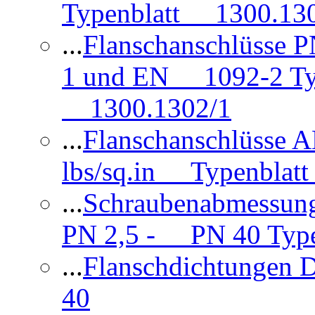
Typenblatt 1300.13
...
Flanschanschlüsse
1 und EN 1092-2 Typ
1300.1302/1
...
Flanschanschlüsse 
lbs/sq.in Typenblatt
...
Schraubenabmessun
PN 2,5 - PN 40 Type
...
Flanschdichtungen
40