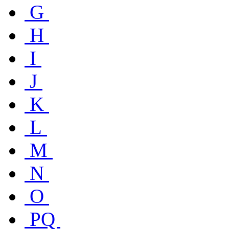
G
H
I
J
K
L
M
N
O
PQ