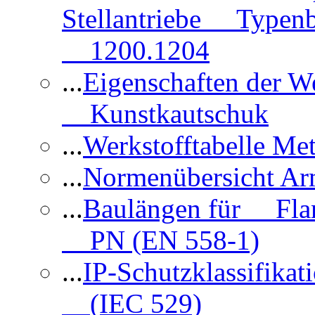
Stellantriebe Typenb
1200.1204
...
Eigenschaften der 
Kunstkautschuk
...
Werkstofftabelle Met
...
Normenübersicht Ar
...
Baulängen für Flan
PN (EN 558-1)
...
IP-Schutzklassifikat
(IEC 529)