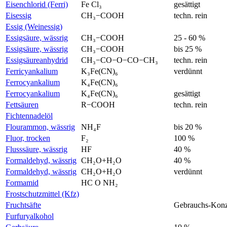
Eisenchlorid (Ferri)
Fe Cl₃
gesättigt
Eisessig
CH₃−COOH
techn. rein
Essig (Weinessig)
Essigsäure, wässrig
CH₃−COOH
25 - 60 %
Essigsäure, wässrig
CH₃−COOH
bis 25 %
Essigsäureanhydrid
CH₃−CO−O−CO−CH₃
techn. rein
Ferricyankalium
K₃Fe(CN)₆
verdünnt
Ferrocyankalium
K₄Fe(CN)₆
Ferrocyankalium
K₄Fe(CN)₆
gesättigt
Fettsäuren
R−COOH
techn. rein
Fichtennadelöl
Flourammon, wässrig
NH₄F
bis 20 %
Fluor, trocken
F₂
100 %
Flusssäure, wässrig
HF
40 %
Formaldehyd, wässrig
CH₂O+H₂O
40 %
Formaldehyd, wässrig
CH₂O+H₂O
verdünnt
Formamid
HC O NH₂
Frostschutzmittel (Kfz)
Fruchtsäfte
Gebrauchs-Konz
Furfuryalkohol