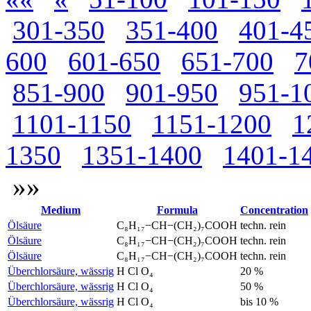
301-350
351-400
401-4
600
601-650
651-700
7
851-900
901-950
951-1
1101-1150
1151-1200
1
1350
1351-1400
1401-1
»»
Medium
Formula
Concentration
Ölsäure
C₈H₁₇−CH−(CH₂)₇COOH
techn. rein
Ölsäure
C₈H₁₇−CH−(CH₂)₇COOH
techn. rein
Ölsäure
C₈H₁₇−CH−(CH₂)₇COOH
techn. rein
Überchlorsäure, wässrig
H Cl O₄
20 %
Überchlorsäure, wässrig
H Cl O₄
50 %
Überchlorsäure, wässrig
H Cl O₄
bis 10 %