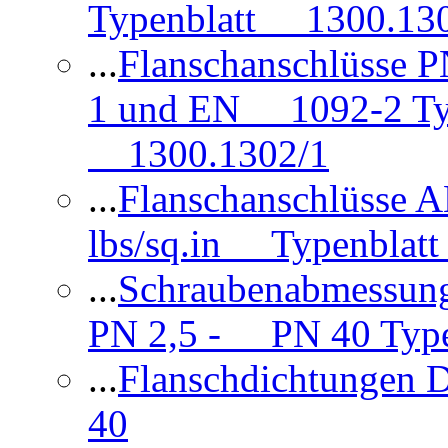
Typenblatt 1300.13
...
Flanschanschlüsse
1 und EN 1092-2 Typ
1300.1302/1
...
Flanschanschlüsse 
lbs/sq.in Typenblatt
...
Schraubenabmessun
PN 2,5 - PN 40 Type
...
Flanschdichtungen
40