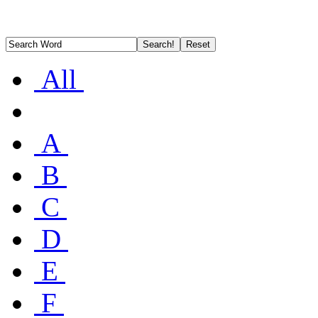
All
A
B
C
D
E
F