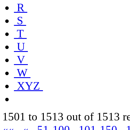
R
S
T
U
V
W
XYZ
1501 to 1513 out of 1513 r
««
«
51-100
101-150