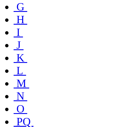
G
H
I
J
K
L
M
N
O
PQ