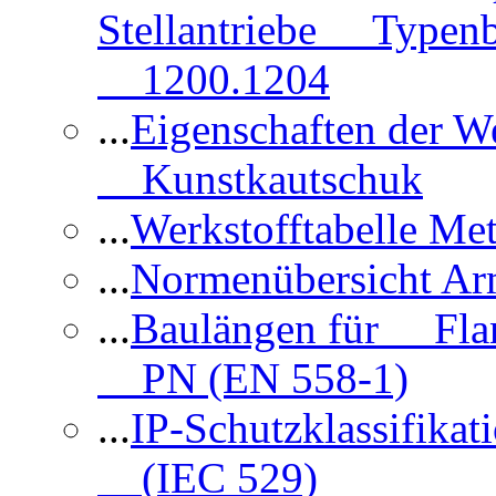
Stellantriebe Typenb
1200.1204
...
Eigenschaften der 
Kunstkautschuk
...
Werkstofftabelle Met
...
Normenübersicht Ar
...
Baulängen für Flan
PN (EN 558-1)
...
IP-Schutzklassifikat
(IEC 529)