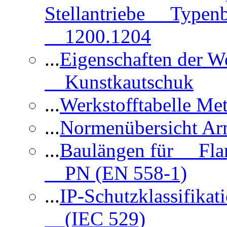
Stellantriebe Typenb
1200.1204
...
Eigenschaften der 
Kunstkautschuk
...
Werkstofftabelle Met
...
Normenübersicht Ar
...
Baulängen für Flan
PN (EN 558-1)
...
IP-Schutzklassifikat
(IEC 529)