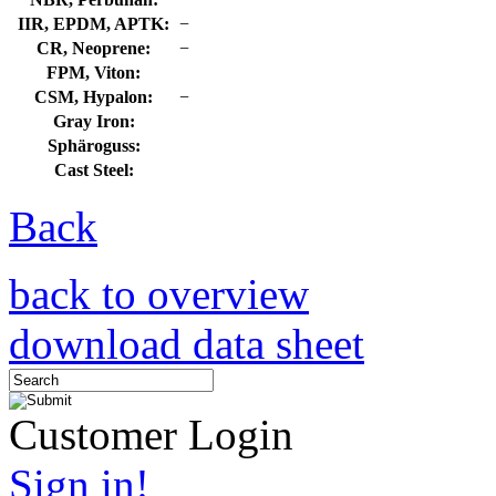
IIR, EPDM, APTK:
−
CR, Neoprene:
−
FPM, Viton:
CSM, Hypalon:
−
Gray Iron:
Sphäroguss:
Cast Steel:
Back
back to overview
download data sheet
Customer Login
Sign in!