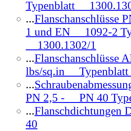
Typenblatt 1300.13
...
Flanschanschlüsse
1 und EN 1092-2 Typ
1300.1302/1
...
Flanschanschlüsse 
lbs/sq.in Typenblatt
...
Schraubenabmessun
PN 2,5 - PN 40 Type
...
Flanschdichtungen
40