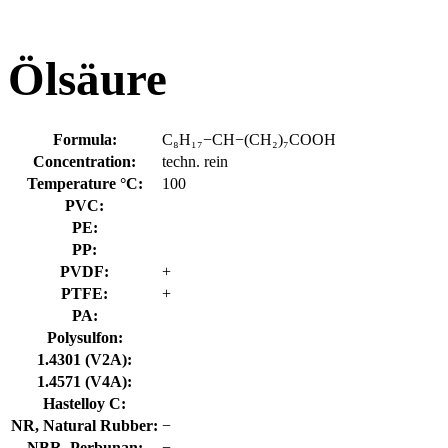
Ölsäure
Formula:
C₈H₁₇−CH−(CH₂)₇COOH
Concentration:
techn. rein
Temperature °C:
100
PVC:
PE:
PP:
PVDF:
+
PTFE:
+
PA:
Polysulfon:
1.4301 (V2A):
1.4571 (V4A):
Hastelloy C:
NR, Natural Rubber:
−
NBR, Perbunan:
−