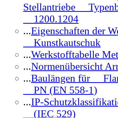
Stellantriebe Typenb
1200.1204
...
Eigenschaften der 
Kunstkautschuk
...
Werkstofftabelle Met
...
Normenübersicht Ar
...
Baulängen für Flan
PN (EN 558-1)
...
IP-Schutzklassifikat
(IEC 529)