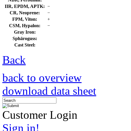
IIR, EPDM, APTK:
−
CR, Neoprene:
−
FPM, Viton:
+
CSM, Hypalon:
−
Gray Iron:
Sphäroguss:
Cast Steel:
Back
back to overview
download data sheet
Customer Login
Sign in!