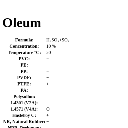
Oleum
Formula:
H₂SO₄+SO₃
Concentration:
10 %
Temperature °C:
20
PVC:
−
PE:
−
PP:
−
PVDF:
−
PTFE:
+
PA:
Polysulfon:
1.4301 (V2A):
1.4571 (V4A):
O
Hastelloy C:
+
NR, Natural Rubber:
−
NBR, Perbunan:
−