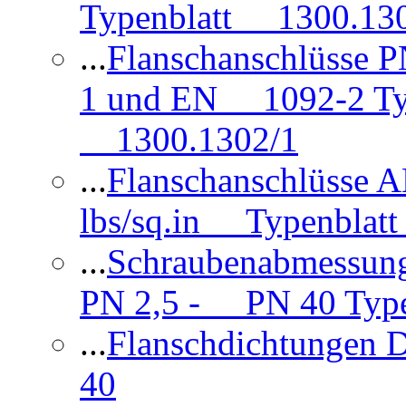
Typenblatt 1300.13
...
Flanschanschlüsse
1 und EN 1092-2 Typ
1300.1302/1
...
Flanschanschlüsse 
lbs/sq.in Typenblatt
...
Schraubenabmessun
PN 2,5 - PN 40 Type
...
Flanschdichtungen
40