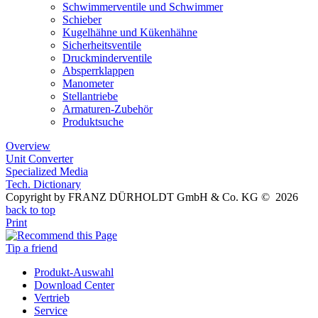
Schwimmerventile und Schwimmer
Schieber
Kugelhähne und Kükenhähne
Sicherheitsventile
Druckminderventile
Absperrklappen
Manometer
Stellantriebe
Armaturen-Zubehör
Produktsuche
Overview
Unit Converter
Specialized Media
Tech. Dictionary
Copyright by FRANZ DÜRHOLDT GmbH & Co. KG © 2026
back to top
Print
Tip a friend
Produkt-Auswahl
Download Center
Vertrieb
Service