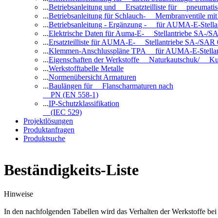
...
Betriebsanleitung und Ersatzteilliste für pneuma
...
Betriebsanleitung für Schlauch- Membranventile 
...
Betriebsanleitung - Ergänzung - für AUMA-E-Stell
...
Elektrische Daten für Auma-E- Stellantriebe SA-/SA
...
Ersatzteilliste für AUMA-E- Stellantriebe SA-/SAR
...
Klemmen-Anschlusspläne TPA für AUMA-E-Stellan
...
Eigenschaften der Werkstoffe Naturkautschuk/ Ku
...
Werkstofftabelle Metalle
...
Normenübersicht Armaturen
...
Baulängen für Flanscharmaturen nach
PN (EN 558-1)
...
IP-Schutzklassifikation
(IEC 529)
Projektlösungen
Produktanfragen
Produktsuche
Beständigkeits-Liste
Hinweise
In den nachfolgenden Tabellen wird das Verhalten der Werkstoffe b