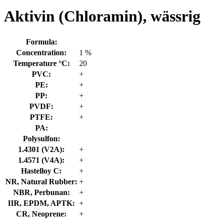
Aktivin (Chloramin), wässrig
Formula:
Concentration:
1 %
Temperature °C:
20
PVC:
+
PE:
+
PP:
+
PVDF:
+
PTFE:
+
PA:
Polysulfon:
1.4301 (V2A):
+
1.4571 (V4A):
+
Hastelloy C:
+
NR, Natural Rubber:
+
NBR, Perbunan:
+
IIR, EPDM, APTK:
+
CR, Neoprene:
+