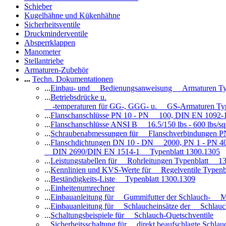
Schieber
Kugelhähne und Kükenhähne
Sicherheitsventile
Druckminderventile
Absperrklappen
Manometer
Stellantriebe
Armaturen-Zubehör
...
Techn. Dokumentationen
...
Einbau- und Bedienungsanweisung Armaturen Ty
...
Betriebsdrücke u.
-temperaturen für GG-, GGG- u. GS-Armaturen Ty
...
Flanschanschlüsse PN 10 - PN 100, DIN EN 1092-
...
Flanschanschlüsse ANSI B 16.5/150 lbs - 600 lbs/s
...
Schraubenabmessungen für Flanschverbindungen PN
...
Flanschdichtungen DN 10 - DN 2000, PN 1 - PN 4
DIN 2690/DIN EN 1514-1 Typenblatt 1300.1305
...
Leistungstabellen für Rohrleitungen Typenblatt 1
...
Kennlinien und KVS-Werte für Regelventile Typen
...
Beständigkeits-Liste Typenblatt 1300.1309
...
Einheitenumrechner
...
Einbauanleitung für Gummifutter der Schlauch- M
...
Einbauanleitung für Schlaucheinsätze der Schlauc
...
Schaltungsbeispiele für Schlauch-Quetschventile
...
Sicherheitsschaltung für direkt beaufschlagte Schl