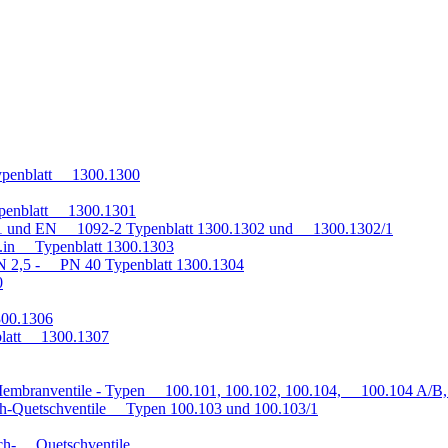
penblatt 1300.1300
penblatt 1300.1301
1 und EN 1092-2 Typenblatt 1300.1302 und 1300.1302/1
q.in Typenblatt 1300.1303
 2,5 - PN 40 Typenblatt 1300.1304
0
300.1306
blatt 1300.1307
embranventile - Typen 100.101, 100.102, 100.104, 100.104 A/B, 
h-Quetschventile Typen 100.103 und 100.103/1
auch- Quetschventile