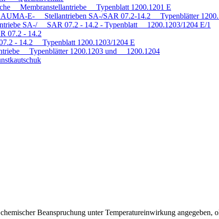
tische Membranstellantriebe Typenblatt 1200.1201 E
mit AUMA-E- Stellantrieben SA-/SAR 07.2-14.2 Typenblätter 120
antriebe SA-/ SAR 07.2 - 14.2 - Typenblatt 1200.1203/1204 E/1
R 07.2 - 14.2
 07.2 - 14.2 Typenblatt 1200.1203/1204 E
triebe Typenblätter 1200.1203 und 1200.1204
nstkautschuk
ei chemischer Beanspruchung unter Temperatureinwirkung angegeben, o