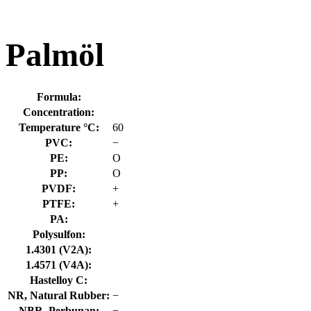
Palmöl
Formula:
Concentration:
Temperature °C:
60
PVC:
−
PE:
O
PP:
O
PVDF:
+
PTFE:
+
PA:
Polysulfon:
1.4301 (V2A):
1.4571 (V4A):
Hastelloy C:
NR, Natural Rubber:
−
NBR, Perbunan:
−