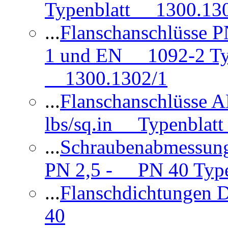
Typenblatt 1300.13
...
Flanschanschlüsse
1 und EN 1092-2 Typ
1300.1302/1
...
Flanschanschlüsse 
lbs/sq.in Typenblatt
...
Schraubenabmessun
PN 2,5 - PN 40 Type
...
Flanschdichtungen
40