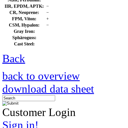
IIR, EPDM, APTK:
−
CR, Neoprene:
−
FPM, Viton:
+
CSM, Hypalon:
−
Gray Iron:
Sphäroguss:
Cast Steel:
Back
back to overview
download data sheet
Customer Login
Sign in!