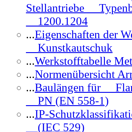
Stellantriebe Typenb
1200.1204
...
Eigenschaften der 
Kunstkautschuk
...
Werkstofftabelle Met
...
Normenübersicht Ar
...
Baulängen für Flan
PN (EN 558-1)
...
IP-Schutzklassifikat
(IEC 529)