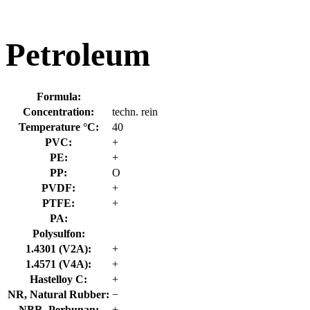
Petroleum
Formula:
Concentration:
techn. rein
Temperature °C:
40
PVC:
+
PE:
+
PP:
O
PVDF:
+
PTFE:
+
PA:
Polysulfon:
1.4301 (V2A):
+
1.4571 (V4A):
+
Hastelloy C:
+
NR, Natural Rubber:
−
NBR, Perbunan:
+