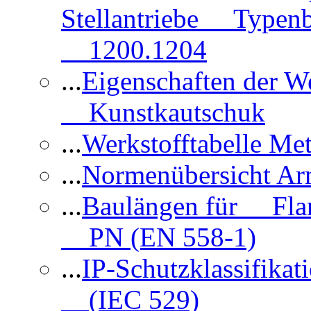
Stellantriebe Typenb
1200.1204
...
Eigenschaften der 
Kunstkautschuk
...
Werkstofftabelle Met
...
Normenübersicht Ar
...
Baulängen für Flan
PN (EN 558-1)
...
IP-Schutzklassifikat
(IEC 529)