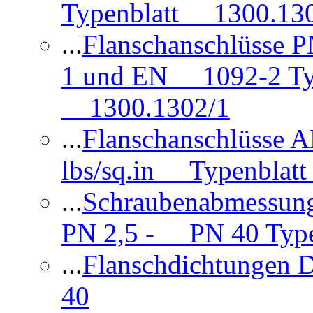
Typenblatt 1300.13
...
Flanschanschlüsse
1 und EN 1092-2 Typ
1300.1302/1
...
Flanschanschlüsse 
lbs/sq.in Typenblatt
...
Schraubenabmessun
PN 2,5 - PN 40 Type
...
Flanschdichtungen
40