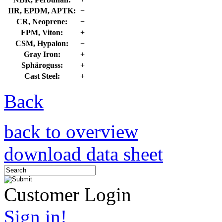
IIR, EPDM, APTK:
−
CR, Neoprene:
−
FPM, Viton:
+
CSM, Hypalon:
−
Gray Iron:
+
Sphäroguss:
+
Cast Steel:
+
Back
back to overview
download data sheet
Customer Login
Sign in!