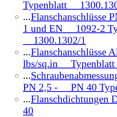
Typenblatt 1300.13
...
Flanschanschlüsse
1 und EN 1092-2 Typ
1300.1302/1
...
Flanschanschlüsse 
lbs/sq.in Typenblatt
...
Schraubenabmessun
PN 2,5 - PN 40 Type
...
Flanschdichtungen
40