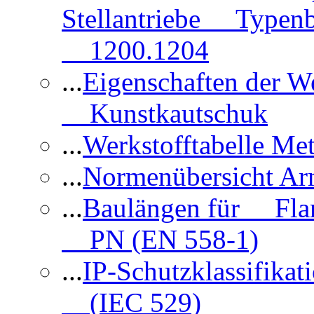
Stellantriebe Typenb
1200.1204
...
Eigenschaften der 
Kunstkautschuk
...
Werkstofftabelle Met
...
Normenübersicht Ar
...
Baulängen für Flan
PN (EN 558-1)
...
IP-Schutzklassifikat
(IEC 529)