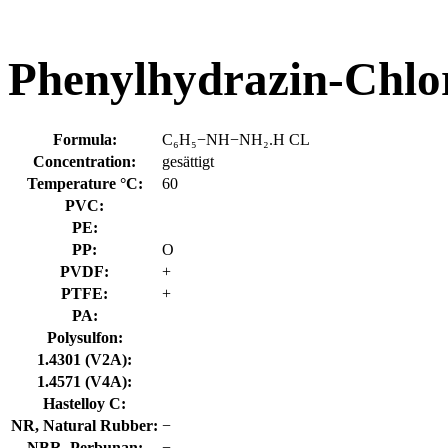
Phenylhydrazin-Chlor
Formula:
C₆H₅−NH−NH₂.H CL
Concentration:
gesättigt
Temperature °C:
60
PVC:
PE:
PP:
O
PVDF:
+
PTFE:
+
PA:
Polysulfon:
1.4301 (V2A):
1.4571 (V4A):
Hastelloy C:
NR, Natural Rubber:
−
NBR, Perbunan:
−