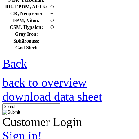
IIR, EPDM, APTK:
O
CR, Neoprene:
−
FPM, Viton:
O
CSM, Hypalon:
O
Gray Iron:
Sphäroguss:
Cast Steel:
Back
back to overview
download data sheet
Customer Login
Sign in!