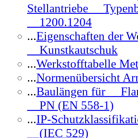
Stellantriebe Typenb
1200.1204
...
Eigenschaften der 
Kunstkautschuk
...
Werkstofftabelle Met
...
Normenübersicht Ar
...
Baulängen für Flan
PN (EN 558-1)
...
IP-Schutzklassifikat
(IEC 529)