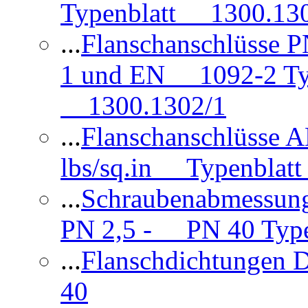
Typenblatt 1300.13
...
Flanschanschlüsse
1 und EN 1092-2 Typ
1300.1302/1
...
Flanschanschlüsse 
lbs/sq.in Typenblatt
...
Schraubenabmessun
PN 2,5 - PN 40 Type
...
Flanschdichtungen
40