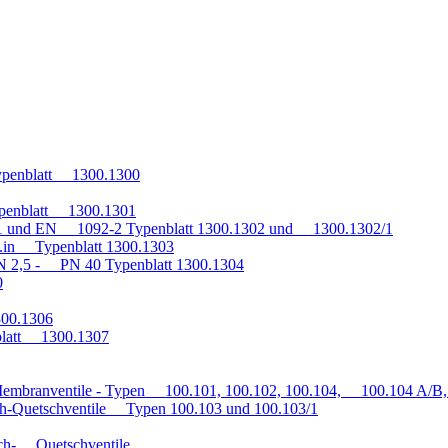
penblatt 1300.1300
penblatt 1300.1301
1 und EN 1092-2 Typenblatt 1300.1302 und 1300.1302/1
q.in Typenblatt 1300.1303
 2,5 - PN 40 Typenblatt 1300.1304
0
300.1306
blatt 1300.1307
embranventile - Typen 100.101, 100.102, 100.104, 100.104 A/B, 
h-Quetschventile Typen 100.103 und 100.103/1
auch- Quetschventile