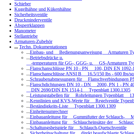
Schieber
Kugelhähne und Kükenhähne
Sicherheitsventile
Druckminderventile
Absperrklappen
Manometer
Stellantriebe
Armaturen-Zubehör
...
Techn. Dokumentationen
...
Einbau- und Bedienungsanweisung Armaturen Ty
...
Betriebsdrücke u.
-temperaturen für GG-, GGG- u. GS-Armaturen Ty
...
Flanschanschlüsse PN 10 - PN 100, DIN EN 1092-
...
Flanschanschlüsse ANSI B 16.5/150 lbs - 600 lbs/s
...
Schraubenabmessungen für Flanschverbindungen PN
...
Flanschdichtungen DN 10 - DN 2000, PN 1 - PN 4
DIN 2690/DIN EN 1514-1 Typenblatt 1300.1305
...
Leistungstabellen für Rohrleitungen Typenblatt 1
...
Kennlinien und KVS-Werte für Regelventile Typen
...
Beständigkeits-Liste Typenblatt 1300.1309
...
Einheitenumrechner
...
Einbauanleitung für Gummifutter der Schlauch- M
...
Einbauanleitung für Schlaucheinsätze der Schlauc
...
Schaltungsbeispiele für Schlauch-Quetschventile
...
Sicherheitsschaltung für direkt beaufschlagte Schl