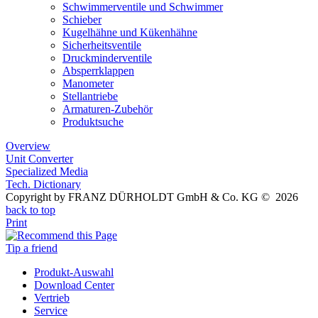
Schwimmerventile und Schwimmer
Schieber
Kugelhähne und Kükenhähne
Sicherheitsventile
Druckminderventile
Absperrklappen
Manometer
Stellantriebe
Armaturen-Zubehör
Produktsuche
Overview
Unit Converter
Specialized Media
Tech. Dictionary
Copyright by FRANZ DÜRHOLDT GmbH & Co. KG © 2026
back to top
Print
Tip a friend
Produkt-Auswahl
Download Center
Vertrieb
Service