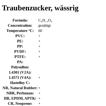
Traubenzucker, wässrig
Formula:
C₆H₁₂O₆
Concentration:
gesättigt
Temperature °C:
60
PVC:
+
PE:
+
PP:
+
PVDF:
+
PTFE:
+
PA:
Polysulfon:
1.4301 (V2A):
1.4571 (V4A):
+
Hastelloy C:
NR, Natural Rubber:
+
NBR, Perbunan:
+
IIR, EPDM, APTK:
+
CR, Neoprene:
+