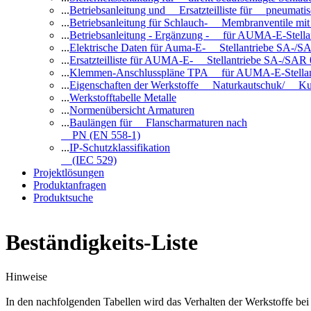
...
Betriebsanleitung und Ersatzteilliste für pneuma
...
Betriebsanleitung für Schlauch- Membranventile 
...
Betriebsanleitung - Ergänzung - für AUMA-E-Stell
...
Elektrische Daten für Auma-E- Stellantriebe SA-/SA
...
Ersatzteilliste für AUMA-E- Stellantriebe SA-/SAR
...
Klemmen-Anschlusspläne TPA für AUMA-E-Stellan
...
Eigenschaften der Werkstoffe Naturkautschuk/ Ku
...
Werkstofftabelle Metalle
...
Normenübersicht Armaturen
...
Baulängen für Flanscharmaturen nach
PN (EN 558-1)
...
IP-Schutzklassifikation
(IEC 529)
Projektlösungen
Produktanfragen
Produktsuche
Beständigkeits-Liste
Hinweise
In den nachfolgenden Tabellen wird das Verhalten der Werkstoffe b