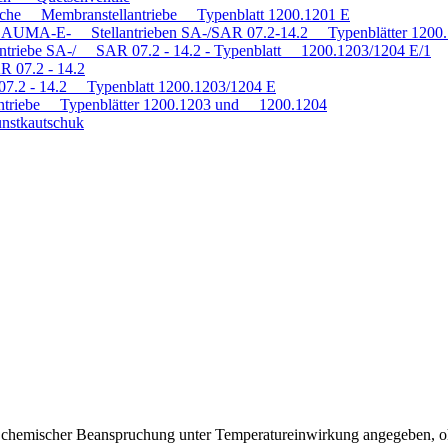
tische Membranstellantriebe Typenblatt 1200.1201 E
mit AUMA-E- Stellantrieben SA-/SAR 07.2-14.2 Typenblätter 120
antriebe SA-/ SAR 07.2 - 14.2 - Typenblatt 1200.1203/1204 E/1
R 07.2 - 14.2
 07.2 - 14.2 Typenblatt 1200.1203/1204 E
triebe Typenblätter 1200.1203 und 1200.1204
nstkautschuk
ei chemischer Beanspruchung unter Temperatureinwirkung angegeben, o