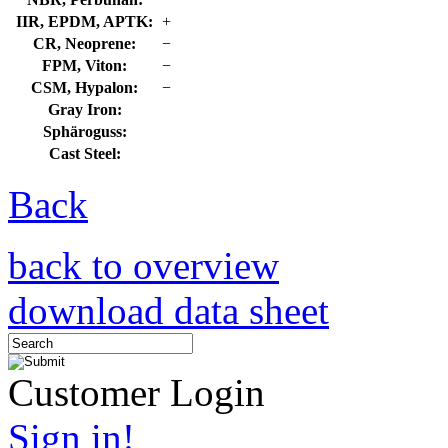
IIR, EPDM, APTK:
+
CR, Neoprene:
−
FPM, Viton:
−
CSM, Hypalon:
−
Gray Iron:
Sphäroguss:
Cast Steel:
Back
back to overview
download data sheet
Customer Login
Sign in!