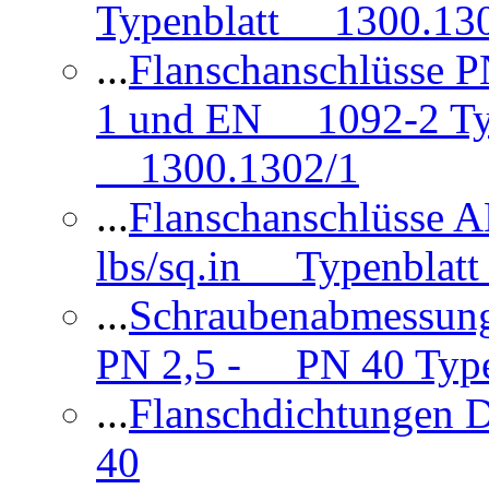
Typenblatt 1300.13
...
Flanschanschlüsse
1 und EN 1092-2 Typ
1300.1302/1
...
Flanschanschlüsse 
lbs/sq.in Typenblatt
...
Schraubenabmessun
PN 2,5 - PN 40 Type
...
Flanschdichtungen
40