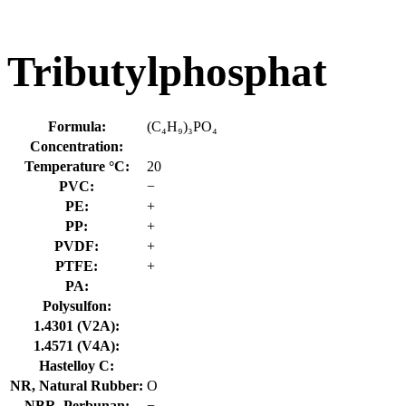
Tributylphosphat
Formula:
(C₄H₉)₃PO₄
Concentration:
Temperature °C:
20
PVC:
−
PE:
+
PP:
+
PVDF:
+
PTFE:
+
PA:
Polysulfon:
1.4301 (V2A):
1.4571 (V4A):
Hastelloy C:
NR, Natural Rubber:
O
NBR, Perbunan:
−