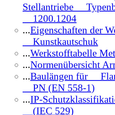
Stellantriebe Typenb
1200.1204
...
Eigenschaften der 
Kunstkautschuk
...
Werkstofftabelle Met
...
Normenübersicht Ar
...
Baulängen für Flan
PN (EN 558-1)
...
IP-Schutzklassifikat
(IEC 529)