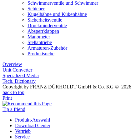
Schwimmerventile und Schwimmer
Schieber
Kugelhähne und Kükenhähne
Sicherheitsventile
Druckminderventile
Absperrklappen
Manometer
Stellantriebe
Armaturen-Zubehör
Produktsuche
Overview
Unit Converter
Specialized Media
Tech. Dictionary
Copyright by FRANZ DÜRHOLDT GmbH & Co. KG © 2026
back to top
Print
Tip a friend
Produkt-Auswahl
Download Center
Vertrieb
Service