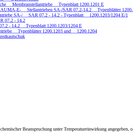
tische Membranstellantriebe Typenblatt 1200.1201 E
mit AUMA-E- Stellantrieben SA-/SAR 07.2-14.2 Typenblätter 120
antriebe SA-/ SAR 07.2 - 14.2 - Typenblatt 1200.1203/1204 E/1
R 07.2 - 14.2
 07.2 - 14.2 Typenblatt 1200.1203/1204 E
triebe Typenblätter 1200.1203 und 1200.1204
nstkautschuk
ei chemischer Beanspruchung unter Temperatureinwirkung angegeben, o