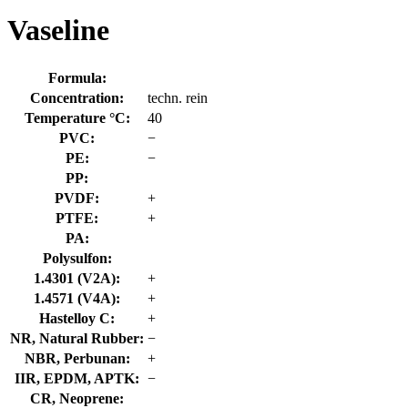
Vaseline
Formula:
Concentration:
techn. rein
Temperature °C:
40
PVC:
−
PE:
−
PP:
PVDF:
+
PTFE:
+
PA:
Polysulfon:
1.4301 (V2A):
+
1.4571 (V4A):
+
Hastelloy C:
+
NR, Natural Rubber:
−
NBR, Perbunan:
+
IIR, EPDM, APTK:
−
CR, Neoprene: