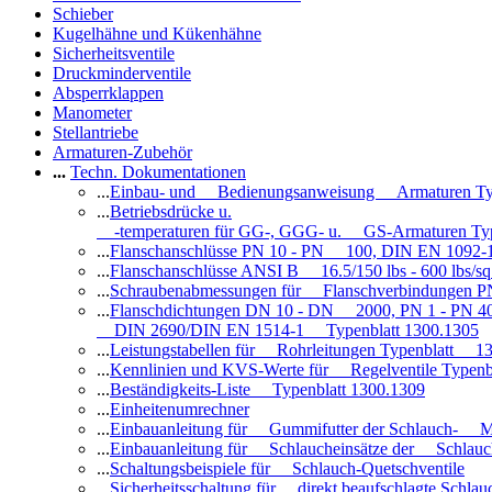
Schieber
Kugelhähne und Kükenhähne
Sicherheitsventile
Druckminderventile
Absperrklappen
Manometer
Stellantriebe
Armaturen-Zubehör
...
Techn. Dokumentationen
...
Einbau- und Bedienungsanweisung Armaturen Ty
...
Betriebsdrücke u.
-temperaturen für GG-, GGG- u. GS-Armaturen Ty
...
Flanschanschlüsse PN 10 - PN 100, DIN EN 1092-
...
Flanschanschlüsse ANSI B 16.5/150 lbs - 600 lbs/s
...
Schraubenabmessungen für Flanschverbindungen PN
...
Flanschdichtungen DN 10 - DN 2000, PN 1 - PN 4
DIN 2690/DIN EN 1514-1 Typenblatt 1300.1305
...
Leistungstabellen für Rohrleitungen Typenblatt 1
...
Kennlinien und KVS-Werte für Regelventile Typen
...
Beständigkeits-Liste Typenblatt 1300.1309
...
Einheitenumrechner
...
Einbauanleitung für Gummifutter der Schlauch- M
...
Einbauanleitung für Schlaucheinsätze der Schlauc
...
Schaltungsbeispiele für Schlauch-Quetschventile
...
Sicherheitsschaltung für direkt beaufschlagte Schl