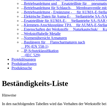
...
Betriebsanleitung und Ersatzteilliste für pneuma
...
Betriebsanleitung für Schlauch- Membranventile 
...
Betriebsanleitung - Ergänzung - für AUMA-E-Stell
...
Elektrische Daten für Auma-E- Stellantriebe SA-/SA
...
Ersatzteilliste für AUMA-E- Stellantriebe SA-/SAR
...
Klemmen-Anschlusspläne TPA für AUMA-E-Stellan
...
Eigenschaften der Werkstoffe Naturkautschuk/ Ku
...
Werkstofftabelle Metalle
...
Normenübersicht Armaturen
...
Baulängen für Flanscharmaturen nach
PN (EN 558-1)
...
IP-Schutzklassifikation
(IEC 529)
Projektlösungen
Produktanfragen
Produktsuche
Beständigkeits-Liste
Hinweise
In den nachfolgenden Tabellen wird das Verhalten der Werkstoffe b