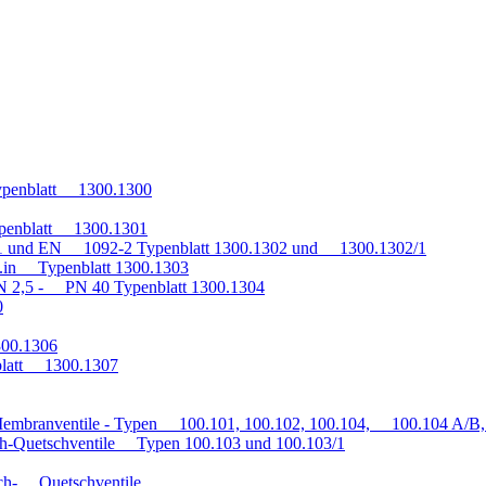
penblatt 1300.1300
penblatt 1300.1301
1 und EN 1092-2 Typenblatt 1300.1302 und 1300.1302/1
q.in Typenblatt 1300.1303
 2,5 - PN 40 Typenblatt 1300.1304
0
300.1306
blatt 1300.1307
embranventile - Typen 100.101, 100.102, 100.104, 100.104 A/B, 
h-Quetschventile Typen 100.103 und 100.103/1
auch- Quetschventile