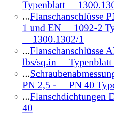
Typenblatt 1300.13
...
Flanschanschlüsse
1 und EN 1092-2 Typ
1300.1302/1
...
Flanschanschlüsse 
lbs/sq.in Typenblatt
...
Schraubenabmessun
PN 2,5 - PN 40 Type
...
Flanschdichtungen
40