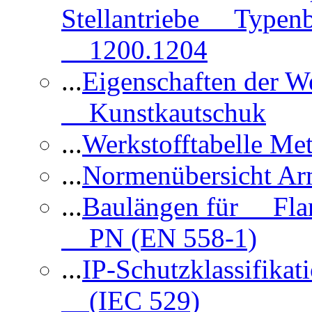
Stellantriebe Typenb
1200.1204
...
Eigenschaften der 
Kunstkautschuk
...
Werkstofftabelle Met
...
Normenübersicht Ar
...
Baulängen für Flan
PN (EN 558-1)
...
IP-Schutzklassifikat
(IEC 529)