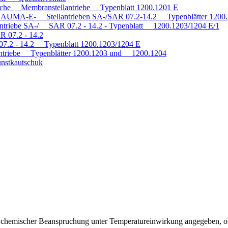
tische Membranstellantriebe Typenblatt 1200.1201 E
mit AUMA-E- Stellantrieben SA-/SAR 07.2-14.2 Typenblätter 120
antriebe SA-/ SAR 07.2 - 14.2 - Typenblatt 1200.1203/1204 E/1
R 07.2 - 14.2
 07.2 - 14.2 Typenblatt 1200.1203/1204 E
triebe Typenblätter 1200.1203 und 1200.1204
nstkautschuk
ei chemischer Beanspruchung unter Temperatureinwirkung angegeben, o