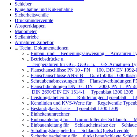
Schieber
Kugelhähne und Kükenhähne
Sicherheitsventile
Druckminderventile
Absperrklappen
Manometer
Stellantriebe
Armaturen-Zubehör
...
Techn. Dokumentationen
...
Einbau- und Bedienungsanweisung Armaturen Ty
...
Betriebsdrücke u.
-temperaturen für GG-, GGG- u. GS-Armaturen Ty
...
Flanschanschlüsse PN 10 - PN 100, DIN EN 1092-
...
Flanschanschlüsse ANSI B 16.5/150 lbs - 600 lbs/s
...
Schraubenabmessungen für Flanschverbindungen PN
...
Flanschdichtungen DN 10 - DN 2000, PN 1 - PN 4
DIN 2690/DIN EN 1514-1 Typenblatt 1300.1305
...
Leistungstabellen für Rohrleitungen Typenblatt 1
...
Kennlinien und KVS-Werte für Regelventile Typen
...
Beständigkeits-Liste Typenblatt 1300.1309
...
Einheitenumrechner
...
Einbauanleitung für Gummifutter der Schlauch- M
...
Einbauanleitung für Schlaucheinsätze der Schlauc
...
Schaltungsbeispiele für Schlauch-Quetschventile
...
Sicherheitsschaltung für direkt beaufschlagte Schl