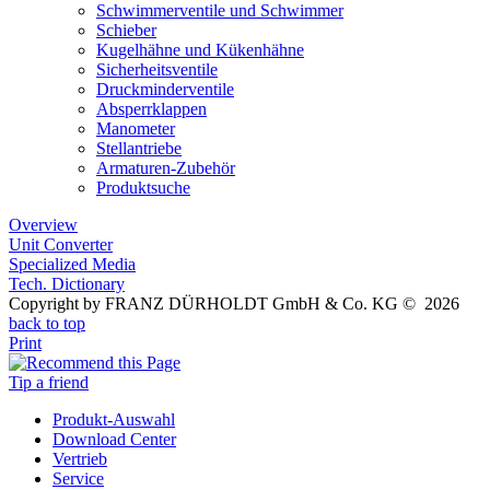
Schwimmerventile und Schwimmer
Schieber
Kugelhähne und Kükenhähne
Sicherheitsventile
Druckminderventile
Absperrklappen
Manometer
Stellantriebe
Armaturen-Zubehör
Produktsuche
Overview
Unit Converter
Specialized Media
Tech. Dictionary
Copyright by FRANZ DÜRHOLDT GmbH & Co. KG © 2026
back to top
Print
Tip a friend
Produkt-Auswahl
Download Center
Vertrieb
Service