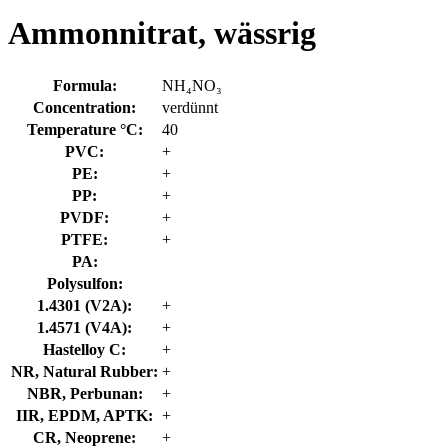
Ammonnitrat, wässrig
Formula:
NH₄NO₃
Concentration:
verdünnt
Temperature °C:
40
PVC:
+
PE:
+
PP:
+
PVDF:
+
PTFE:
+
PA:
Polysulfon:
1.4301 (V2A):
+
1.4571 (V4A):
+
Hastelloy C:
+
NR, Natural Rubber:
+
NBR, Perbunan:
+
IIR, EPDM, APTK:
+
CR, Neoprene:
+