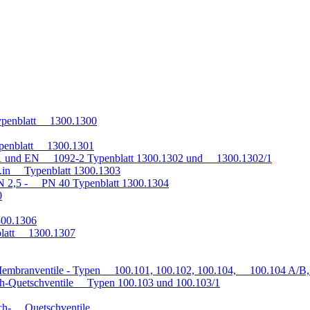
penblatt 1300.1300
penblatt 1300.1301
1 und EN 1092-2 Typenblatt 1300.1302 und 1300.1302/1
q.in Typenblatt 1300.1303
 2,5 - PN 40 Typenblatt 1300.1304
0
300.1306
blatt 1300.1307
embranventile - Typen 100.101, 100.102, 100.104, 100.104 A/B, 
h-Quetschventile Typen 100.103 und 100.103/1
auch- Quetschventile