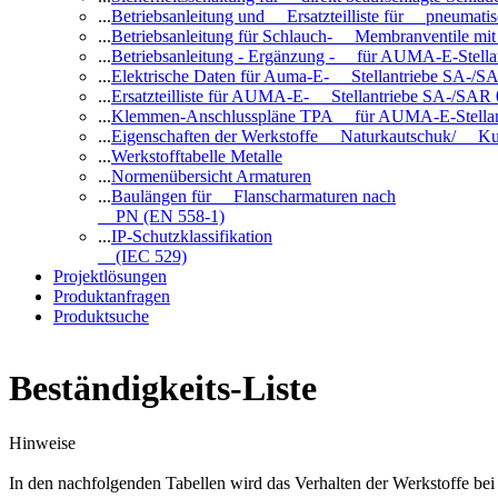
...
Betriebsanleitung und Ersatzteilliste für pneuma
...
Betriebsanleitung für Schlauch- Membranventile 
...
Betriebsanleitung - Ergänzung - für AUMA-E-Stell
...
Elektrische Daten für Auma-E- Stellantriebe SA-/SA
...
Ersatzteilliste für AUMA-E- Stellantriebe SA-/SAR
...
Klemmen-Anschlusspläne TPA für AUMA-E-Stellan
...
Eigenschaften der Werkstoffe Naturkautschuk/ Ku
...
Werkstofftabelle Metalle
...
Normenübersicht Armaturen
...
Baulängen für Flanscharmaturen nach
PN (EN 558-1)
...
IP-Schutzklassifikation
(IEC 529)
Projektlösungen
Produktanfragen
Produktsuche
Beständigkeits-Liste
Hinweise
In den nachfolgenden Tabellen wird das Verhalten der Werkstoffe b