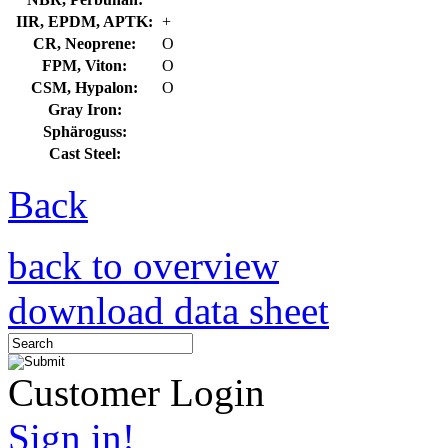
IIR, EPDM, APTK:
+
CR, Neoprene:
O
FPM, Viton:
O
CSM, Hypalon:
O
Gray Iron:
Sphäroguss:
Cast Steel:
Back
back to overview
download data sheet
Customer Login
Sign in!