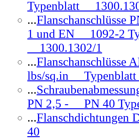
Typenblatt 1300.13
...
Flanschanschlüsse
1 und EN 1092-2 Typ
1300.1302/1
...
Flanschanschlüsse 
lbs/sq.in Typenblatt
...
Schraubenabmessun
PN 2,5 - PN 40 Type
...
Flanschdichtungen
40