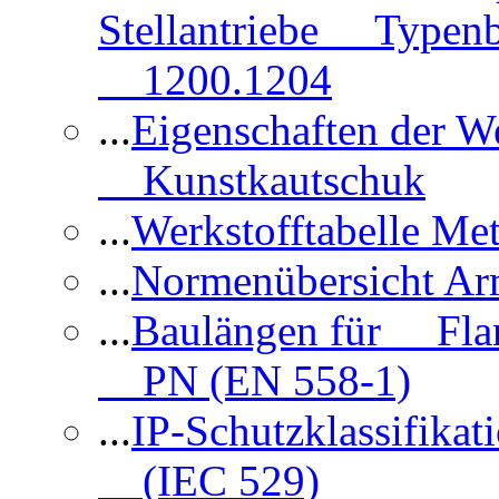
Stellantriebe Typenb
1200.1204
...
Eigenschaften der 
Kunstkautschuk
...
Werkstofftabelle Met
...
Normenübersicht Ar
...
Baulängen für Flan
PN (EN 558-1)
...
IP-Schutzklassifikat
(IEC 529)