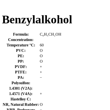
Benzylalkohol
Formula:
C₆H₅CH₂OH
Concentration:
Temperature °C:
60
PVC:
O
PE:
O
PP:
O
PVDF:
+
PTFE:
+
PA:
−
Polysulfon:
1.4301 (V2A):
1.4571 (V4A):
+
Hastelloy C:
NR, Natural Rubber:
O
NBR, Perbunan:
−