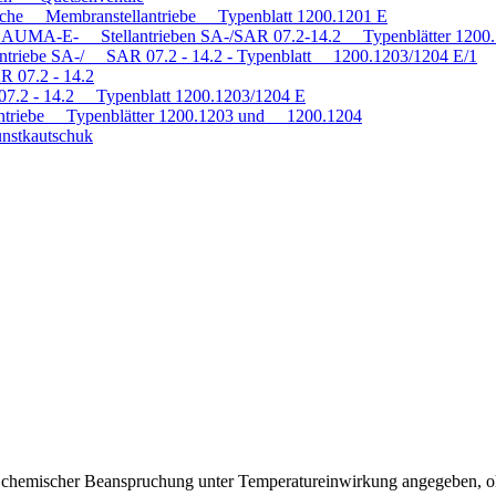
tische Membranstellantriebe Typenblatt 1200.1201 E
mit AUMA-E- Stellantrieben SA-/SAR 07.2-14.2 Typenblätter 120
antriebe SA-/ SAR 07.2 - 14.2 - Typenblatt 1200.1203/1204 E/1
R 07.2 - 14.2
 07.2 - 14.2 Typenblatt 1200.1203/1204 E
triebe Typenblätter 1200.1203 und 1200.1204
nstkautschuk
ei chemischer Beanspruchung unter Temperatureinwirkung angegeben, o