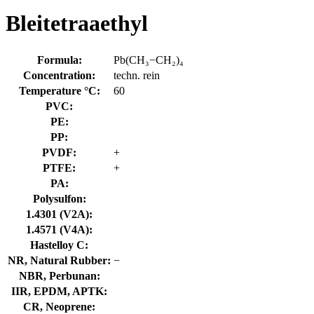
Bleitetraaethyl
Formula:
Pb(CH₃−CH₂)₄
Concentration:
techn. rein
Temperature °C:
60
PVC:
PE:
PP:
PVDF:
+
PTFE:
+
PA:
Polysulfon:
1.4301 (V2A):
1.4571 (V4A):
Hastelloy C:
NR, Natural Rubber:
−
NBR, Perbunan:
IIR, EPDM, APTK:
CR, Neoprene: