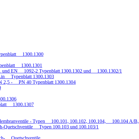
penblatt 1300.1300
penblatt 1300.1301
1 und EN 1092-2 Typenblatt 1300.1302 und 1300.1302/1
q.in Typenblatt 1300.1303
 2,5 - PN 40 Typenblatt 1300.1304
0
300.1306
blatt 1300.1307
embranventile - Typen 100.101, 100.102, 100.104, 100.104 A/B, 
h-Quetschventile Typen 100.103 und 100.103/1
auch- Quetschventile