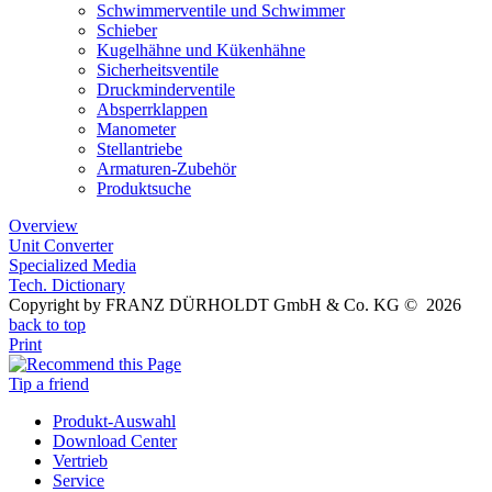
Schwimmerventile und Schwimmer
Schieber
Kugelhähne und Kükenhähne
Sicherheitsventile
Druckminderventile
Absperrklappen
Manometer
Stellantriebe
Armaturen-Zubehör
Produktsuche
Overview
Unit Converter
Specialized Media
Tech. Dictionary
Copyright by FRANZ DÜRHOLDT GmbH & Co. KG © 2026
back to top
Print
Tip a friend
Produkt-Auswahl
Download Center
Vertrieb
Service