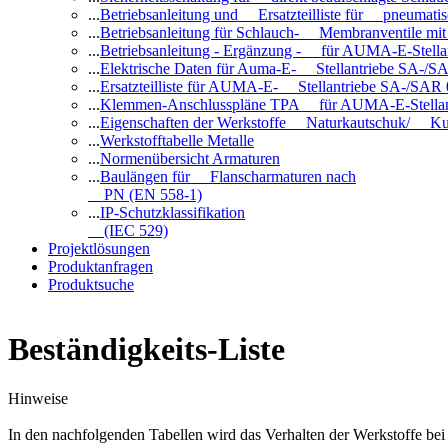
...
Betriebsanleitung und Ersatzteilliste für pneuma
...
Betriebsanleitung für Schlauch- Membranventile 
...
Betriebsanleitung - Ergänzung - für AUMA-E-Stell
...
Elektrische Daten für Auma-E- Stellantriebe SA-/SA
...
Ersatzteilliste für AUMA-E- Stellantriebe SA-/SAR
...
Klemmen-Anschlusspläne TPA für AUMA-E-Stellan
...
Eigenschaften der Werkstoffe Naturkautschuk/ Ku
...
Werkstofftabelle Metalle
...
Normenübersicht Armaturen
...
Baulängen für Flanscharmaturen nach
PN (EN 558-1)
...
IP-Schutzklassifikation
(IEC 529)
Projektlösungen
Produktanfragen
Produktsuche
Beständigkeits-Liste
Hinweise
In den nachfolgenden Tabellen wird das Verhalten der Werkstoffe b