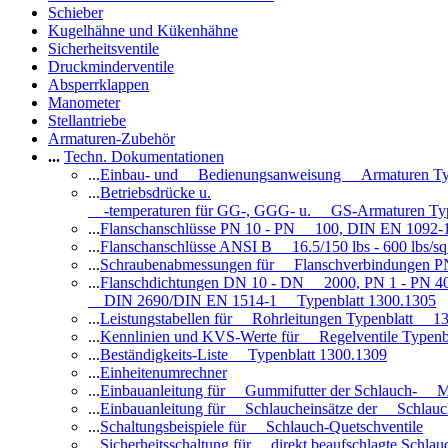
Schieber
Kugelhähne und Kükenhähne
Sicherheitsventile
Druckminderventile
Absperrklappen
Manometer
Stellantriebe
Armaturen-Zubehör
...
Techn. Dokumentationen
...
Einbau- und Bedienungsanweisung Armaturen Ty
...
Betriebsdrücke u.
-temperaturen für GG-, GGG- u. GS-Armaturen Ty
...
Flanschanschlüsse PN 10 - PN 100, DIN EN 1092-
...
Flanschanschlüsse ANSI B 16.5/150 lbs - 600 lbs/s
...
Schraubenabmessungen für Flanschverbindungen PN
...
Flanschdichtungen DN 10 - DN 2000, PN 1 - PN 4
DIN 2690/DIN EN 1514-1 Typenblatt 1300.1305
...
Leistungstabellen für Rohrleitungen Typenblatt 1
...
Kennlinien und KVS-Werte für Regelventile Typen
...
Beständigkeits-Liste Typenblatt 1300.1309
...
Einheitenumrechner
...
Einbauanleitung für Gummifutter der Schlauch- M
...
Einbauanleitung für Schlaucheinsätze der Schlauc
...
Schaltungsbeispiele für Schlauch-Quetschventile
...
Sicherheitsschaltung für direkt beaufschlagte Schl