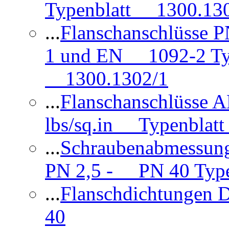
Typenblatt 1300.13
...
Flanschanschlüsse
1 und EN 1092-2 Typ
1300.1302/1
...
Flanschanschlüsse 
lbs/sq.in Typenblatt
...
Schraubenabmessun
PN 2,5 - PN 40 Type
...
Flanschdichtungen
40