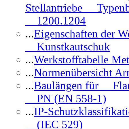
Stellantriebe Typenb
1200.1204
...
Eigenschaften der 
Kunstkautschuk
...
Werkstofftabelle Met
...
Normenübersicht Ar
...
Baulängen für Flan
PN (EN 558-1)
...
IP-Schutzklassifikat
(IEC 529)