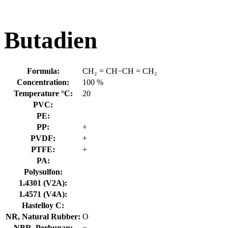
Butadien
Formula:
CH₂ = CH−CH = CH₂
Concentration:
100 %
Temperature °C:
20
PVC:
PE:
PP:
+
PVDF:
+
PTFE:
+
PA:
Polysulfon:
1.4301 (V2A):
1.4571 (V4A):
Hastelloy C:
NR, Natural Rubber:
O
NBR, Perbunan:
−