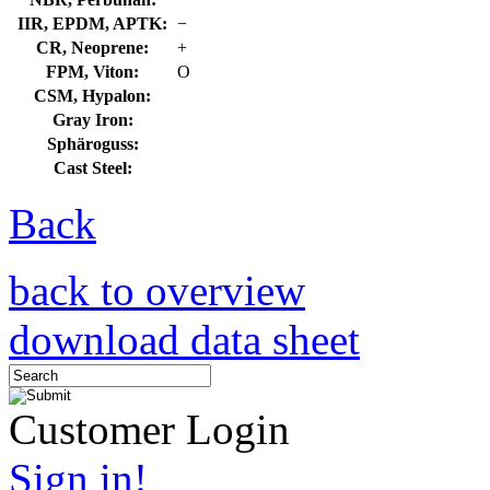
IIR, EPDM, APTK:
−
CR, Neoprene:
+
FPM, Viton:
O
CSM, Hypalon:
Gray Iron:
Sphäroguss:
Cast Steel:
Back
back to overview
download data sheet
Customer Login
Sign in!