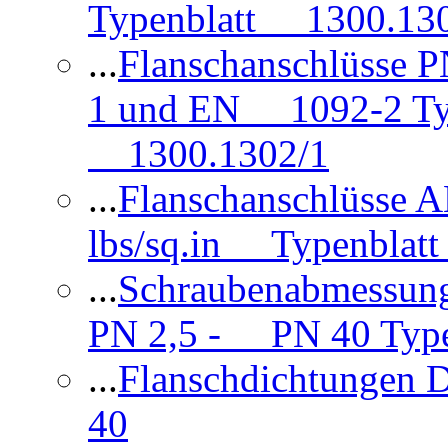
Typenblatt 1300.13
...
Flanschanschlüsse
1 und EN 1092-2 Typ
1300.1302/1
...
Flanschanschlüsse 
lbs/sq.in Typenblatt
...
Schraubenabmessun
PN 2,5 - PN 40 Type
...
Flanschdichtungen
40