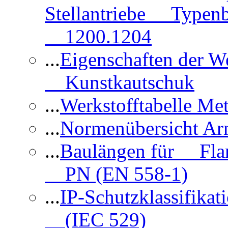
Stellantriebe Typenb
1200.1204
...
Eigenschaften der 
Kunstkautschuk
...
Werkstofftabelle Met
...
Normenübersicht Ar
...
Baulängen für Flan
PN (EN 558-1)
...
IP-Schutzklassifikat
(IEC 529)