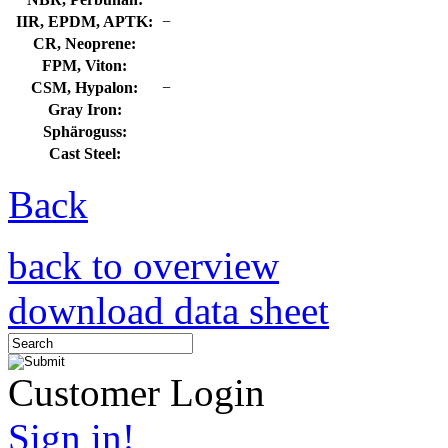
IIR, EPDM, APTK:
−
CR, Neoprene:
FPM, Viton:
CSM, Hypalon:
−
Gray Iron:
Sphäroguss:
Cast Steel:
Back
back to overview
download data sheet
Customer Login
Sign in!