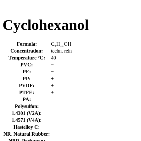
Cyclohexanol
Formula:
C₆H₁₁OH
Concentration:
techn. rein
Temperature °C:
40
PVC:
−
PE:
−
PP:
+
PVDF:
+
PTFE:
+
PA:
Polysulfon:
1.4301 (V2A):
1.4571 (V4A):
Hastelloy C:
NR, Natural Rubber:
−
NBR, Perbunan: