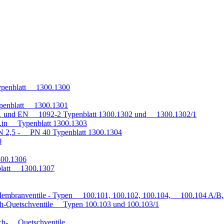
penblatt 1300.1300
penblatt 1300.1301
1 und EN 1092-2 Typenblatt 1300.1302 und 1300.1302/1
q.in Typenblatt 1300.1303
 2,5 - PN 40 Typenblatt 1300.1304
0
300.1306
blatt 1300.1307
embranventile - Typen 100.101, 100.102, 100.104, 100.104 A/B, 
h-Quetschventile Typen 100.103 und 100.103/1
auch- Quetschventile