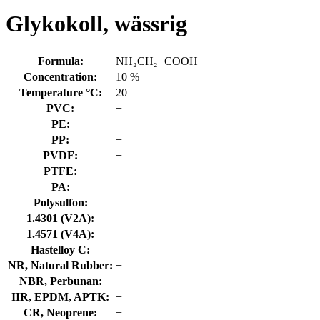
Glykokoll, wässrig
Formula:
NH₂CH₂−COOH
Concentration:
10 %
Temperature °C:
20
PVC:
+
PE:
+
PP:
+
PVDF:
+
PTFE:
+
PA:
Polysulfon:
1.4301 (V2A):
1.4571 (V4A):
+
Hastelloy C:
NR, Natural Rubber:
−
NBR, Perbunan:
+
IIR, EPDM, APTK:
+
CR, Neoprene:
+