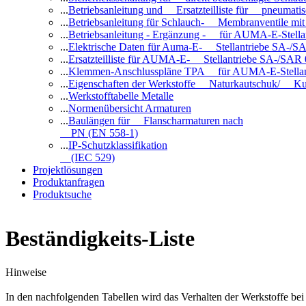
...
Betriebsanleitung und Ersatzteilliste für pneuma
...
Betriebsanleitung für Schlauch- Membranventile 
...
Betriebsanleitung - Ergänzung - für AUMA-E-Stell
...
Elektrische Daten für Auma-E- Stellantriebe SA-/SA
...
Ersatzteilliste für AUMA-E- Stellantriebe SA-/SAR
...
Klemmen-Anschlusspläne TPA für AUMA-E-Stellan
...
Eigenschaften der Werkstoffe Naturkautschuk/ Ku
...
Werkstofftabelle Metalle
...
Normenübersicht Armaturen
...
Baulängen für Flanscharmaturen nach
PN (EN 558-1)
...
IP-Schutzklassifikation
(IEC 529)
Projektlösungen
Produktanfragen
Produktsuche
Beständigkeits-Liste
Hinweise
In den nachfolgenden Tabellen wird das Verhalten der Werkstoffe b