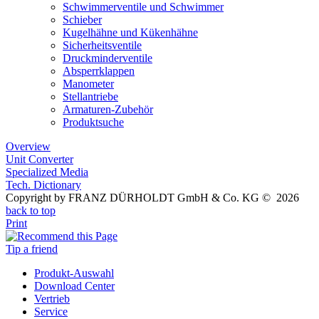
Schwimmerventile und Schwimmer
Schieber
Kugelhähne und Kükenhähne
Sicherheitsventile
Druckminderventile
Absperrklappen
Manometer
Stellantriebe
Armaturen-Zubehör
Produktsuche
Overview
Unit Converter
Specialized Media
Tech. Dictionary
Copyright by FRANZ DÜRHOLDT GmbH & Co. KG © 2026
back to top
Print
Tip a friend
Produkt-Auswahl
Download Center
Vertrieb
Service