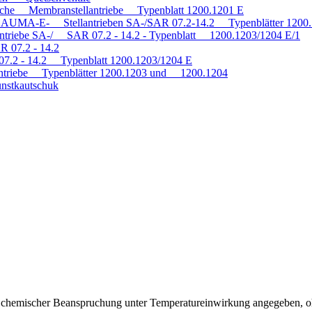
tische Membranstellantriebe Typenblatt 1200.1201 E
mit AUMA-E- Stellantrieben SA-/SAR 07.2-14.2 Typenblätter 120
antriebe SA-/ SAR 07.2 - 14.2 - Typenblatt 1200.1203/1204 E/1
R 07.2 - 14.2
 07.2 - 14.2 Typenblatt 1200.1203/1204 E
triebe Typenblätter 1200.1203 und 1200.1204
nstkautschuk
ei chemischer Beanspruchung unter Temperatureinwirkung angegeben, o