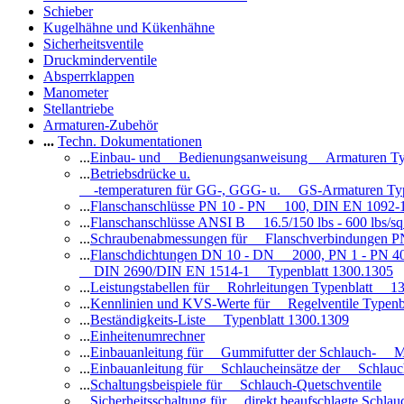
Schieber
Kugelhähne und Kükenhähne
Sicherheitsventile
Druckminderventile
Absperrklappen
Manometer
Stellantriebe
Armaturen-Zubehör
...
Techn. Dokumentationen
...
Einbau- und Bedienungsanweisung Armaturen Ty
...
Betriebsdrücke u.
-temperaturen für GG-, GGG- u. GS-Armaturen Ty
...
Flanschanschlüsse PN 10 - PN 100, DIN EN 1092-
...
Flanschanschlüsse ANSI B 16.5/150 lbs - 600 lbs/s
...
Schraubenabmessungen für Flanschverbindungen PN
...
Flanschdichtungen DN 10 - DN 2000, PN 1 - PN 4
DIN 2690/DIN EN 1514-1 Typenblatt 1300.1305
...
Leistungstabellen für Rohrleitungen Typenblatt 1
...
Kennlinien und KVS-Werte für Regelventile Typen
...
Beständigkeits-Liste Typenblatt 1300.1309
...
Einheitenumrechner
...
Einbauanleitung für Gummifutter der Schlauch- M
...
Einbauanleitung für Schlaucheinsätze der Schlauc
...
Schaltungsbeispiele für Schlauch-Quetschventile
...
Sicherheitsschaltung für direkt beaufschlagte Schl