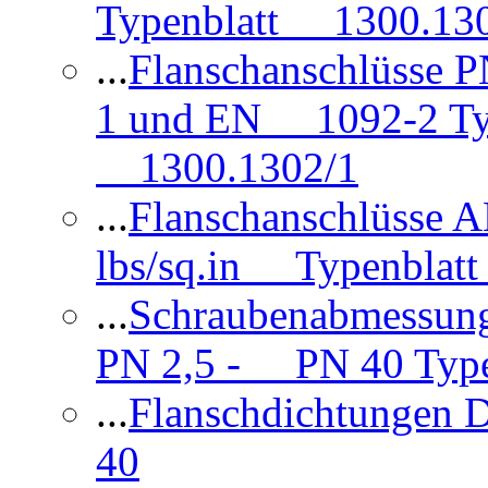
Typenblatt 1300.13
...
Flanschanschlüsse
1 und EN 1092-2 Typ
1300.1302/1
...
Flanschanschlüsse 
lbs/sq.in Typenblatt
...
Schraubenabmessun
PN 2,5 - PN 40 Type
...
Flanschdichtungen
40