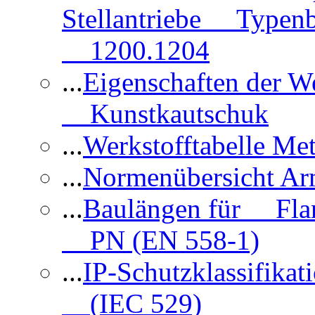
Stellantriebe Typenb
1200.1204
...
Eigenschaften der 
Kunstkautschuk
...
Werkstofftabelle Met
...
Normenübersicht Ar
...
Baulängen für Flan
PN (EN 558-1)
...
IP-Schutzklassifikat
(IEC 529)