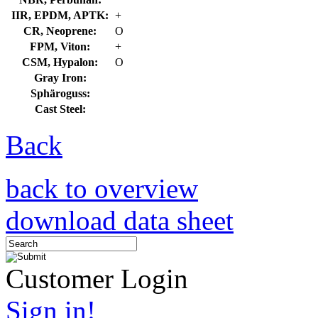
IIR, EPDM, APTK:
+
CR, Neoprene:
O
FPM, Viton:
+
CSM, Hypalon:
O
Gray Iron:
Sphäroguss:
Cast Steel:
Back
back to overview
download data sheet
Customer Login
Sign in!