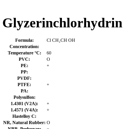
Glyzerinchlorhydrin
Formula:
Cl CH₂CH OH
Concentration:
Temperature °C:
60
PVC:
O
PE:
+
PP:
PVDF:
PTFE:
+
PA:
Polysulfon:
1.4301 (V2A):
+
1.4571 (V4A):
+
Hastelloy C:
NR, Natural Rubber:
O
NBR, Perbunan:
−