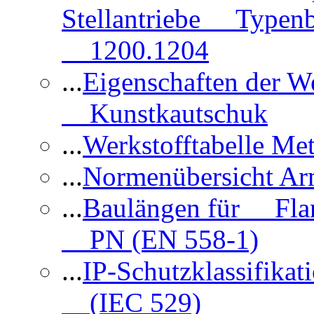
Stellantriebe Typenb
1200.1204
...
Eigenschaften der 
Kunstkautschuk
...
Werkstofftabelle Met
...
Normenübersicht Ar
...
Baulängen für Flan
PN (EN 558-1)
...
IP-Schutzklassifikat
(IEC 529)