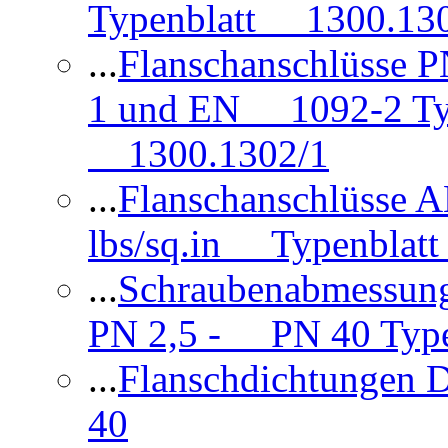
Typenblatt 1300.13
...
Flanschanschlüsse
1 und EN 1092-2 Typ
1300.1302/1
...
Flanschanschlüsse 
lbs/sq.in Typenblatt
...
Schraubenabmessun
PN 2,5 - PN 40 Type
...
Flanschdichtungen
40