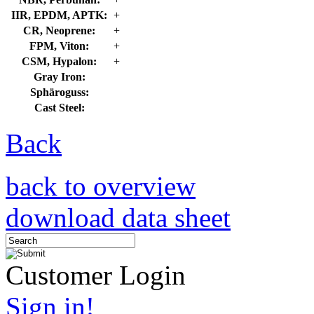
IIR, EPDM, APTK:
+
CR, Neoprene:
+
FPM, Viton:
+
CSM, Hypalon:
+
Gray Iron:
Sphäroguss:
Cast Steel:
Back
back to overview
download data sheet
Customer Login
Sign in!