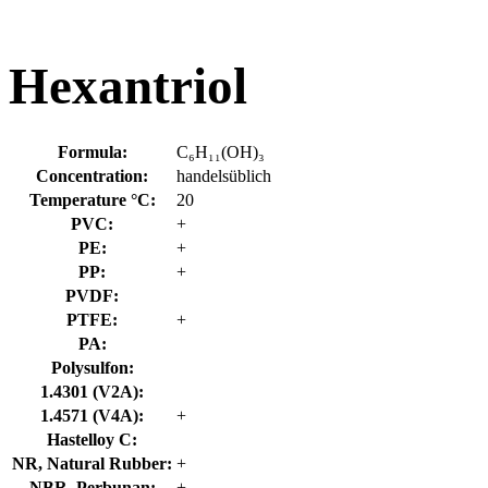
Hexantriol
Formula:
C₆H₁₁(OH)₃
Concentration:
handelsüblich
Temperature °C:
20
PVC:
+
PE:
+
PP:
+
PVDF:
PTFE:
+
PA:
Polysulfon:
1.4301 (V2A):
1.4571 (V4A):
+
Hastelloy C:
NR, Natural Rubber:
+
NBR, Perbunan:
+