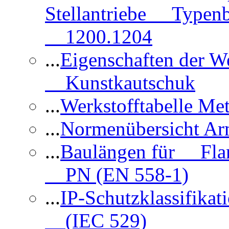
Stellantriebe Typenb
1200.1204
...
Eigenschaften der 
Kunstkautschuk
...
Werkstofftabelle Met
...
Normenübersicht Ar
...
Baulängen für Flan
PN (EN 558-1)
...
IP-Schutzklassifikat
(IEC 529)