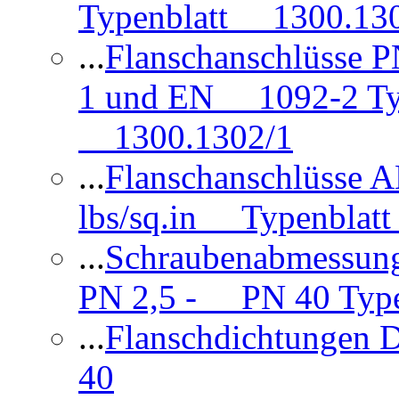
Typenblatt 1300.13
...
Flanschanschlüsse
1 und EN 1092-2 Typ
1300.1302/1
...
Flanschanschlüsse 
lbs/sq.in Typenblatt
...
Schraubenabmessun
PN 2,5 - PN 40 Type
...
Flanschdichtungen
40