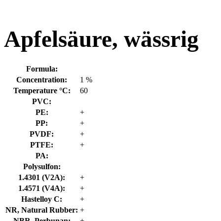
Apfelsäure, wässrig
Formula:
Concentration:
1 %
Temperature °C:
60
PVC:
PE:
+
PP:
+
PVDF:
+
PTFE:
+
PA:
Polysulfon:
1.4301 (V2A):
+
1.4571 (V4A):
+
Hastelloy C:
+
NR, Natural Rubber:
+
NBR, Perbunan:
+