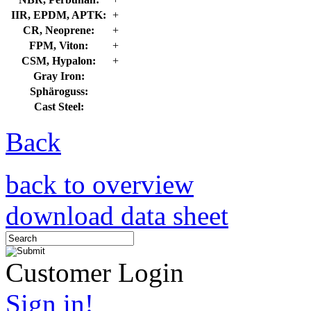
IIR, EPDM, APTK:
+
CR, Neoprene:
+
FPM, Viton:
+
CSM, Hypalon:
+
Gray Iron:
Sphäroguss:
Cast Steel:
Back
back to overview
download data sheet
Customer Login
Sign in!