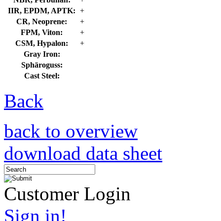
IIR, EPDM, APTK:
+
CR, Neoprene:
+
FPM, Viton:
+
CSM, Hypalon:
+
Gray Iron:
Sphäroguss:
Cast Steel:
Back
back to overview
download data sheet
Customer Login
Sign in!