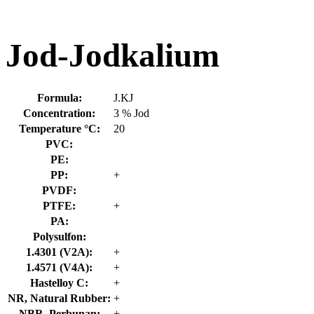
Jod-Jodkalium
Formula:
J.KJ
Concentration:
3 % Jod
Temperature °C:
20
PVC:
PE:
PP:
+
PVDF:
PTFE:
+
PA:
Polysulfon:
1.4301 (V2A):
+
1.4571 (V4A):
+
Hastelloy C:
+
NR, Natural Rubber:
+
NBR, Perbunan:
+