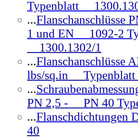
Typenblatt 1300.13
...
Flanschanschlüsse
1 und EN 1092-2 Typ
1300.1302/1
...
Flanschanschlüsse 
lbs/sq.in Typenblatt
...
Schraubenabmessun
PN 2,5 - PN 40 Type
...
Flanschdichtungen
40