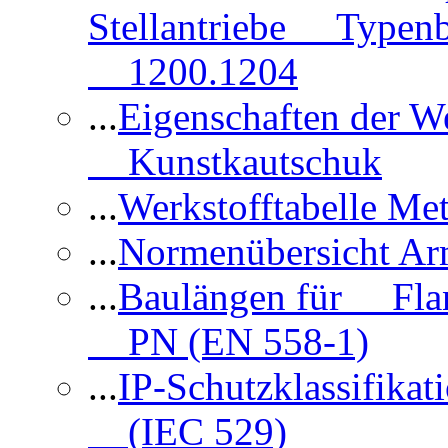
Stellantriebe Typenb
1200.1204
...
Eigenschaften der 
Kunstkautschuk
...
Werkstofftabelle Met
...
Normenübersicht Ar
...
Baulängen für Flan
PN (EN 558-1)
...
IP-Schutzklassifikat
(IEC 529)