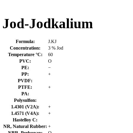
Jod-Jodkalium
Formula:
J.KJ
Concentration:
3 % Jod
Temperature °C:
60
PVC:
O
PE:
−
PP:
+
PVDF:
PTFE:
+
PA:
Polysulfon:
1.4301 (V2A):
+
1.4571 (V4A):
+
Hastelloy C:
NR, Natural Rubber:
+
NBR, Perbunan:
O