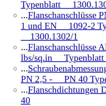
Typenblatt 1300.13
...
Flanschanschlüsse
1 und EN 1092-2 Typ
1300.1302/1
...
Flanschanschlüsse 
lbs/sq.in Typenblatt
...
Schraubenabmessun
PN 2,5 - PN 40 Type
...
Flanschdichtungen
40