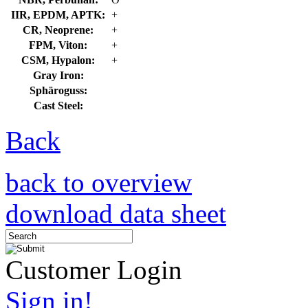
IIR, EPDM, APTK:
+
CR, Neoprene:
+
FPM, Viton:
+
CSM, Hypalon:
+
Gray Iron:
Sphäroguss:
Cast Steel:
Back
back to overview
download data sheet
Customer Login
Sign in!