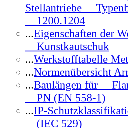
Stellantriebe Typenb
1200.1204
...
Eigenschaften der 
Kunstkautschuk
...
Werkstofftabelle Met
...
Normenübersicht Ar
...
Baulängen für Flan
PN (EN 558-1)
...
IP-Schutzklassifikat
(IEC 529)