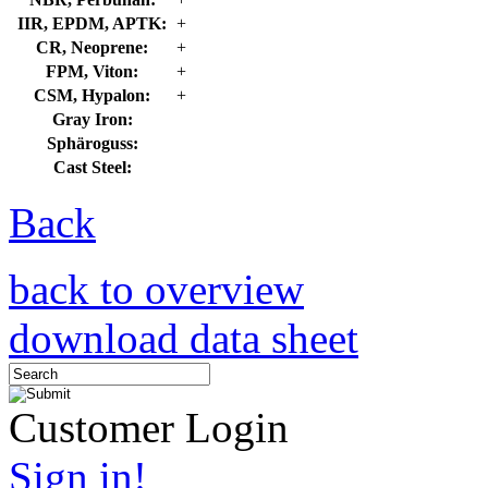
IIR, EPDM, APTK:
+
CR, Neoprene:
+
FPM, Viton:
+
CSM, Hypalon:
+
Gray Iron:
Sphäroguss:
Cast Steel:
Back
back to overview
download data sheet
Customer Login
Sign in!