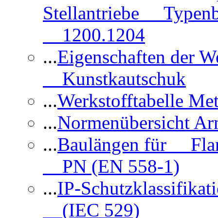
Stellantriebe Typenb
1200.1204
...
Eigenschaften der 
Kunstkautschuk
...
Werkstofftabelle Met
...
Normenübersicht Ar
...
Baulängen für Flan
PN (EN 558-1)
...
IP-Schutzklassifikat
(IEC 529)