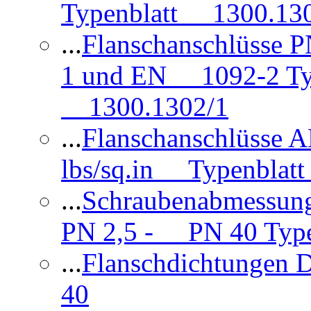
Typenblatt 1300.13
...
Flanschanschlüsse
1 und EN 1092-2 Typ
1300.1302/1
...
Flanschanschlüsse 
lbs/sq.in Typenblatt
...
Schraubenabmessun
PN 2,5 - PN 40 Type
...
Flanschdichtungen
40