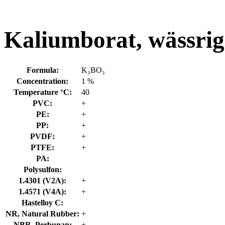
Kaliumborat, wässrig
Formula:
K₃BO₃
Concentration:
1 %
Temperature °C:
40
PVC:
+
PE:
+
PP:
+
PVDF:
+
PTFE:
+
PA:
Polysulfon:
1.4301 (V2A):
+
1.4571 (V4A):
+
Hastelloy C:
NR, Natural Rubber:
+
NBR, Perbunan:
+