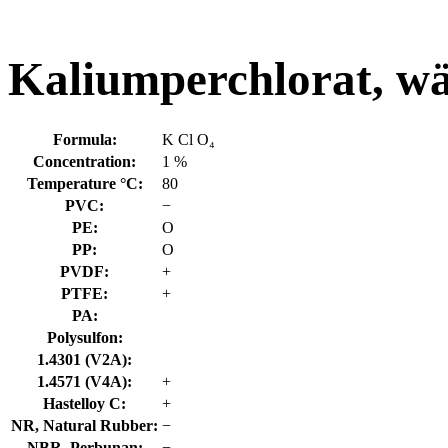
Kaliumperchlorat, wä
Formula:
K Cl O₄
Concentration:
1 %
Temperature °C:
80
PVC:
−
PE:
O
PP:
O
PVDF:
+
PTFE:
+
PA:
Polysulfon:
1.4301 (V2A):
1.4571 (V4A):
+
Hastelloy C:
+
NR, Natural Rubber:
−
NBR, Perbunan:
−