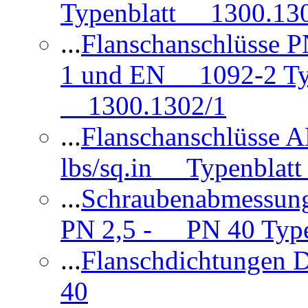
Typenblatt 1300.13
...
Flanschanschlüsse
1 und EN 1092-2 Typ
1300.1302/1
...
Flanschanschlüsse 
lbs/sq.in Typenblatt
...
Schraubenabmessun
PN 2,5 - PN 40 Type
...
Flanschdichtungen
40