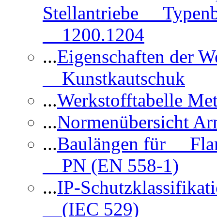
Stellantriebe Typenb
1200.1204
...
Eigenschaften der 
Kunstkautschuk
...
Werkstofftabelle Met
...
Normenübersicht Ar
...
Baulängen für Flan
PN (EN 558-1)
...
IP-Schutzklassifikat
(IEC 529)