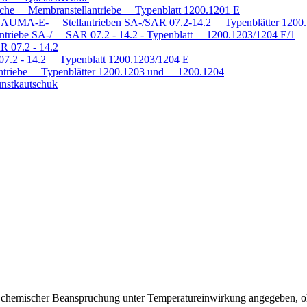
tische Membranstellantriebe Typenblatt 1200.1201 E
mit AUMA-E- Stellantrieben SA-/SAR 07.2-14.2 Typenblätter 120
antriebe SA-/ SAR 07.2 - 14.2 - Typenblatt 1200.1203/1204 E/1
R 07.2 - 14.2
 07.2 - 14.2 Typenblatt 1200.1203/1204 E
triebe Typenblätter 1200.1203 und 1200.1204
nstkautschuk
ei chemischer Beanspruchung unter Temperatureinwirkung angegeben, o