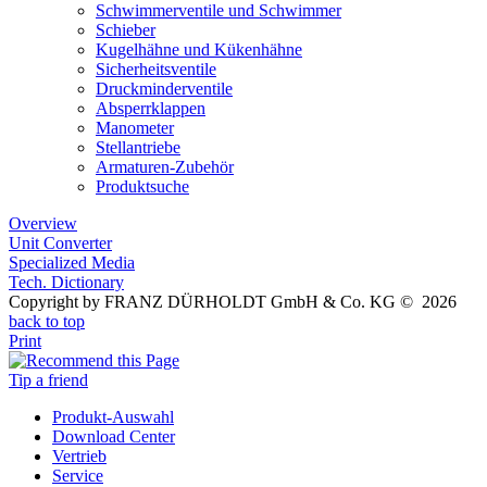
Schwimmerventile und Schwimmer
Schieber
Kugelhähne und Kükenhähne
Sicherheitsventile
Druckminderventile
Absperrklappen
Manometer
Stellantriebe
Armaturen-Zubehör
Produktsuche
Overview
Unit Converter
Specialized Media
Tech. Dictionary
Copyright by FRANZ DÜRHOLDT GmbH & Co. KG © 2026
back to top
Print
Tip a friend
Produkt-Auswahl
Download Center
Vertrieb
Service