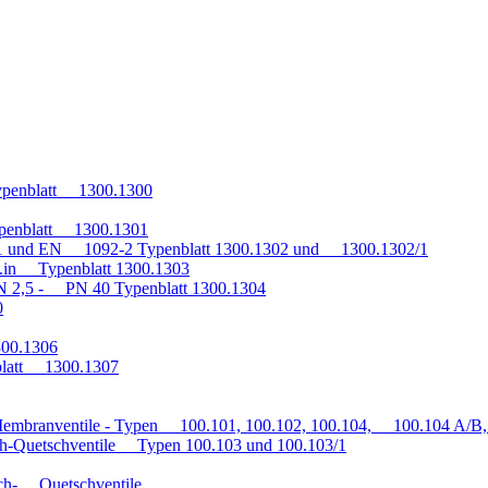
penblatt 1300.1300
penblatt 1300.1301
1 und EN 1092-2 Typenblatt 1300.1302 und 1300.1302/1
q.in Typenblatt 1300.1303
 2,5 - PN 40 Typenblatt 1300.1304
0
300.1306
blatt 1300.1307
embranventile - Typen 100.101, 100.102, 100.104, 100.104 A/B, 
h-Quetschventile Typen 100.103 und 100.103/1
auch- Quetschventile