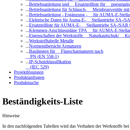
...
Betriebsanleitung und Ersatzteilliste für pneuma
...
Betriebsanleitung für Schlauch- Membranventile 
...
Betriebsanleitung - Ergänzung - für AUMA-E-Stell
...
Elektrische Daten für Auma-E- Stellantriebe SA-/SA
...
Ersatzteilliste für AUMA-E- Stellantriebe SA-/SAR
...
Klemmen-Anschlusspläne TPA für AUMA-E-Stellan
...
Eigenschaften der Werkstoffe Naturkautschuk/ Ku
...
Werkstofftabelle Metalle
...
Normenübersicht Armaturen
...
Baulängen für Flanscharmaturen nach
PN (EN 558-1)
...
IP-Schutzklassifikation
(IEC 529)
Projektlösungen
Produktanfragen
Produktsuche
Beständigkeits-Liste
Hinweise
In den nachfolgenden Tabellen wird das Verhalten der Werkstoffe b