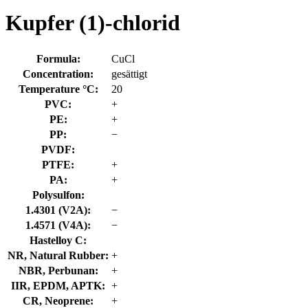
Kupfer (1)-chlorid
Formula:
CuCl
Concentration:
gesättigt
Temperature °C:
20
PVC:
+
PE:
+
PP:
−
PVDF:
PTFE:
+
PA:
+
Polysulfon:
1.4301 (V2A):
−
1.4571 (V4A):
−
Hastelloy C:
NR, Natural Rubber:
+
NBR, Perbunan:
+
IIR, EPDM, APTK:
+
CR, Neoprene:
+