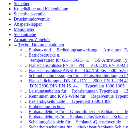
Schieber
Kugelhähne und Kükenhähne
Sicherheitsventile
Druckminderventile
Absperrklappen
Manometer
Stellantriebe
Armaturen-Zubehör
...
Techn. Dokumentationen
...
Einbau- und Bedienungsanweisung Armaturen Ty
...
Betriebsdrücke u.
-temperaturen für GG-, GGG- u. GS-Armaturen Ty
...
Flanschanschlüsse PN 10 - PN 100, DIN EN 1092-
...
Flanschanschlüsse ANSI B 16.5/150 lbs - 600 lbs/s
...
Schraubenabmessungen für Flanschverbindungen PN
...
Flanschdichtungen DN 10 - DN 2000, PN 1 - PN 4
DIN 2690/DIN EN 1514-1 Typenblatt 1300.1305
...
Leistungstabellen für Rohrleitungen Typenblatt 1
...
Kennlinien und KVS-Werte für Regelventile Typen
...
Beständigkeits-Liste Typenblatt 1300.1309
...
Einheitenumrechner
...
Einbauanleitung für Gummifutter der Schlauch- M
...
Einbauanleitung für Schlaucheinsätze der Schlauc
...
Schaltungsbeispiele für Schlauch-Quetschventile
...
Sicherheitsschaltung für direkt beaufschlagte Schl