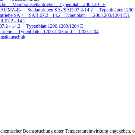
tische Membranstellantriebe Typenblatt 1200.1201 E
mit AUMA-E- Stellantrieben SA-/SAR 07.2-14.2 Typenblätter 120
antriebe SA-/ SAR 07.2 - 14.2 - Typenblatt 1200.1203/1204 E/1
R 07.2 - 14.2
 07.2 - 14.2 Typenblatt 1200.1203/1204 E
triebe Typenblätter 1200.1203 und 1200.1204
nstkautschuk
ei chemischer Beanspruchung unter Temperatureinwirkung angegeben, o