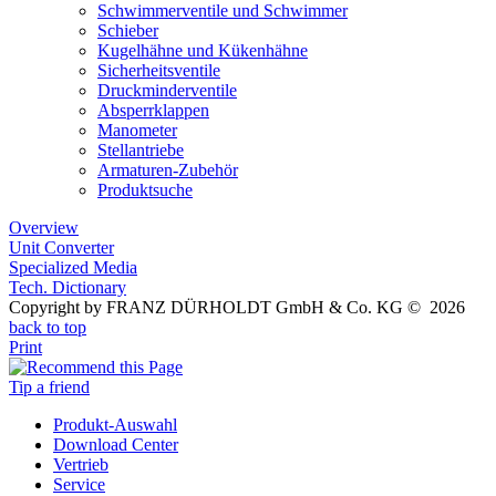
Schwimmerventile und Schwimmer
Schieber
Kugelhähne und Kükenhähne
Sicherheitsventile
Druckminderventile
Absperrklappen
Manometer
Stellantriebe
Armaturen-Zubehör
Produktsuche
Overview
Unit Converter
Specialized Media
Tech. Dictionary
Copyright by FRANZ DÜRHOLDT GmbH & Co. KG © 2026
back to top
Print
Tip a friend
Produkt-Auswahl
Download Center
Vertrieb
Service