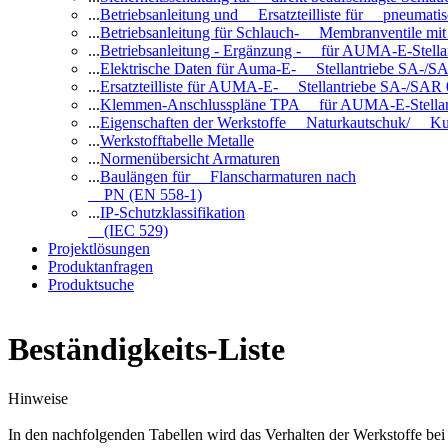
...
Betriebsanleitung und Ersatzteilliste für pneuma
...
Betriebsanleitung für Schlauch- Membranventile 
...
Betriebsanleitung - Ergänzung - für AUMA-E-Stell
...
Elektrische Daten für Auma-E- Stellantriebe SA-/SA
...
Ersatzteilliste für AUMA-E- Stellantriebe SA-/SAR
...
Klemmen-Anschlusspläne TPA für AUMA-E-Stellan
...
Eigenschaften der Werkstoffe Naturkautschuk/ Ku
...
Werkstofftabelle Metalle
...
Normenübersicht Armaturen
...
Baulängen für Flanscharmaturen nach
PN (EN 558-1)
...
IP-Schutzklassifikation
(IEC 529)
Projektlösungen
Produktanfragen
Produktsuche
Beständigkeits-Liste
Hinweise
In den nachfolgenden Tabellen wird das Verhalten der Werkstoffe b