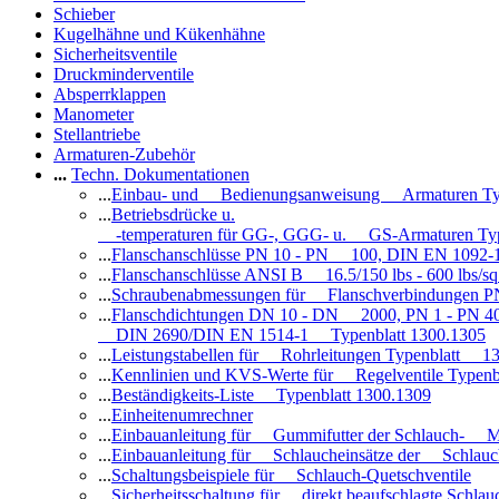
Schieber
Kugelhähne und Kükenhähne
Sicherheitsventile
Druckminderventile
Absperrklappen
Manometer
Stellantriebe
Armaturen-Zubehör
...
Techn. Dokumentationen
...
Einbau- und Bedienungsanweisung Armaturen Ty
...
Betriebsdrücke u.
-temperaturen für GG-, GGG- u. GS-Armaturen Ty
...
Flanschanschlüsse PN 10 - PN 100, DIN EN 1092-
...
Flanschanschlüsse ANSI B 16.5/150 lbs - 600 lbs/s
...
Schraubenabmessungen für Flanschverbindungen PN
...
Flanschdichtungen DN 10 - DN 2000, PN 1 - PN 4
DIN 2690/DIN EN 1514-1 Typenblatt 1300.1305
...
Leistungstabellen für Rohrleitungen Typenblatt 1
...
Kennlinien und KVS-Werte für Regelventile Typen
...
Beständigkeits-Liste Typenblatt 1300.1309
...
Einheitenumrechner
...
Einbauanleitung für Gummifutter der Schlauch- M
...
Einbauanleitung für Schlaucheinsätze der Schlauc
...
Schaltungsbeispiele für Schlauch-Quetschventile
...
Sicherheitsschaltung für direkt beaufschlagte Schl