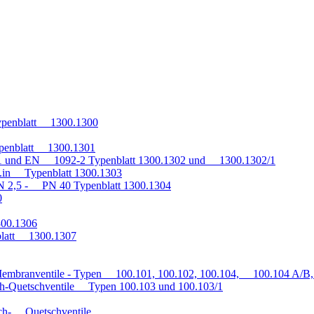
penblatt 1300.1300
penblatt 1300.1301
1 und EN 1092-2 Typenblatt 1300.1302 und 1300.1302/1
q.in Typenblatt 1300.1303
 2,5 - PN 40 Typenblatt 1300.1304
0
300.1306
blatt 1300.1307
embranventile - Typen 100.101, 100.102, 100.104, 100.104 A/B, 
h-Quetschventile Typen 100.103 und 100.103/1
auch- Quetschventile