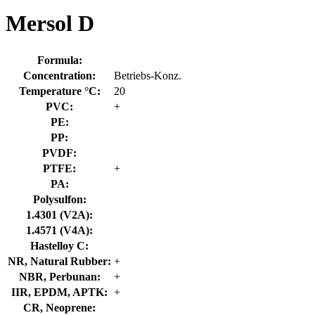
Mersol D
Formula:
Concentration:
Betriebs-Konz.
Temperature °C:
20
PVC:
+
PE:
PP:
PVDF:
PTFE:
+
PA:
Polysulfon:
1.4301 (V2A):
1.4571 (V4A):
Hastelloy C:
NR, Natural Rubber:
+
NBR, Perbunan:
+
IIR, EPDM, APTK:
+
CR, Neoprene: