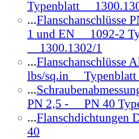
Typenblatt 1300.13
...
Flanschanschlüsse
1 und EN 1092-2 Typ
1300.1302/1
...
Flanschanschlüsse 
lbs/sq.in Typenblatt
...
Schraubenabmessun
PN 2,5 - PN 40 Type
...
Flanschdichtungen
40