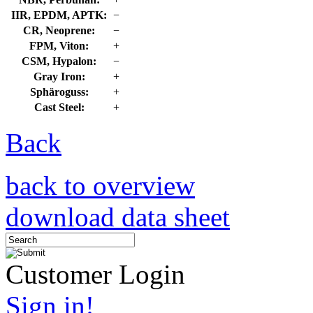
IIR, EPDM, APTK:
−
CR, Neoprene:
−
FPM, Viton:
+
CSM, Hypalon:
−
Gray Iron:
+
Sphäroguss:
+
Cast Steel:
+
Back
back to overview
download data sheet
Customer Login
Sign in!