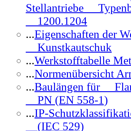
Stellantriebe Typenb
1200.1204
...
Eigenschaften der 
Kunstkautschuk
...
Werkstofftabelle Met
...
Normenübersicht Ar
...
Baulängen für Flan
PN (EN 558-1)
...
IP-Schutzklassifikat
(IEC 529)