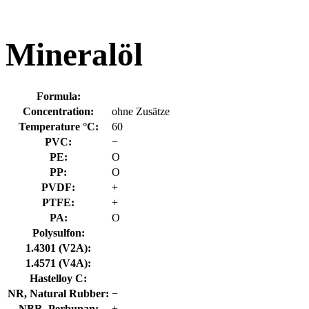
Mineralöl
Formula:
Concentration:
ohne Zusätze
Temperature °C:
60
PVC:
−
PE:
O
PP:
O
PVDF:
+
PTFE:
+
PA:
O
Polysulfon:
1.4301 (V2A):
1.4571 (V4A):
Hastelloy C:
NR, Natural Rubber:
−
NBR, Perbunan:
+