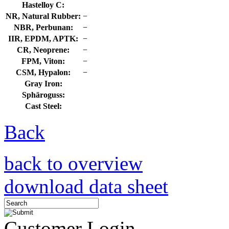
Hastelloy C:
NR, Natural Rubber:
−
NBR, Perbunan:
−
IIR, EPDM, APTK:
−
CR, Neoprene:
−
FPM, Viton:
−
CSM, Hypalon:
−
Gray Iron:
Sphäroguss:
Cast Steel:
Back
back to overview
download data sheet
Customer Login