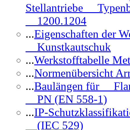
Stellantriebe Typenb
1200.1204
...
Eigenschaften der 
Kunstkautschuk
...
Werkstofftabelle Met
...
Normenübersicht Ar
...
Baulängen für Flan
PN (EN 558-1)
...
IP-Schutzklassifikat
(IEC 529)