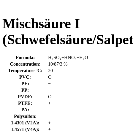
Mischsäure I
(Schwefelsäure/Salpe
Formula:
H₂SO₄+HNO₃+H₂O
Concentration:
10/87/3 %
Temperature °C:
20
PVC:
O
PE:
−
PP:
−
PVDF:
O
PTFE:
+
PA:
Polysulfon:
1.4301 (V2A):
+
1.4571 (V4A):
+