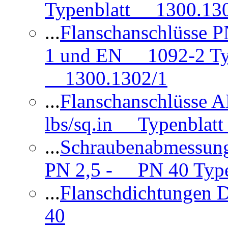
Typenblatt 1300.13
...
Flanschanschlüsse
1 und EN 1092-2 Typ
1300.1302/1
...
Flanschanschlüsse 
lbs/sq.in Typenblatt
...
Schraubenabmessun
PN 2,5 - PN 40 Type
...
Flanschdichtungen
40