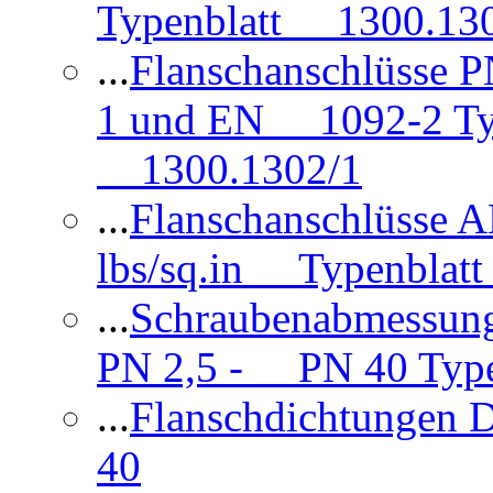
Typenblatt 1300.13
...
Flanschanschlüsse
1 und EN 1092-2 Typ
1300.1302/1
...
Flanschanschlüsse 
lbs/sq.in Typenblatt
...
Schraubenabmessun
PN 2,5 - PN 40 Type
...
Flanschdichtungen
40