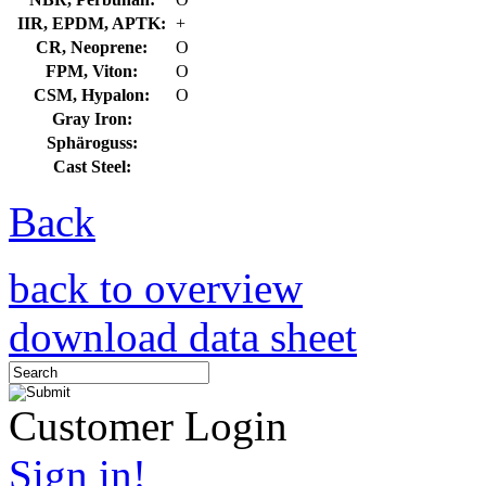
IIR, EPDM, APTK:
+
CR, Neoprene:
O
FPM, Viton:
O
CSM, Hypalon:
O
Gray Iron:
Sphäroguss:
Cast Steel:
Back
back to overview
download data sheet
Customer Login
Sign in!