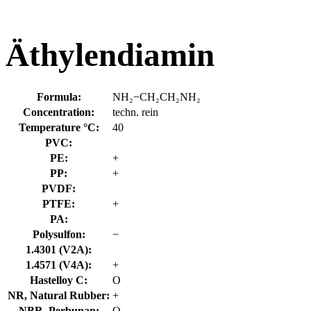
Äthylendiamin
Formula:
NH₂−CH₂CH₂NH₂
Concentration:
techn. rein
Temperature °C:
40
PVC:
PE:
+
PP:
+
PVDF:
PTFE:
+
PA:
Polysulfon:
−
1.4301 (V2A):
1.4571 (V4A):
+
Hastelloy C:
O
NR, Natural Rubber:
+
NBR, Perbunan:
O