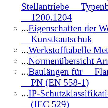
Stellantriebe Typenb
1200.1204
...
Eigenschaften der 
Kunstkautschuk
...
Werkstofftabelle Met
...
Normenübersicht Ar
...
Baulängen für Flan
PN (EN 558-1)
...
IP-Schutzklassifikat
(IEC 529)