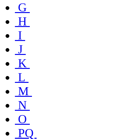
G
H
I
J
K
L
M
N
O
PQ