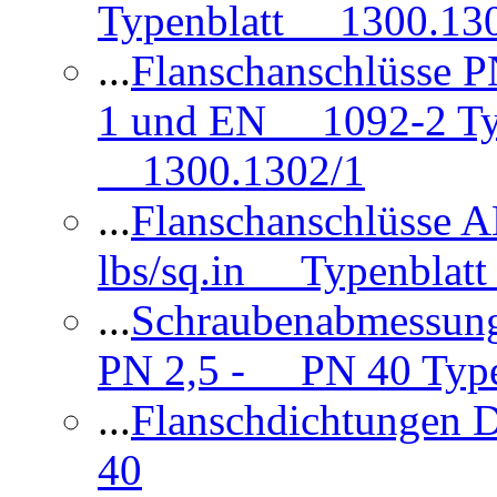
Typenblatt 1300.13
...
Flanschanschlüsse
1 und EN 1092-2 Typ
1300.1302/1
...
Flanschanschlüsse 
lbs/sq.in Typenblatt
...
Schraubenabmessun
PN 2,5 - PN 40 Type
...
Flanschdichtungen
40