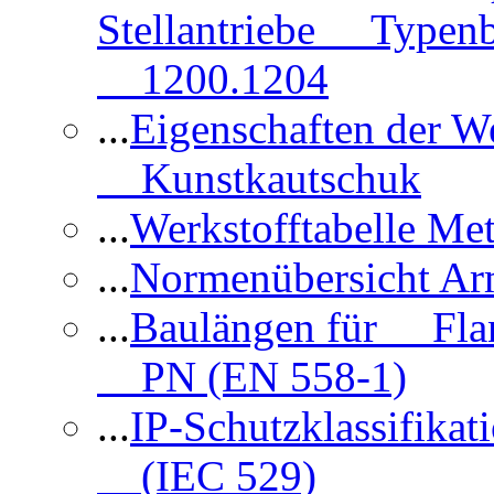
Stellantriebe Typenb
1200.1204
...
Eigenschaften der 
Kunstkautschuk
...
Werkstofftabelle Met
...
Normenübersicht Ar
...
Baulängen für Flan
PN (EN 558-1)
...
IP-Schutzklassifikat
(IEC 529)