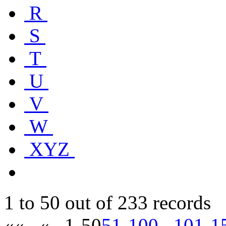
R
S
T
U
V
W
XYZ
1 to 50 out of 233 records
««
«
1-50
51-100
101-1