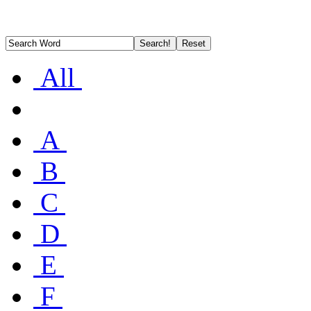
All
A
B
C
D
E
F