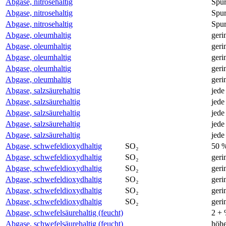
Abgase, nitrosehaltig
Spu
Abgase, nitrosehaltig
Spu
Abgase, nitrosehaltig
Spu
Abgase, oleumhaltig
geri
Abgase, oleumhaltig
geri
Abgase, oleumhaltig
geri
Abgase, oleumhaltig
geri
Abgase, oleumhaltig
geri
Abgase, salzsäurehaltig
jede
Abgase, salzsäurehaltig
jede
Abgase, salzsäurehaltig
jede
Abgase, salzsäurehaltig
jede
Abgase, salzsäurehaltig
jede
Abgase, schwefeldioxydhaltig
SO₂
50 
Abgase, schwefeldioxydhaltig
SO₂
geri
Abgase, schwefeldioxydhaltig
SO₂
geri
Abgase, schwefeldioxydhaltig
SO₂
geri
Abgase, schwefeldioxydhaltig
SO₂
geri
Abgase, schwefeldioxydhaltig
SO₂
geri
Abgase, schwefelsäurehaltig (feucht)
2 +
Abgase, schwefelsäurehaltig (feucht)
höhe