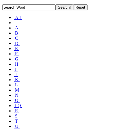
All
A
B
C
D
E
F
G
H
I
J
K
L
M
N
O
PQ
R
S
T
U