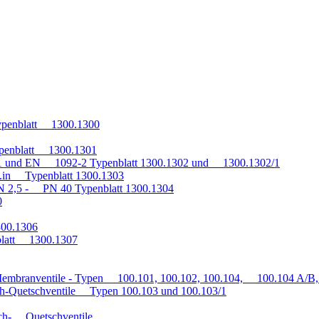
penblatt 1300.1300
penblatt 1300.1301
1 und EN 1092-2 Typenblatt 1300.1302 und 1300.1302/1
q.in Typenblatt 1300.1303
 2,5 - PN 40 Typenblatt 1300.1304
0
300.1306
blatt 1300.1307
embranventile - Typen 100.101, 100.102, 100.104, 100.104 A/B, 
h-Quetschventile Typen 100.103 und 100.103/1
auch- Quetschventile