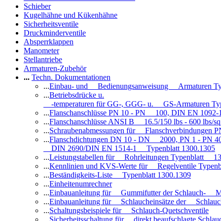
Schieber
Kugelhähne und Kükenhähne
Sicherheitsventile
Druckminderventile
Absperrklappen
Manometer
Stellantriebe
Armaturen-Zubehör
...
Techn. Dokumentationen
...
Einbau- und Bedienungsanweisung Armaturen Ty
...
Betriebsdrücke u.
-temperaturen für GG-, GGG- u. GS-Armaturen Ty
...
Flanschanschlüsse PN 10 - PN 100, DIN EN 1092-
...
Flanschanschlüsse ANSI B 16.5/150 lbs - 600 lbs/s
...
Schraubenabmessungen für Flanschverbindungen PN
...
Flanschdichtungen DN 10 - DN 2000, PN 1 - PN 4
DIN 2690/DIN EN 1514-1 Typenblatt 1300.1305
...
Leistungstabellen für Rohrleitungen Typenblatt 1
...
Kennlinien und KVS-Werte für Regelventile Typen
...
Beständigkeits-Liste Typenblatt 1300.1309
...
Einheitenumrechner
...
Einbauanleitung für Gummifutter der Schlauch- M
...
Einbauanleitung für Schlaucheinsätze der Schlauc
...
Schaltungsbeispiele für Schlauch-Quetschventile
...
Sicherheitsschaltung für direkt beaufschlagte Schl