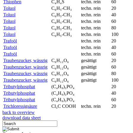
Thiophen
C₄H₄S
techn. rein
60
Toluol
C₆H₅-CH₃
techn. rein
20
Toluol
C₆H₅-CH₃
techn. rein
40
Toluol
C₆H₅-CH₃
techn. rein
60
Toluol
C₆H₅-CH₃
techn. rein
80
Toluol
C₆H₅-CH₃
techn. rein
100
Trafoöl
techn. rein
20
Trafoöl
techn. rein
40
Trafoöl
techn. rein
60
Traubenzucker, wässrig
C₆H₁₂O₆
gesättigt
20
Traubenzucker, wässrig
C₆H₁₂O₆
gesättigt
60
Traubenzucker, wässrig
C₆H₁₂O₆
gesättigt
80
Traubenzucker, wässrig
C₆H₁₂O₆
gesättigt
100
Tributylphosphat
(C₄H₉)₃PO₄
20
Tributylphosphat
(C₄H₉)₃PO₄
40
Tributylphosphat
(C₄H₉)₃PO₄
60
Trichloressigsäure
Cl₃C COOH
techn. rein
20
back to overview
download data sheet