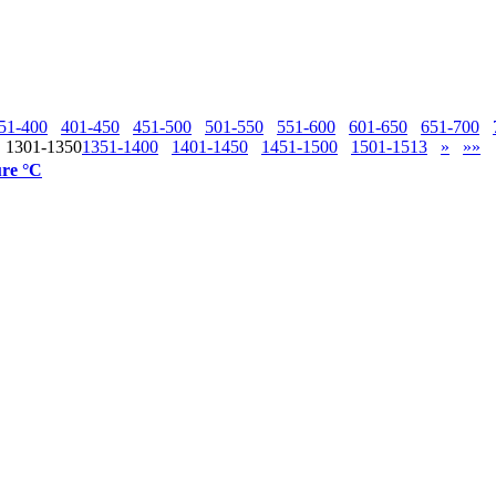
51-400
401-450
451-500
501-550
551-600
601-650
651-700
1301-1350
1351-1400
1401-1450
1451-1500
1501-1513
»
»»
re °C