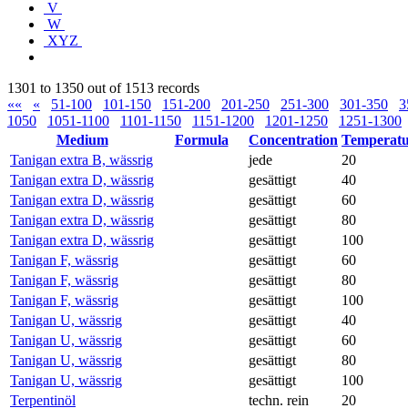
V
W
XYZ
1301 to 1350 out of 1513 records
««
«
51-100
101-150
151-200
201-250
251-300
301-350
3
1050
1051-1100
1101-1150
1151-1200
1201-1250
1251-1300
Medium
Formula
Concentration
Temperatu
Tanigan extra B, wässrig
jede
20
Tanigan extra D, wässrig
gesättigt
40
Tanigan extra D, wässrig
gesättigt
60
Tanigan extra D, wässrig
gesättigt
80
Tanigan extra D, wässrig
gesättigt
100
Tanigan F, wässrig
gesättigt
60
Tanigan F, wässrig
gesättigt
80
Tanigan F, wässrig
gesättigt
100
Tanigan U, wässrig
gesättigt
40
Tanigan U, wässrig
gesättigt
60
Tanigan U, wässrig
gesättigt
80
Tanigan U, wässrig
gesättigt
100
Terpentinöl
techn. rein
20