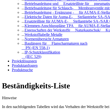
...
Betriebsanleitung und Ersatzteilliste für pneuma
...
Betriebsanleitung für Schlauch- Membranventile 
...
Betriebsanleitung - Ergänzung - für AUMA-E-Stell
...
Elektrische Daten für Auma-E- Stellantriebe SA-/SA
...
Ersatzteilliste für AUMA-E- Stellantriebe SA-/SAR
...
Klemmen-Anschlusspläne TPA für AUMA-E-Stellan
...
Eigenschaften der Werkstoffe Naturkautschuk/ Ku
...
Werkstofftabelle Metalle
...
Normenübersicht Armaturen
...
Baulängen für Flanscharmaturen nach
PN (EN 558-1)
...
IP-Schutzklassifikation
(IEC 529)
Projektlösungen
Produktanfragen
Produktsuche
Beständigkeits-Liste
Hinweise
In den nachfolgenden Tabellen wird das Verhalten der Werkstoffe b