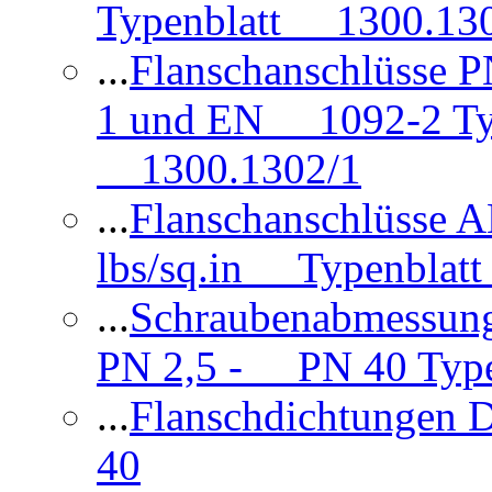
Typenblatt 1300.13
...
Flanschanschlüsse
1 und EN 1092-2 Typ
1300.1302/1
...
Flanschanschlüsse 
lbs/sq.in Typenblatt
...
Schraubenabmessun
PN 2,5 - PN 40 Type
...
Flanschdichtungen
40