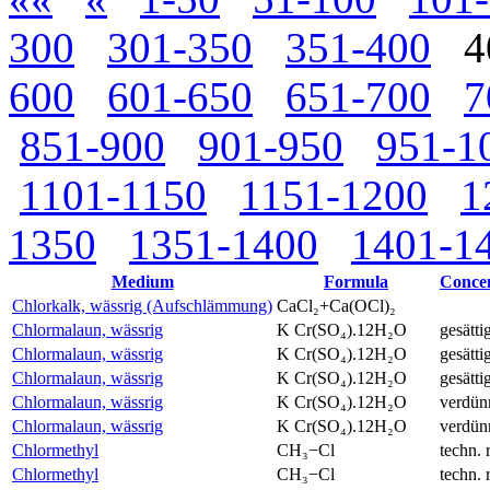
300
301-350
351-400
4
600
601-650
651-700
7
851-900
901-950
951-1
1101-1150
1151-1200
1
1350
1351-1400
1401-1
Medium
Formula
Concen
Chlorkalk, wässrig (Aufschlämmung)
CaCl₂+Ca(OCl)₂
Chlormalaun, wässrig
K Cr(SO₄).12H₂O
gesätti
Chlormalaun, wässrig
K Cr(SO₄).12H₂O
gesätti
Chlormalaun, wässrig
K Cr(SO₄).12H₂O
gesätti
Chlormalaun, wässrig
K Cr(SO₄).12H₂O
verdün
Chlormalaun, wässrig
K Cr(SO₄).12H₂O
verdün
Chlormethyl
CH₃−Cl
techn. 
Chlormethyl
CH₃−Cl
techn. 