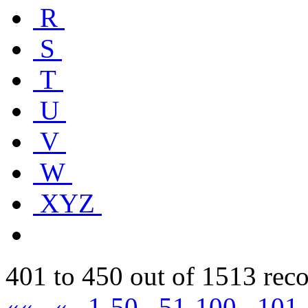
R
S
T
U
V
W
XYZ
401 to 450 out of 1513 rec
««
«
1-50
51-100
101