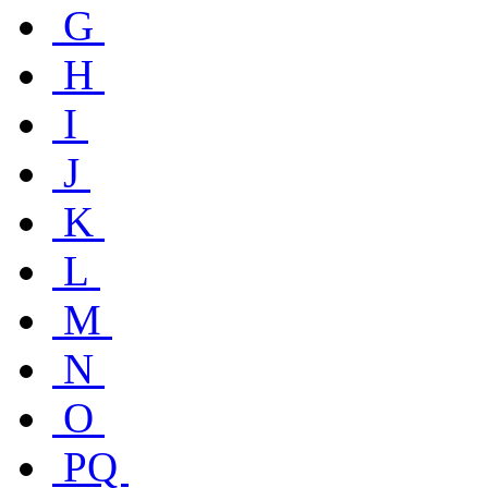
G
H
I
J
K
L
M
N
O
PQ