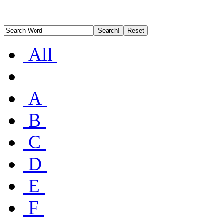
All
A
B
C
D
E
F