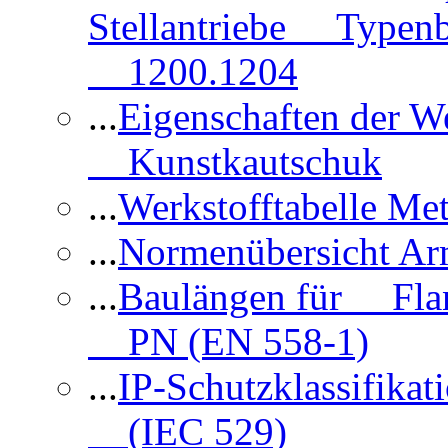
Stellantriebe Typenb
1200.1204
...
Eigenschaften der 
Kunstkautschuk
...
Werkstofftabelle Met
...
Normenübersicht Ar
...
Baulängen für Flan
PN (EN 558-1)
...
IP-Schutzklassifikat
(IEC 529)