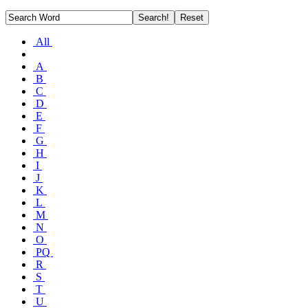
All
A
B
C
D
E
F
G
H
I
J
K
L
M
N
O
PQ
R
S
T
U