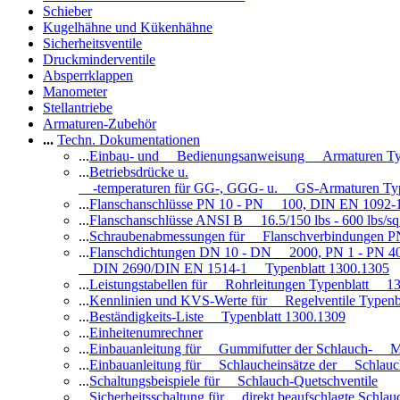
Schieber
Kugelhähne und Kükenhähne
Sicherheitsventile
Druckminderventile
Absperrklappen
Manometer
Stellantriebe
Armaturen-Zubehör
...
Techn. Dokumentationen
...
Einbau- und Bedienungsanweisung Armaturen Ty
...
Betriebsdrücke u.
-temperaturen für GG-, GGG- u. GS-Armaturen Ty
...
Flanschanschlüsse PN 10 - PN 100, DIN EN 1092-
...
Flanschanschlüsse ANSI B 16.5/150 lbs - 600 lbs/s
...
Schraubenabmessungen für Flanschverbindungen PN
...
Flanschdichtungen DN 10 - DN 2000, PN 1 - PN 4
DIN 2690/DIN EN 1514-1 Typenblatt 1300.1305
...
Leistungstabellen für Rohrleitungen Typenblatt 1
...
Kennlinien und KVS-Werte für Regelventile Typen
...
Beständigkeits-Liste Typenblatt 1300.1309
...
Einheitenumrechner
...
Einbauanleitung für Gummifutter der Schlauch- M
...
Einbauanleitung für Schlaucheinsätze der Schlauc
...
Schaltungsbeispiele für Schlauch-Quetschventile
...
Sicherheitsschaltung für direkt beaufschlagte Schl