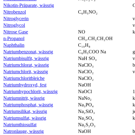
Nikotin-Präparate, wässrig
G
Nitrobenzol
C₆H₅NO₂
Nitroglycerin
v
Nitroglycol
v
Nitrose Gase
NO
k
n-Propanol
CH₃.CH₂CH₂OH
Naphthalin
C₁₀H₈
Natriumbenzonat, wässrig
C₆H₅COO Na
g
Natriumbisulfit, wässrig
NaH SO₃
v
Natriumchlorat, wässrig
NaClO₃
b
Natriumchlorit, wässrig
NaClO₂
v
Natriumchloritbleiche
NaClO₂
Natriumhydroxyd, fest
NaOH
Natriumhypochlorit, wässrig
NaOCl
Natriumnitrit, wässrig
NaNo₂
k
Natriumphosphat, wässrig
Na₃PO₄
k
Natriumsilikat, wässrig
Na₂SiO₃
j
Natriumsulfat, wässrig
Na₂SO₄
k
Natriumthiosulfat
Na₂S₂O₃
Natronlauge, wässrig
NaOH
b