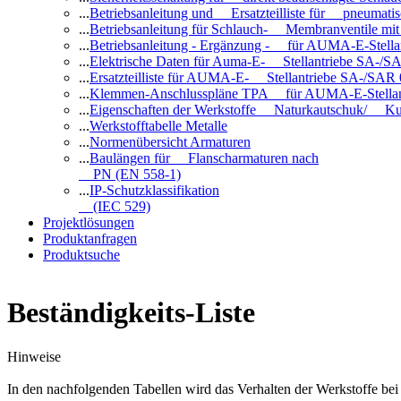
...
Betriebsanleitung und Ersatzteilliste für pneuma
...
Betriebsanleitung für Schlauch- Membranventile 
...
Betriebsanleitung - Ergänzung - für AUMA-E-Stell
...
Elektrische Daten für Auma-E- Stellantriebe SA-/SA
...
Ersatzteilliste für AUMA-E- Stellantriebe SA-/SAR
...
Klemmen-Anschlusspläne TPA für AUMA-E-Stellan
...
Eigenschaften der Werkstoffe Naturkautschuk/ Ku
...
Werkstofftabelle Metalle
...
Normenübersicht Armaturen
...
Baulängen für Flanscharmaturen nach
PN (EN 558-1)
...
IP-Schutzklassifikation
(IEC 529)
Projektlösungen
Produktanfragen
Produktsuche
Beständigkeits-Liste
Hinweise
In den nachfolgenden Tabellen wird das Verhalten der Werkstoffe b