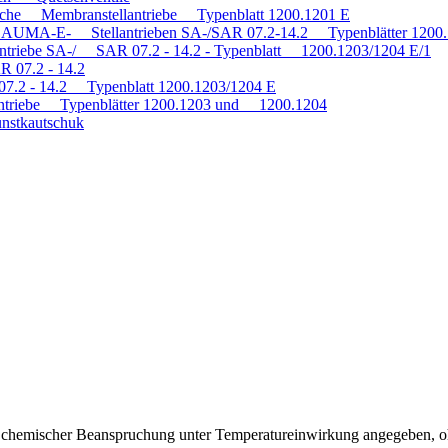
tische Membranstellantriebe Typenblatt 1200.1201 E
mit AUMA-E- Stellantrieben SA-/SAR 07.2-14.2 Typenblätter 120
antriebe SA-/ SAR 07.2 - 14.2 - Typenblatt 1200.1203/1204 E/1
R 07.2 - 14.2
 07.2 - 14.2 Typenblatt 1200.1203/1204 E
triebe Typenblätter 1200.1203 und 1200.1204
nstkautschuk
ei chemischer Beanspruchung unter Temperatureinwirkung angegeben, o