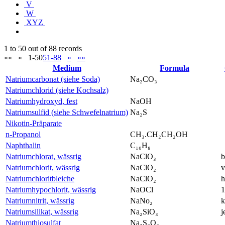
V
W
XYZ
1 to 50 out of 88 records
««
«
1-50
51-88
»
»»
Medium
Formula
Natriumcarbonat (siehe Soda)
Na₂CO₃
Natriumchlorid (siehe Kochsalz)
Natriumhydroxyd, fest
NaOH
Natriumsulfid (siehe Schwefelnatrium)
Na₂S
Nikotin-Präparate
n-Propanol
CH₃.CH₂CH₂OH
Naphthalin
C₁₀H₈
Natriumchlorat, wässrig
NaClO₃
b
Natriumchlorit, wässrig
NaClO₂
v
Natriumchloritbleiche
NaClO₂
h
Natriumhypochlorit, wässrig
NaOCl
Natriumnitrit, wässrig
NaNo₂
k
Natriumsilikat, wässrig
Na₂SiO₃
j
Natriumthiosulfat
Na₂S₂O₃