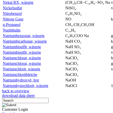
Nekal BX, wässrig
(CH₃)₂CH−C₁₀H₆−SO₃ Na
v
Nickelsulfat
NiSO₄
v
Nitrobenzol
C₆H₅NO₂
Nitrose Gase
NO
k
n-Propanol
CH₃.CH₂CH₂OH
Naphthalin
C₁₀H₈
Natriumbenzonat, wässrig
C₆H₅COO Na
g
Natriumbicarbonat, wässrig
NaH CO₃
k
Natriumbisulfit, wässrig
NaH SO₃
g
Natriumbisulfit, wässrig
NaH SO₃
v
Natriumchlorat, wässrig
NaClO₃
b
Natriumchlorat, wässrig
NaClO₃
g
Natriumchlorit, wässrig
NaClO₂
v
Natriumchloritbleiche
NaClO₂
Natriumhydroxyd, fest
NaOH
Natriumhypochlorit, wässrig
NaOCl
back to overview
download data sheet
Customer Login