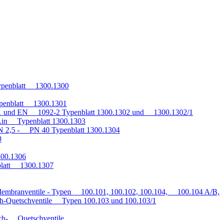
penblatt 1300.1300
penblatt 1300.1301
1 und EN 1092-2 Typenblatt 1300.1302 und 1300.1302/1
q.in Typenblatt 1300.1303
 2,5 - PN 40 Typenblatt 1300.1304
0
300.1306
blatt 1300.1307
embranventile - Typen 100.101, 100.102, 100.104, 100.104 A/B, 
h-Quetschventile Typen 100.103 und 100.103/1
auch- Quetschventile