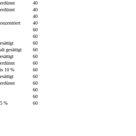
erdünnt
40
erdünnt
40
40
onzentriert
40
60
60
esättigt
60
alt gesättigt
60
esättigt
60
erdünnt
60
is 10 %
60
esättigt
60
erdünnt
60
60
60
15 %
60