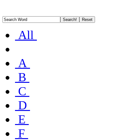
All
A
B
C
D
E
F