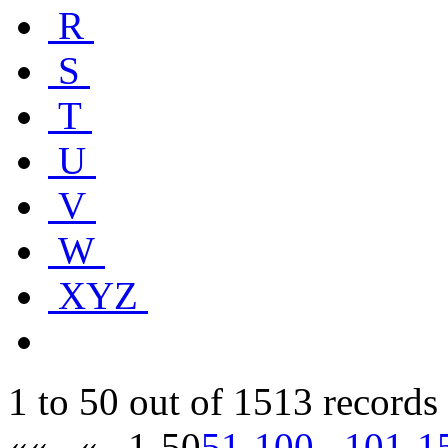
R
S
T
U
V
W
XYZ
1 to 50 out of 1513 records
««
«
1-50
51-100
101-1