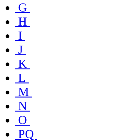
G
H
I
J
K
L
M
N
O
PQ