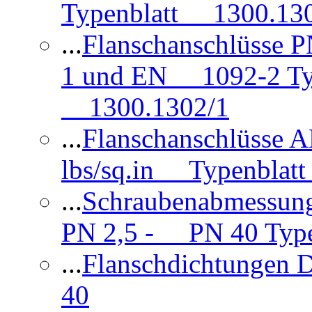
Typenblatt 1300.13
...
Flanschanschlüsse
1 und EN 1092-2 Typ
1300.1302/1
...
Flanschanschlüsse 
lbs/sq.in Typenblatt
...
Schraubenabmessun
PN 2,5 - PN 40 Type
...
Flanschdichtungen
40