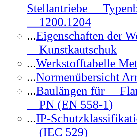
Stellantriebe Typenb
1200.1204
...
Eigenschaften der 
Kunstkautschuk
...
Werkstofftabelle Met
...
Normenübersicht Ar
...
Baulängen für Flan
PN (EN 558-1)
...
IP-Schutzklassifikat
(IEC 529)