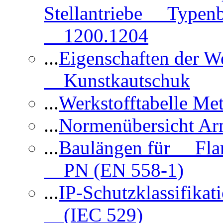
Stellantriebe Typenb
1200.1204
...
Eigenschaften der 
Kunstkautschuk
...
Werkstofftabelle Met
...
Normenübersicht Ar
...
Baulängen für Flan
PN (EN 558-1)
...
IP-Schutzklassifikat
(IEC 529)