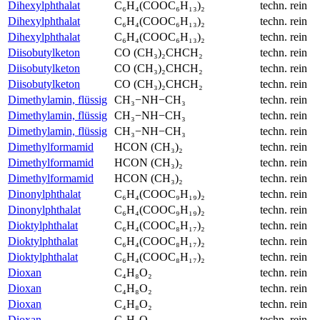
Dihexylphthalat
C₆H₄(COOC₆H₁₃)₂
techn. rein
Dihexylphthalat
C₆H₄(COOC₆H₁₃)₂
techn. rein
Dihexylphthalat
C₆H₄(COOC₆H₁₃)₂
techn. rein
Diisobutylketon
CO (CH₃)₂CHCH₂
techn. rein
Diisobutylketon
CO (CH₃)₂CHCH₂
techn. rein
Diisobutylketon
CO (CH₃)₂CHCH₂
techn. rein
Dimethylamin, flüssig
CH₃−NH−CH₃
techn. rein
Dimethylamin, flüssig
CH₃−NH−CH₃
techn. rein
Dimethylamin, flüssig
CH₃−NH−CH₃
techn. rein
Dimethylformamid
HCON (CH₃)₂
techn. rein
Dimethylformamid
HCON (CH₃)₂
techn. rein
Dimethylformamid
HCON (CH₃)₂
techn. rein
Dinonylphthalat
C₆H₄(COOC₉H₁₉)₂
techn. rein
Dinonylphthalat
C₆H₄(COOC₉H₁₉)₂
techn. rein
Dioktylphthalat
C₆H₄(COOC₈H₁₇)₂
techn. rein
Dioktylphthalat
C₆H₄(COOC₈H₁₇)₂
techn. rein
Dioktylphthalat
C₆H₄(COOC₈H₁₇)₂
techn. rein
Dioxan
C₄H₈O₂
techn. rein
Dioxan
C₄H₈O₂
techn. rein
Dioxan
C₄H₈O₂
techn. rein
Dioxan
C₄H₈O₂
techn. rein