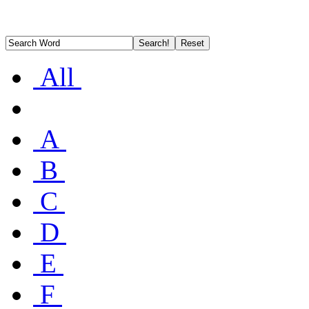
All
A
B
C
D
E
F