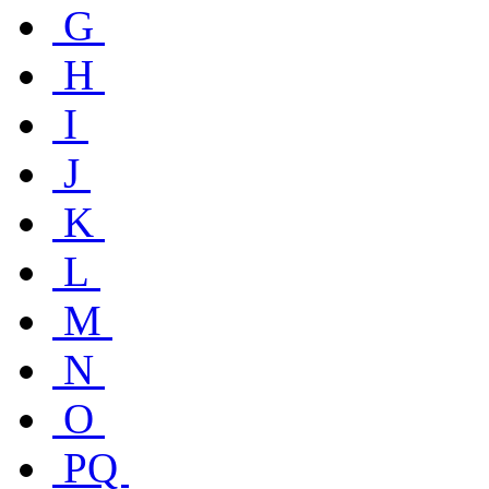
G
H
I
J
K
L
M
N
O
PQ