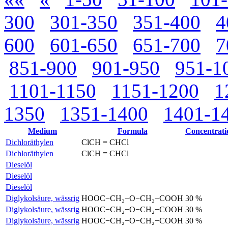
300
301-350
351-400
4
600
601-650
651-700
7
851-900
901-950
951-1
1101-1150
1151-1200
1
1350
1351-1400
1401-1
Medium
Formula
Concentrati
Dichloräthylen
ClCH = CHCl
Dichloräthylen
ClCH = CHCl
Dieselöl
Dieselöl
Dieselöl
Diglykolsäure, wässrig
HOOC−CH₂−O−CH₂−COOH
30 %
Diglykolsäure, wässrig
HOOC−CH₂−O−CH₂−COOH
30 %
Diglykolsäure, wässrig
HOOC−CH₂−O−CH₂−COOH
30 %