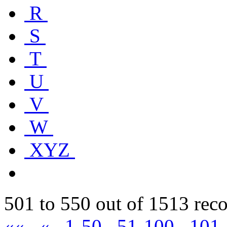
R
S
T
U
V
W
XYZ
501 to 550 out of 1513 rec
««
«
1-50
51-100
101