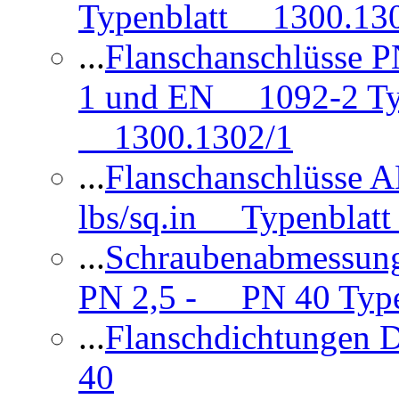
Typenblatt 1300.13
...
Flanschanschlüsse
1 und EN 1092-2 Typ
1300.1302/1
...
Flanschanschlüsse 
lbs/sq.in Typenblatt
...
Schraubenabmessun
PN 2,5 - PN 40 Type
...
Flanschdichtungen
40