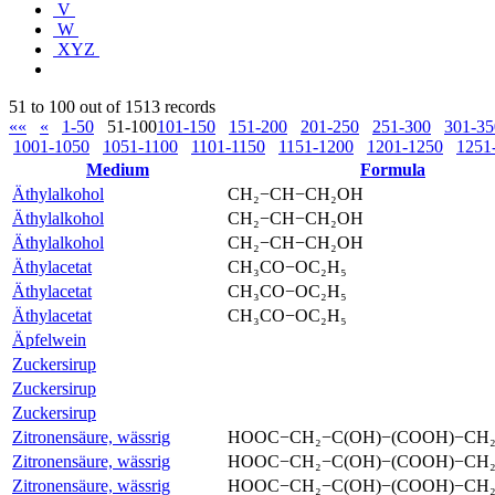
V
W
XYZ
51 to 100 out of 1513 records
««
«
1-50
51-100
101-150
151-200
201-250
251-300
301-35
1001-1050
1051-1100
1101-1150
1151-1200
1201-1250
1251
Medium
Formula
Äthylalkohol
CH₂−CH−CH₂OH
Äthylalkohol
CH₂−CH−CH₂OH
Äthylalkohol
CH₂−CH−CH₂OH
Äthylacetat
CH₃CO−OC₂H₅
Äthylacetat
CH₃CO−OC₂H₅
Äthylacetat
CH₃CO−OC₂H₅
Äpfelwein
Zuckersirup
Zuckersirup
Zuckersirup
Zitronensäure, wässrig
HOOC−CH₂−C(OH)−(COOH)−CH
Zitronensäure, wässrig
HOOC−CH₂−C(OH)−(COOH)−CH
Zitronensäure, wässrig
HOOC−CH₂−C(OH)−(COOH)−CH