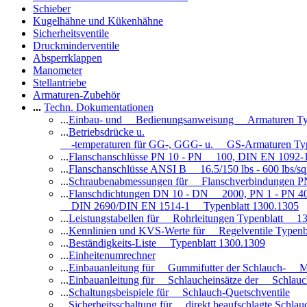
Schieber
Kugelhähne und Kükenhähne
Sicherheitsventile
Druckminderventile
Absperrklappen
Manometer
Stellantriebe
Armaturen-Zubehör
...
Techn. Dokumentationen
...
Einbau- und Bedienungsanweisung Armaturen Ty
...
Betriebsdrücke u.
-temperaturen für GG-, GGG- u. GS-Armaturen Ty
...
Flanschanschlüsse PN 10 - PN 100, DIN EN 1092-
...
Flanschanschlüsse ANSI B 16.5/150 lbs - 600 lbs/s
...
Schraubenabmessungen für Flanschverbindungen PN
...
Flanschdichtungen DN 10 - DN 2000, PN 1 - PN 4
DIN 2690/DIN EN 1514-1 Typenblatt 1300.1305
...
Leistungstabellen für Rohrleitungen Typenblatt 1
...
Kennlinien und KVS-Werte für Regelventile Typen
...
Beständigkeits-Liste Typenblatt 1300.1309
...
Einheitenumrechner
...
Einbauanleitung für Gummifutter der Schlauch- M
...
Einbauanleitung für Schlaucheinsätze der Schlauc
...
Schaltungsbeispiele für Schlauch-Quetschventile
...
Sicherheitsschaltung für direkt beaufschlagte Schl