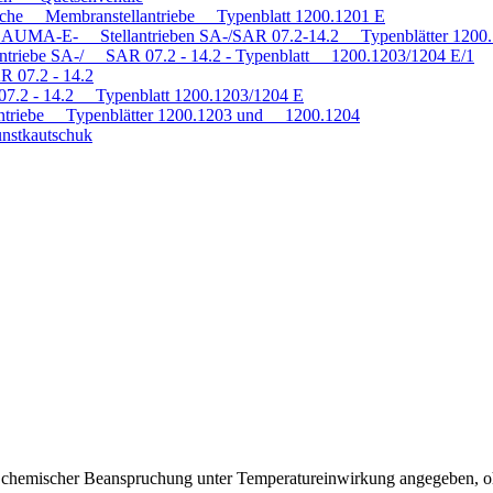
tische Membranstellantriebe Typenblatt 1200.1201 E
mit AUMA-E- Stellantrieben SA-/SAR 07.2-14.2 Typenblätter 120
antriebe SA-/ SAR 07.2 - 14.2 - Typenblatt 1200.1203/1204 E/1
R 07.2 - 14.2
 07.2 - 14.2 Typenblatt 1200.1203/1204 E
triebe Typenblätter 1200.1203 und 1200.1204
nstkautschuk
ei chemischer Beanspruchung unter Temperatureinwirkung angegeben, o