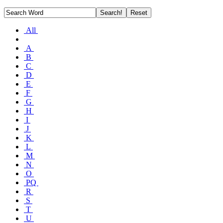
All
A
B
C
D
E
F
G
H
I
J
K
L
M
N
O
PQ
R
S
T
U