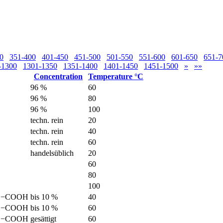
0
351-400
401-450
451-500
501-550
551-600
601-650
651-7
-1300
1301-1350
1351-1400
1401-1450
1451-1500
»
»»
Concentration
Temperature °C
96 %
60
96 %
80
96 %
100
techn. rein
20
techn. rein
40
techn. rein
60
handelsüblich
20
60
80
100
₂−COOH
bis 10 %
40
₂−COOH
bis 10 %
60
₂−COOH
gesättigt
60