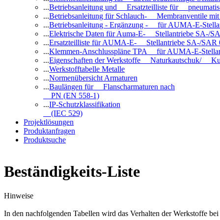
...
Betriebsanleitung und Ersatzteilliste für pneuma
...
Betriebsanleitung für Schlauch- Membranventile 
...
Betriebsanleitung - Ergänzung - für AUMA-E-Stell
...
Elektrische Daten für Auma-E- Stellantriebe SA-/SA
...
Ersatzteilliste für AUMA-E- Stellantriebe SA-/SAR
...
Klemmen-Anschlusspläne TPA für AUMA-E-Stellan
...
Eigenschaften der Werkstoffe Naturkautschuk/ Ku
...
Werkstofftabelle Metalle
...
Normenübersicht Armaturen
...
Baulängen für Flanscharmaturen nach
PN (EN 558-1)
...
IP-Schutzklassifikation
(IEC 529)
Projektlösungen
Produktanfragen
Produktsuche
Beständigkeits-Liste
Hinweise
In den nachfolgenden Tabellen wird das Verhalten der Werkstoffe b