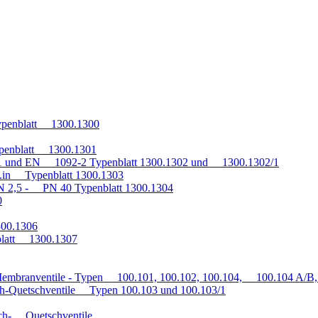
penblatt 1300.1300
penblatt 1300.1301
1 und EN 1092-2 Typenblatt 1300.1302 und 1300.1302/1
q.in Typenblatt 1300.1303
 2,5 - PN 40 Typenblatt 1300.1304
0
300.1306
blatt 1300.1307
embranventile - Typen 100.101, 100.102, 100.104, 100.104 A/B, 
h-Quetschventile Typen 100.103 und 100.103/1
auch- Quetschventile