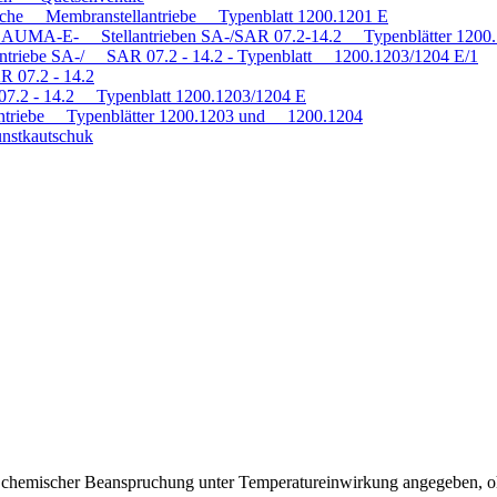
tische Membranstellantriebe Typenblatt 1200.1201 E
mit AUMA-E- Stellantrieben SA-/SAR 07.2-14.2 Typenblätter 120
antriebe SA-/ SAR 07.2 - 14.2 - Typenblatt 1200.1203/1204 E/1
R 07.2 - 14.2
 07.2 - 14.2 Typenblatt 1200.1203/1204 E
triebe Typenblätter 1200.1203 und 1200.1204
nstkautschuk
ei chemischer Beanspruchung unter Temperatureinwirkung angegeben, o