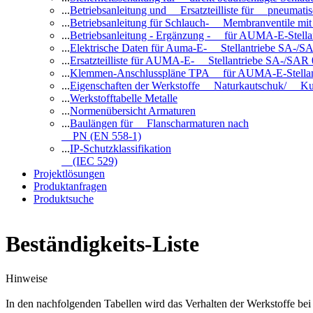
...
Betriebsanleitung und Ersatzteilliste für pneuma
...
Betriebsanleitung für Schlauch- Membranventile 
...
Betriebsanleitung - Ergänzung - für AUMA-E-Stell
...
Elektrische Daten für Auma-E- Stellantriebe SA-/SA
...
Ersatzteilliste für AUMA-E- Stellantriebe SA-/SAR
...
Klemmen-Anschlusspläne TPA für AUMA-E-Stellan
...
Eigenschaften der Werkstoffe Naturkautschuk/ Ku
...
Werkstofftabelle Metalle
...
Normenübersicht Armaturen
...
Baulängen für Flanscharmaturen nach
PN (EN 558-1)
...
IP-Schutzklassifikation
(IEC 529)
Projektlösungen
Produktanfragen
Produktsuche
Beständigkeits-Liste
Hinweise
In den nachfolgenden Tabellen wird das Verhalten der Werkstoffe b