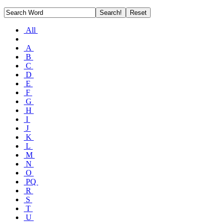
All
A
B
C
D
E
F
G
H
I
J
K
L
M
N
O
PQ
R
S
T
U