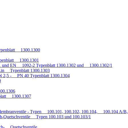
penblatt 1300.1300
penblatt 1300.1301
1 und EN 1092-2 Typenblatt 1300.1302 und 1300.1302/1
q.in Typenblatt 1300.1303
 2,5 - PN 40 Typenblatt 1300.1304
0
300.1306
blatt 1300.1307
embranventile - Typen 100.101, 100.102, 100.104, 100.104 A/B, 
h-Quetschventile Typen 100.103 und 100.103/1
auch- Quetschventile