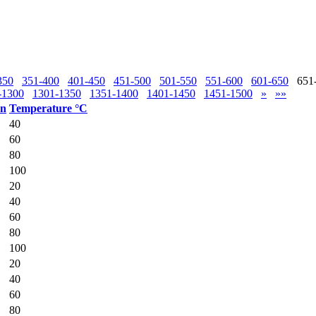
350
351-400
401-450
451-500
501-550
551-600
601-650
651
-1300
1301-1350
1351-1400
1401-1450
1451-1500
»
»»
on
Temperature °C
40
60
80
100
20
40
60
80
100
20
40
60
80