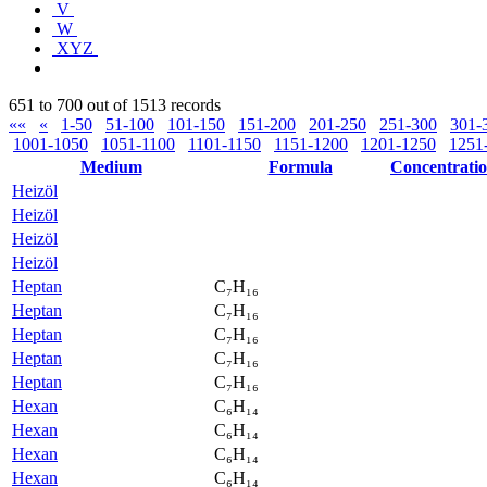
V
W
XYZ
651 to 700 out of 1513 records
««
«
1-50
51-100
101-150
151-200
201-250
251-300
301-
1001-1050
1051-1100
1101-1150
1151-1200
1201-1250
1251
Medium
Formula
Concentrati
Heizöl
Heizöl
Heizöl
Heizöl
Heptan
C₇H₁₆
Heptan
C₇H₁₆
Heptan
C₇H₁₆
Heptan
C₇H₁₆
Heptan
C₇H₁₆
Hexan
C₆H₁₄
Hexan
C₆H₁₄
Hexan
C₆H₁₄
Hexan
C₆H₁₄