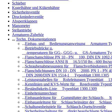
Schieber
Kugelhähne und Kükenhähne
Sicherheitsventile
Druckminderventile
Absperrklappen
Manometer
Stellantriebe
Armaturen-Zubehör
...
Techn. Dokumentationen
...
Einbau- und Bedienungsanweisung Armaturen Ty
...
Betriebsdrücke u.
-temperaturen für GG-, GGG- u. GS-Armaturen Ty
...
Flanschanschlüsse PN 10 - PN 100, DIN EN 1092-
...
Flanschanschlüsse ANSI B 16.5/150 lbs - 600 lbs/s
...
Schraubenabmessungen für Flanschverbindungen PN
...
Flanschdichtungen DN 10 - DN 2000, PN 1 - PN 4
DIN 2690/DIN EN 1514-1 Typenblatt 1300.1305
...
Leistungstabellen für Rohrleitungen Typenblatt 1
...
Kennlinien und KVS-Werte für Regelventile Typen
...
Beständigkeits-Liste Typenblatt 1300.1309
...
Einheitenumrechner
...
Einbauanleitung für Gummifutter der Schlauch- M
...
Einbauanleitung für Schlaucheinsätze der Schlauc
...
Schaltungsbeispiele für Schlauch-Quetschventile
...
Sicherheitsschaltung für direkt beaufschlagte Schl