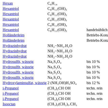
Hexan
C₆H₁₄
Hexantriol
C₆H₁₁(OH)₃
Hexantriol
C₆H₁₁(OH)₃
Hexantriol
C₆H₁₁(OH)₃
Hexantriol
C₆H₁₁(OH)₃
Hexantriol
C₆H₁₁(OH)₃
handelsüblich
Holländerleim
Betriebs-Kon
Holländerleim
Betriebs-Kon
Hydrazinhydrat
NH₂−NH₂.H₂O
Hydrazinhydrat
NH₂−NH₂.H₂O
Hydrazinhydrat
NH₂−NH₂.H₂O
Hydrosulfit, wässrig
Na₂S₂O₄
bis 10 %
Hydrosulfit, wässrig
Na₂S₂O₄
bis 10 %
Hydrosulfit, wässrig
Na₂S₂O₄
bis 10 %
Hydrosulfit, wässrig
Na₂S₂O₄
bis 10 %
Hydroxylaminsulfat, wässrig
2 (NH₂OH)H₂SO₄
bis 12 %
i-Propanol
(CH₃)₂CH OH
techn. rein
i-Propanol
(CH₃)₂CH OH
techn. rein
i-Propanol
(CH₃)₂CH OH
techn. rein
Isooctan
(CH₃)₂(CH₂)₅.CH₃