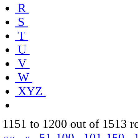
R
S
T
U
V
W
XYZ
1151 to 1200 out of 1513 r
««
«
51-100
101-150