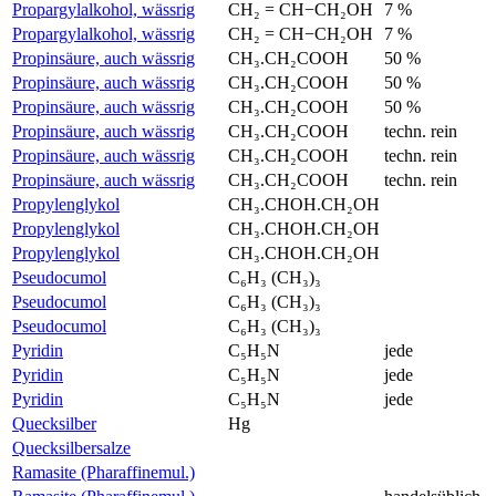
Propargylalkohol, wässrig
CH₂ = CH−CH₂OH
7 %
Propargylalkohol, wässrig
CH₂ = CH−CH₂OH
7 %
Propinsäure, auch wässrig
CH₃.CH₂COOH
50 %
Propinsäure, auch wässrig
CH₃.CH₂COOH
50 %
Propinsäure, auch wässrig
CH₃.CH₂COOH
50 %
Propinsäure, auch wässrig
CH₃.CH₂COOH
techn. rein
Propinsäure, auch wässrig
CH₃.CH₂COOH
techn. rein
Propinsäure, auch wässrig
CH₃.CH₂COOH
techn. rein
Propylenglykol
CH₃.CHOH.CH₂OH
Propylenglykol
CH₃.CHOH.CH₂OH
Propylenglykol
CH₃.CHOH.CH₂OH
Pseudocumol
C₆H₃ (CH₃)₃
Pseudocumol
C₆H₃ (CH₃)₃
Pseudocumol
C₆H₃ (CH₃)₃
Pyridin
C₅H₅N
jede
Pyridin
C₅H₅N
jede
Pyridin
C₅H₅N
jede
Quecksilber
Hg
Quecksilbersalze
Ramasite (Pharaffinemul.)