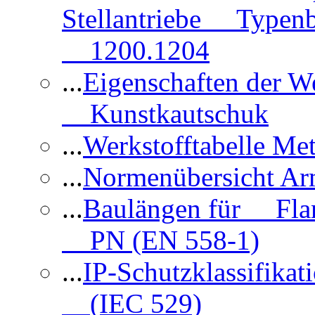
Stellantriebe Typenb
1200.1204
...
Eigenschaften der 
Kunstkautschuk
...
Werkstofftabelle Met
...
Normenübersicht Ar
...
Baulängen für Flan
PN (EN 558-1)
...
IP-Schutzklassifikat
(IEC 529)