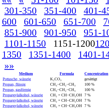
301-350
351-400
401-4
600
601-650
651-700
7
851-900
901-950
951-1
1101-1150
1151-1200
12
1350
1351-1400
1401-1
»»
Medium
Formula
Concentration
Pottasche, wässrig
K₂CO₃
gesättigt
Propan, flüssig
CH₃−CH₂−CH₃
100 %
Propan, gasförmig
CH₃−CH₂−CH₃
100 %
Propargylalkohol, wässrig
CH₂ = CH−CH₂OH
7 %
Propargylalkohol, wässrig
CH₂ = CH−CH₂OH
7 %
Propargylalkohol, wässrig
CH₂ = CH−CH₂OH
7 %