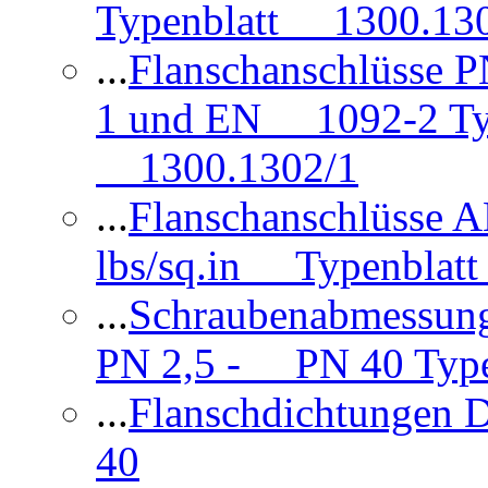
Typenblatt 1300.13
...
Flanschanschlüsse
1 und EN 1092-2 Typ
1300.1302/1
...
Flanschanschlüsse 
lbs/sq.in Typenblatt
...
Schraubenabmessun
PN 2,5 - PN 40 Type
...
Flanschdichtungen
40