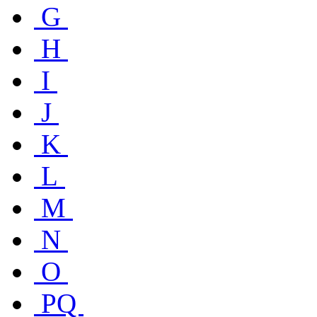
G
H
I
J
K
L
M
N
O
PQ