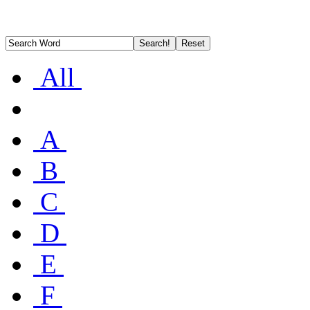
All
A
B
C
D
E
F