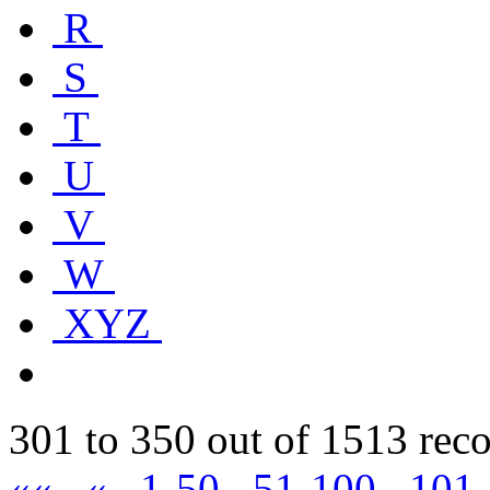
R
S
T
U
V
W
XYZ
301 to 350 out of 1513 rec
««
«
1-50
51-100
101