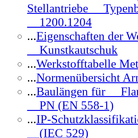
Stellantriebe Typenb
1200.1204
...
Eigenschaften der 
Kunstkautschuk
...
Werkstofftabelle Met
...
Normenübersicht Ar
...
Baulängen für Flan
PN (EN 558-1)
...
IP-Schutzklassifikat
(IEC 529)