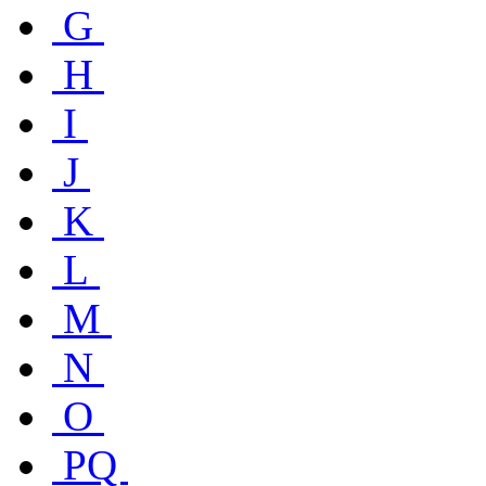
G
H
I
J
K
L
M
N
O
PQ