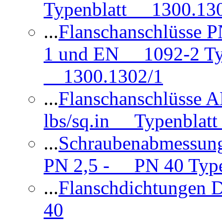
Typenblatt 1300.13
...
Flanschanschlüsse
1 und EN 1092-2 Typ
1300.1302/1
...
Flanschanschlüsse 
lbs/sq.in Typenblatt
...
Schraubenabmessun
PN 2,5 - PN 40 Type
...
Flanschdichtungen
40