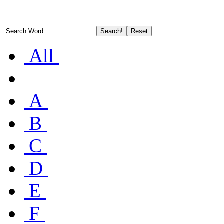
All
A
B
C
D
E
F