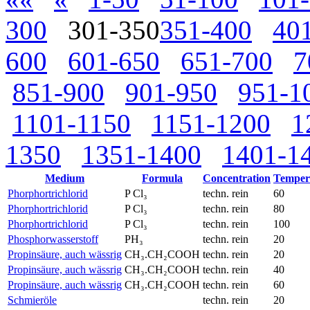
300
301-350
351-400
40
600
601-650
651-700
7
851-900
901-950
951-1
1101-1150
1151-1200
1
1350
1351-1400
1401-1
Medium
Formula
Concentration
Temper
Phorphortrichlorid
P Cl₃
techn. rein
60
Phorphortrichlorid
P Cl₃
techn. rein
80
Phorphortrichlorid
P Cl₃
techn. rein
100
Phosphorwasserstoff
PH₃
techn. rein
20
Propinsäure, auch wässrig
CH₃.CH₂COOH
techn. rein
20
Propinsäure, auch wässrig
CH₃.CH₂COOH
techn. rein
40
Propinsäure, auch wässrig
CH₃.CH₂COOH
techn. rein
60
Schmieröle
techn. rein
20