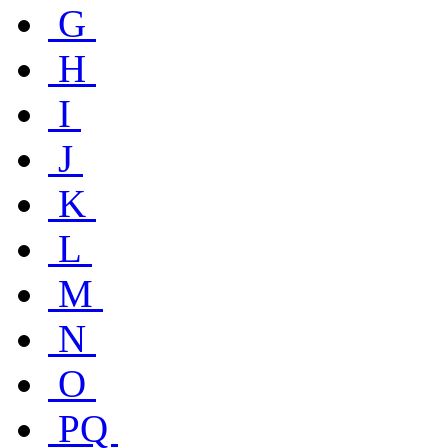
G
H
I
J
K
L
M
N
O
PQ