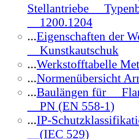
Stellantriebe Typenb
1200.1204
...
Eigenschaften der 
Kunstkautschuk
...
Werkstofftabelle Met
...
Normenübersicht Ar
...
Baulängen für Flan
PN (EN 558-1)
...
IP-Schutzklassifikat
(IEC 529)