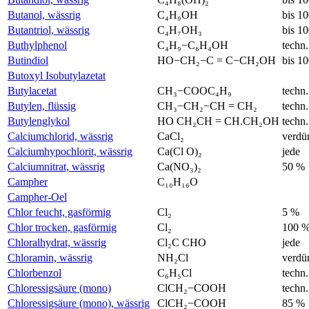
Butanol, wässrig
C₄H₉OH
bis 1
Butantriol, wässrig
C₄H₇OH₃
bis 1
Buthylphenol
C₄H₉−C₆H₄OH
techn.
Butindiol
HO−CH₂−C = C−CH₂OH
bis 1
Butoxyl Isobutylazetat
Butylacetat
CH₃−COOC₄H₉
techn.
Butylen, flüssig
CH₃−CH₂−CH = CH₂
techn.
Butylenglykol
HO CH₂CH = CH.CH₂OH
techn.
Calciumchlorid, wässrig
CaCl₂
verdü
Calciumhypochlorit, wässrig
Ca(Cl O)₂
jede
Calciumnitrat, wässrig
Ca(NO₃)₂
50 %
Campher
C₁₀H₁₆O
Campher-Oel
Chlor feucht, gasförmig
Cl₂
5 %
Chlor trocken, gasförmig
Cl₂
100 
Chloralhydrat, wässrig
Cl₂C CHO
jede
Chloramin, wässrig
NH₂Cl
verdü
Chlorbenzol
C₆H₅Cl
techn.
Chloressigsäure (mono)
ClCH₂−COOH
techn.
Chloressigsäure (mono), wässrig
ClCH₂−COOH
85 %