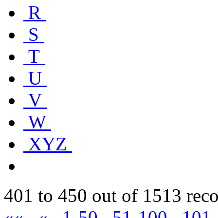
R
S
T
U
V
W
XYZ
401 to 450 out of 1513 rec
««
«
1-50
51-100
101