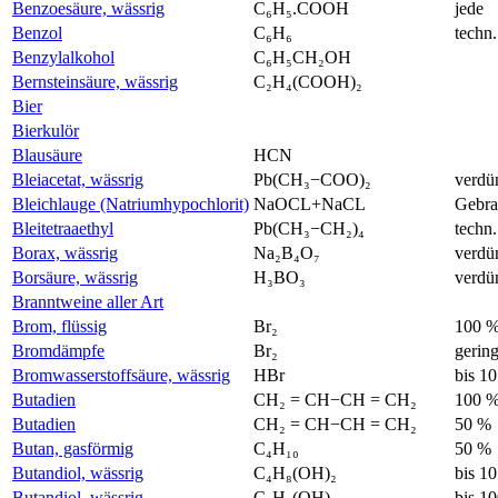
Benzoesäure, wässrig
C₆H₅.COOH
jede
Benzol
C₆H₆
techn.
Benzylalkohol
C₆H₅CH₂OH
Bernsteinsäure, wässrig
C₂H₄(COOH)₂
Bier
Bierkulör
Blausäure
HCN
Bleiacetat, wässrig
Pb(CH₃−COO)₂
verdü
Bleichlauge (Natriumhypochlorit)
NaOCL+NaCL
Gebra
Bleitetraaethyl
Pb(CH₃−CH₂)₄
techn.
Borax, wässrig
Na₂B₄O₇
verdü
Borsäure, wässrig
H₃BO₃
verdü
Branntweine aller Art
Brom, flüssig
Br₂
100 
Bromdämpfe
Br₂
gerin
Bromwasserstoffsäure, wässrig
HBr
bis 1
Butadien
CH₂ = CH−CH = CH₂
100 
Butadien
CH₂ = CH−CH = CH₂
50 %
Butan, gasförmig
C₄H₁₀
50 %
Butandiol, wässrig
C₄H₈(OH)₂
bis 1
Butandiol, wässrig
C₄H₈(OH)₂
bis 1