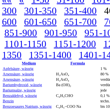
300
301-350
351-400
4
600
601-650
651-700
7
851-900
901-950
951-1
1101-1150
1151-1200
1
1350
1351-1400
1401-1
Medium
Formula
Apfelsäure, wässrig
1 %
Arsensäure, wässrig
H₃AsO₄
80 %
Arsensäure, wässrig
H₃AsO₄
verdü
Bariumhydroxid, wässrig
Ba (OH)₂
verdü
Bariumsalze, wässrig
jede
Benzaldehyd, wässrig
C₆H₅CHO
0,1 %
Benzin
techn.
Benzoesaures Natrium, wässrig
C₆H₅−COO Na
bis 1