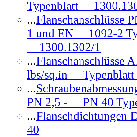
Typenblatt 1300.13
...
Flanschanschlüsse
1 und EN 1092-2 Typ
1300.1302/1
...
Flanschanschlüsse 
lbs/sq.in Typenblatt
...
Schraubenabmessun
PN 2,5 - PN 40 Type
...
Flanschdichtungen
40