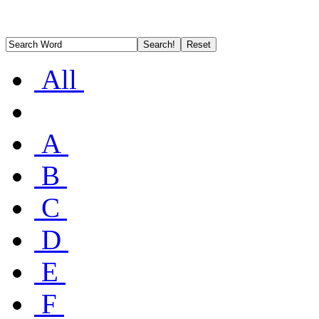
All
A
B
C
D
E
F