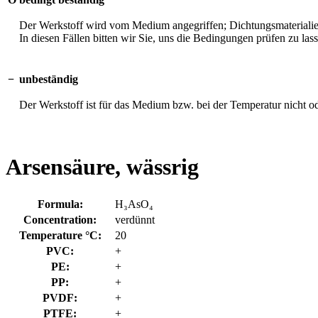
Der Werkstoff wird vom Medium angegriffen; Dichtungsmaterialien 
In diesen Fällen bitten wir Sie, uns die Bedingungen prüfen zu las
−
unbeständig
Der Werkstoff ist für das Medium bzw. bei der Temperatur nicht o
Arsensäure, wässrig
Formula:
H₃AsO₄
Concentration:
verdünnt
Temperature °C:
20
PVC:
+
PE:
+
PP:
+
PVDF:
+
PTFE:
+